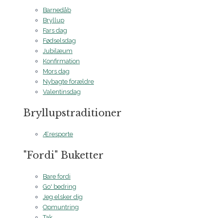
Barnedåb
Bryllup
Fars dag
Fødselsdag
Jubilæum
Konfirmation
Mors dag
Nybagte forældre
Valentinsdag
Bryllupstraditioner
Æresporte
"Fordi" Buketter
Bare fordi
Go' bedring
Jeg elsker dig
Opmuntring
Tak