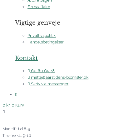
Ældre Sagen
Firmaaftaler
Vigtige genveje
Privatlivspolitik
Handelsbetingelser
Kontakt
60 60 65 78
mette@aarstidens-blomster.dk
Skriv via messenger
0
kr.
0
Kurv
Man tlf.: tid 8-9
Tirs-fre kl.: 9-16