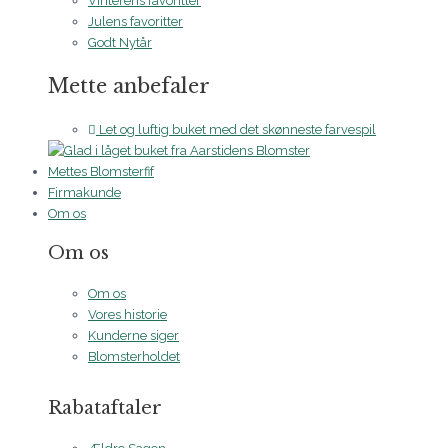
Vinterens favoritter
Julens favoritter
Godt Nytår
Mette anbefaler
Let og luftig buket med det skønneste farvespil
Mettes Blomsterfif
Firmakunde
Om os
Om os
Om os
Vores historie
Kunderne siger
Blomsterholdet
Rabataftaler