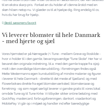
til en ekstra skarp pris. Forkæl en du holder af i denne årstid med en
skøn hilsen netop nu. Vi glæder os til at hjælpe dig. Ring endelig til os,
hvis du har brug for hjælp..
Bestil sæsonens favorit
Vi leverer blomster til hele Danmark
- med hjerte og sjæl
Vores hjemsted er på Nørregade 7 i Tune - mellem Greve og Roskilde -
hvor vi holder til i den gamle, bevaringsværdige "Tune Skole". Her har vi
bevaret den originale indretning, bl.a. med den gamle trappe fra 1919
midt i den overdådige blomsterudstilling. I forretningen findes også
Mette Westermanns egen kunstudstilling af mindre malerier og figurer.
i leverer til hele Danmark - direkte til det meste af Sjælland, og med
Flowerbokses direkte fra eget blomsterværksted, blomsteroase og
forretning - og som noget særligt leverer vi ganske gratis til vores lokal
område Tune og til Tune Kirke. Vi tilbyder sikker online betaling med
QuickPay, mastercard, forbrugsforeningen, dankort, visadankort og
MobilePay. Vi går op i miljøet og handler ind efter bæredygtige