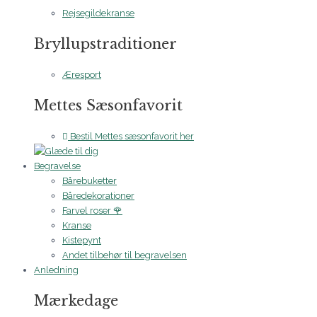
Rejsegildekranse
Bryllupstraditioner
Æresport
Mettes Sæsonfavorit
Bestil Mettes sæsonfavorit her
Begravelse
Bårebuketter
Båredekorationer
Farvel roser 🌹
Kranse
Kistepynt
Andet tilbehør til begravelsen
Anledning
Mærkedage