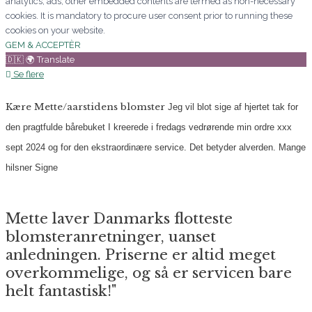
analytics, ads, other embedded contents are termed as non-necessary
cookies. It is mandatory to procure user consent prior to running these
cookies on your website.
GEM & ACCEPTÈR
🇩🇰 🌍 Translate
Se flere
Kære Mette/aarstidens blomster
Jeg vil blot sige af hjertet tak for
den pragtfulde bårebuket I kreerede i fredags vedrørende min ordre xxx
sept 2024 og for den ekstraordinære service. Det betyder alverden.
Mange
hilsner
Signe
Mette laver Danmarks flotteste
blomsteranretninger, uanset
anledningen. Priserne er altid meget
overkommelige, og så er servicen bare
helt fantastisk!"