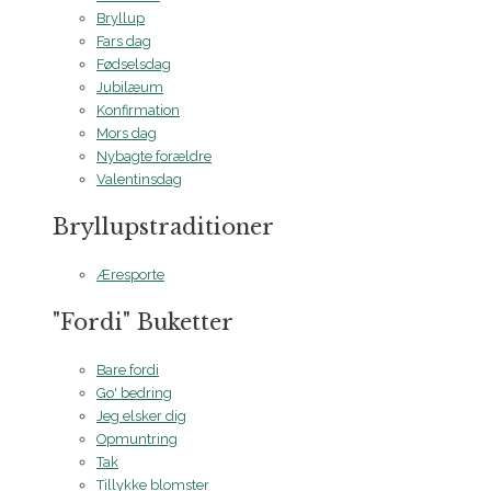
Bryllup
Fars dag
Fødselsdag
Jubilæum
Konfirmation
Mors dag
Nybagte forældre
Valentinsdag
Bryllupstraditioner
Æresporte
"Fordi" Buketter
Bare fordi
Go' bedring
Jeg elsker dig
Opmuntring
Tak
Tillykke blomster