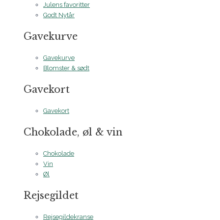
Julens favoritter
Godt Nytår
Gavekurve
Gavekurve
Blomster & sødt
Gavekort
Gavekort
Chokolade, øl & vin
Chokolade
Vin
Øl
Rejsegildet
Rejsegildekranse