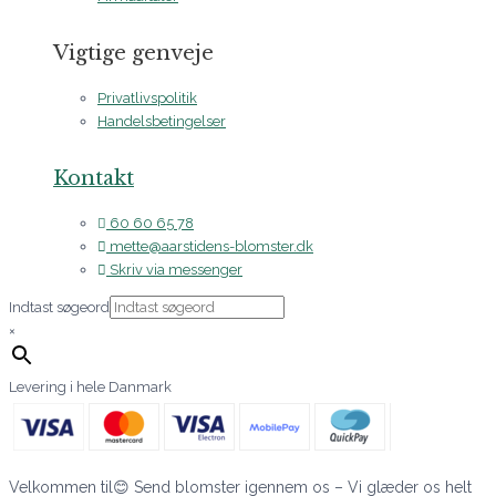
Vigtige genveje
Privatlivspolitik
Handelsbetingelser
Kontakt
60 60 65 78
mette@aarstidens-blomster.dk
Skriv via messenger
Indtast søgeord
×
Levering i hele Danmark
Velkommen til😊 Send blomster igennem os – Vi glæder os helt