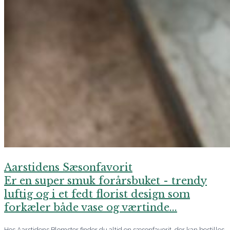
Aarstidens Sæsonfavorit
Er en super smuk forårsbuket - trendy
luftig og i et fedt florist design som
forkæler både vase og værtinde...
Hos Aarstidens Blomster finder du altid en sæsonfavorit, der kan bestilles