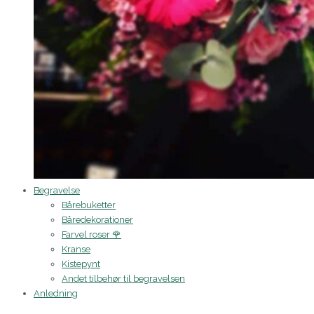
Begravelse
Bårebuketter
Båredekorationer
Farvel roser 🌹
Kranse
Kistepynt
Andet tilbehør til begravelsen
Anledning