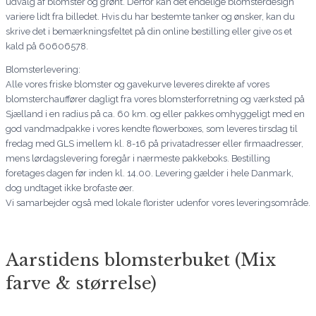
udvalg af blomster og grønt. Derfor kan det endelige blomsterdesign
variere lidt fra billedet. Hvis du har bestemte tanker og ønsker, kan du
skrive det i bemærkningsfeltet på din online bestilling eller give os et
kald på 60606578.
Blomsterlevering:
Alle vores friske blomster og gavekurve leveres direkte af vores
blomsterchauffører dagligt fra vores blomsterforretning og værksted på
Sjælland i en radius på ca. 60 km. og eller pakkes omhyggeligt med en
god vandmadpakke i vores kendte flowerboxes, som leveres tirsdag til
fredag med GLS imellem kl. 8-16 på privatadresser eller firmaadresser,
mens lørdagslevering foregår i nærmeste pakkeboks. Bestilling
foretages dagen før inden kl. 14.00. Levering gælder i hele Danmark,
dog undtaget ikke brofaste øer.
Vi samarbejder også med lokale florister udenfor vores leveringsområde.
Aarstidens blomsterbuket (Mix
farve & størrelse)