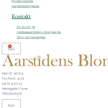
Privatlivspolitik
Handelsbetingelser
Kontakt
60 60 65 78
mette@aarstidens-blomster.dk
Skriv via messenger
0
Kurv
Man tlf.: tid 8-9
Tirs-fre kl.: 9-16
Lør kl. 9.30-13
Nørregade 7, tune
Tlf60606578
Kurv