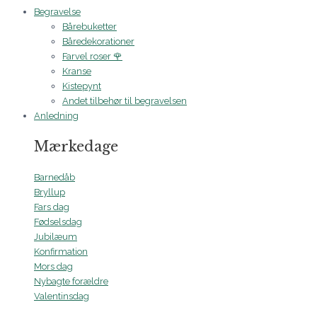
Begravelse
Bårebuketter
Båredekorationer
Farvel roser 🌹
Kranse
Kistepynt
Andet tilbehør til begravelsen
Anledning
Mærkedage
Barnedåb
Bryllup
Fars dag
Fødselsdag
Jubilæum
Konfirmation
Mors dag
Nybagte forældre
Valentinsdag