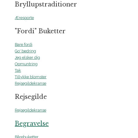
Bryllupstraditioner
Æresporte
"Fordi" Buketter
Bare fordi
Go' bedring
Jeg elsker dig
Opmuntring
Tak
Tillykke blomster
Rejsegildekranse
Rejsegilde
Rejsegildekranse
Begravelse
Bårebuketter