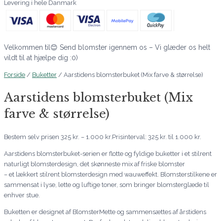
Levering i hele Danmark
Velkommen til😊 Send blomster igennem os – Vi glæder os helt
vildt til at hjælpe dig :0)
Forside
/
Buketter
/ Aarstidens blomsterbuket (Mix farve & størrelse)
Aarstidens blomsterbuket (Mix
farve & størrelse)
Bestem selv prisen
325
kr.
–
1.000
kr.
Prisinterval: 325 kr. til 1.000 kr.
Aarstidens blomsterbuket-serien er flotte og fyldige buketter i et stilrent
naturligt blomsterdesign, det skønneste mix af friske blomster
– et lækkert stilrent blomsterdesign med wauweffekt. Blomsterstilkene er
sammensat i lyse, lette og luftige toner, som bringer blomsterglæde til
enhver stue.
Buketten er designet af BlomsterMette og sammensættes af årstidens