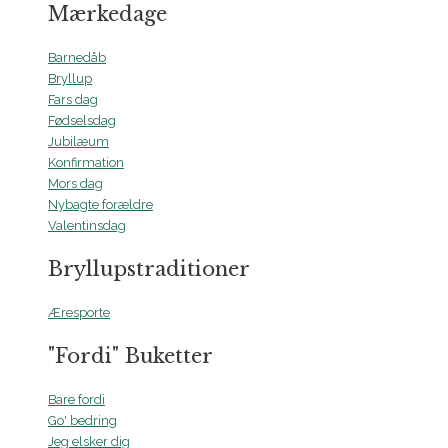
Mærkedage
Barnedåb
Bryllup
Fars dag
Fødselsdag
Jubilæum
Konfirmation
Mors dag
Nybagte forældre
Valentinsdag
Bryllupstraditioner
Æresporte
"Fordi" Buketter
Bare fordi
Go' bedring
Jeg elsker dig