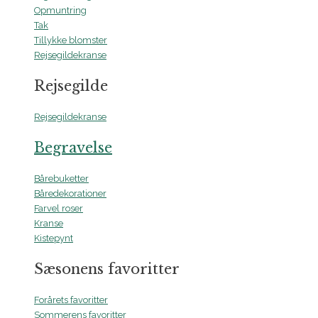
Opmuntring
Tak
Tillykke blomster
Rejsegildekranse
Rejsegilde
Rejsegildekranse
Begravelse
Bårebuketter
Båredekorationer
Farvel roser
Kranse
Kistepynt
Sæsonens favoritter
Forårets favoritter
Sommerens favoritter