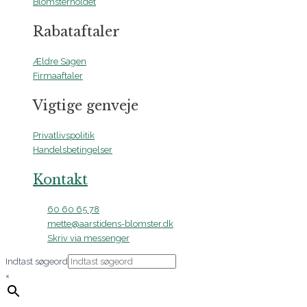
Blomsterholdet
Rabataftaler
Ældre Sagen
Firmaaftaler
Vigtige genveje
Privatlivspolitik
Handelsbetingelser
Kontakt
60 60 65 78
mette@aarstidens-blomster.dk
Skriv via messenger
Indtast søgeord
×