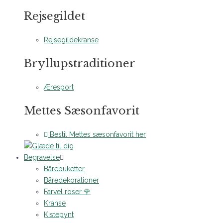
Rejsegildet
Rejsegildekranse
Bryllupstraditioner
Æresport
Mettes Sæsonfavorit
Bestil Mettes sæsonfavorit her
Begravelse
Bårebuketter
Båredekorationer
Farvel roser 🌹
Kranse
Kistepynt