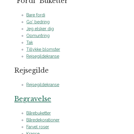
"Fordi" Buketter
Bare fordi
Go' bedring
Jeg elsker dig
Opmuntring
Tak
Tillykke blomster
Rejsegildekranse
Rejsegilde
Rejsegildekranse
Begravelse
Bårebuketter
Båredekorationer
Farvel roser
Kranse