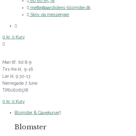
60 60 65 78
mette@aarstidens-blomster.dk
Skriv via messenger
0
kr.
0
Kurv
Man tlf.: tid 8-9
Tirs-fre kl.: 9-16
Lør kl. 9.30-13
Nørregade 7, tune
Tlf60606578
0
kr.
0
Kurv
Blomster & Gavekurve
Blomster