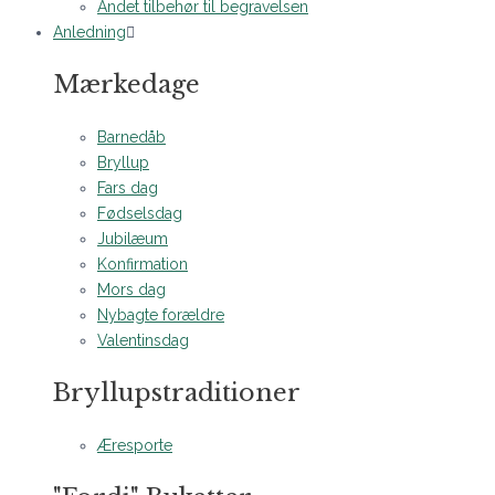
Andet tilbehør til begravelsen
Anledning
Mærkedage
Barnedåb
Bryllup
Fars dag
Fødselsdag
Jubilæum
Konfirmation
Mors dag
Nybagte forældre
Valentinsdag
Bryllupstraditioner
Æresporte