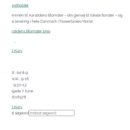
Gå til indholdet
Velkommen til Aarstidens Blomster – din genvej til lokale florister – og
direkte levering i hele Danmark i Flowerboxes/florist.
0
kr.
0
Kurv
Man tlf.: tid 8-9
Tirs-fre kl.: 9-16
Lør kl. 9.30-13
Nørregade 7, tune
Tlf60606578
0
kr.
0
Kurv
Indtast søgeord
×