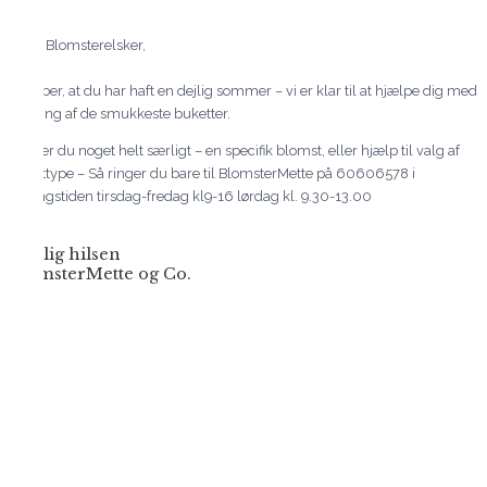
Kære Blomsterelsker,
Vi håber, at du har haft en dejlig sommer – vi er klar til at hjælpe dig med
levering af de smukkeste buketter.
Ønsker du noget helt særligt – en specifik blomst, eller hjælp til valg af
bukettype – Så ringer du bare til BlomsterMette på 60606578 i
åbningstiden tirsdag-fredag kl9-16 lørdag kl. 9.30-13.00
Kærlig hilsen
BlomsterMette og Co.