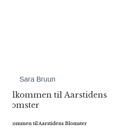
Mette laver Danmarks
flotteste
blomsteranretninger,
uanset anledningen.
Priserne er altid meget
overkommelige, og så er
servicen bare helt
fantastisk!"
Sara Bruun
Velkommen til Aarstidens
Blomster
Velkommen til Aarstidens Blomster