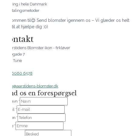
Levering i hele Danmark
Velkommen til😊 Send blomster igennem os – Vi glæder os helt
vildt til at hjælpe dig :0)
Kontakt
Nørregade 7
4030 Tune
(+45) 6060 6578
mette@aarstidens-blomster.dk
Send os en forespørgsel
Dit navn
*
E-mail
*
Telefon
*
Emne
*