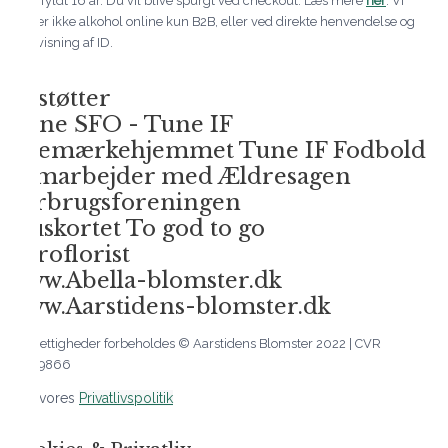
være fyldt 16 år. Du vil blive spurgt ved checkout. Læs mere
her
. Vi
sælger ikke alkohol online kun B2B, eller ved direkte henvendelse og
fremvisning af ID.
Vi støtter
Tune SFO - Tune IF
Julemærkehjemmet Tune IF Fodbold
Samarbejder med Ældresagen
Forbrugsforeningen
Pluskortet To god to go
Euroflorist
www.Abella-blomster.dk
www.Aarstidens-blomster.dk
Alle rettigheder forbeholdes © Aarstidens Blomster 2022 | CVR
35629866
Læs vores
Privatlivspolitik