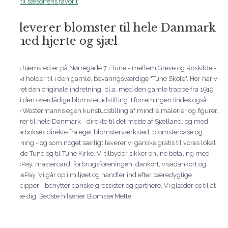
Bestil sæsonens favorit
Vi leverer blomster til hele Danmark
- med hjerte og sjæl
Vores hjemsted er på Nørregade 7 i Tune - mellem Greve og Roskilde -
hvor vi holder til i den gamle, bevaringsværdige "Tune Skole". Her har vi
bevaret den originale indretning, bl.a. med den gamle trappe fra 1919
midt i den overdådige blomsterudstilling. I forretningen findes også
Mette Westermanns egen kunstudstilling af mindre malerier og figurer.
i leverer til hele Danmark - direkte til det meste af Sjælland, og med
Flowerbokses direkte fra eget blomsterværksted, blomsteroase og
forretning - og som noget særligt leverer vi ganske gratis til vores lokal
område Tune og til Tune Kirke. Vi tilbyder sikker online betaling med
QuickPay, mastercard, forbrugsforeningen, dankort, visadankort og
MobilePay. Vi går op i miljøet og handler ind efter bæredygtige
princcipper - benytter danske grossister og gartnere. Vi glæder os til at
hjælpe dig. Bedste hilsener BlomsterMette