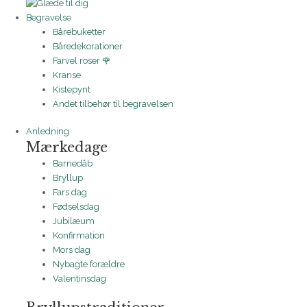
Begravelse
Bårebuketter
Båredekorationer
Farvel roser 🌹
Kranse
Kistepynt
Andet tilbehør til begravelsen
Anledning
Mærkedage
Barnedåb
Bryllup
Fars dag
Fødselsdag
Jubilæum
Konfirmation
Mors dag
Nybagte forældre
Valentinsdag