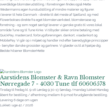
overdådige blomsterudstilling. I forretningen findes også Mette
Westermanns egen kunstudstilling af mindre malerier og figurer.
i leverer til hele Danmark - direkte til det meste af Sjælland, og med
Flowerbokses direkte fra eget blomsterværksted, blomsteroase og
forretning - og som noget særligt leverer vi ganske gratis til vores lokal
område Tune og til Tune Kirke. Vi tilbyder sikker online betaling med
QuickPay, mastercard, forbrugsforeningen, dankort, visadankort og
MobilePay. Vi går op i miljøet og handler ind efter bæredygtige princcipper
- benytter danske grossister og gartnere. Vi glæder os til at hjælpe dig.
Bedste hilsener BlomsterMette
Aarstidens Blomster & Ravn Blomster
Nørregade 7 - 4030 Tune tlf 60606578
Tirsdag til fredag kl. 9-16 Lørdag 9.30-13 Søndag /mandag lukket Mandag
åbent for bestilling / afhentning imellem 8-9 mod forudgående bestilling.
Levering 6 dage om ugen
Lukket i uge 42 / 2026