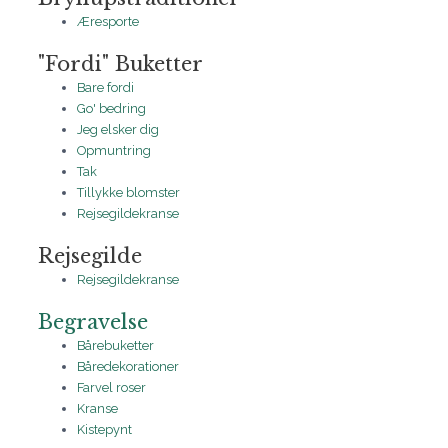
Æresporte
"Fordi" Buketter
Bare fordi
Go' bedring
Jeg elsker dig
Opmuntring
Tak
Tillykke blomster
Rejsegildekranse
Rejsegilde
Rejsegildekranse
Begravelse
Bårebuketter
Båredekorationer
Farvel roser
Kranse
Kistepynt