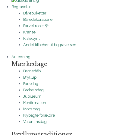
Begravelse
Bårebuketter
Båredekorationer
Farvel roser 🌹
Kranse
Kistepynt
Andet tilbehør til begravelsen
Anledning
Mærkedage
Barnedåb
Bryllup
Fars dag
Fødselsdag
Jubilæum
Konfirmation
Mors dag
Nybagte forældre
Valentinsdag
Bryllupstraditioner