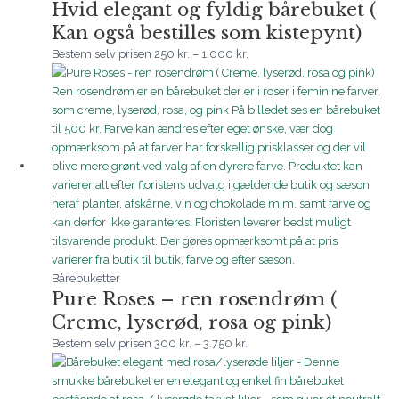
Hvid elegant og fyldig bårebuket (
1.000 kr.
Kan også bestilles som kistepynt)
Bestem selv prisen
250
kr.
–
1.000
kr.
Prisinterval:
300 kr.
til
3.750 kr.
Bårebuketter
Pure Roses – ren rosendrøm (
Creme, lyserød, rosa og pink)
Bestem selv prisen
300
kr.
–
3.750
kr.
Prisinterval:
250 kr.
til