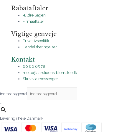
Rabataftaler
Ældre Sagen
Firmaaftaler
Vigtige genveje
Privatlivspolitik
Handelsbetingelser
Kontakt
60 60 65 78
mette@aarstidens-blomster.dk
Skriv via messenger
Indtast søgeord
×
Levering i hele Danmark