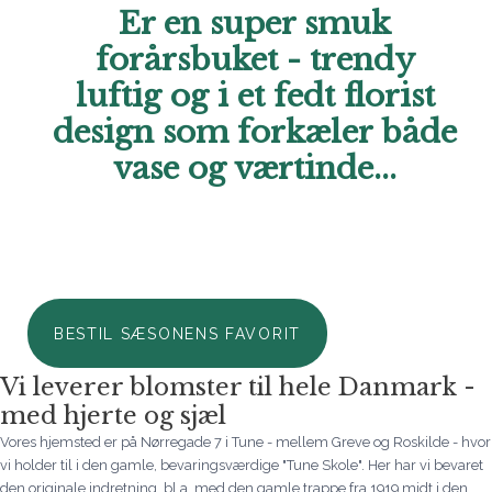
Er en super smuk
forårsbuket - trendy
luftig og i et fedt florist
design som forkæler både
vase og værtinde...
Hos Aarstidens Blomster finder du altid en sæsonfavorit, der kan
bestilles til en ekstra skarp pris. Forkæl en du holder af i denne
årstid med en skøn hilsen netop nu. Vi glæder os til at hjælpe
dig. Ring endelig til os, hvis du har brug for hjælp..
BESTIL SÆSONENS FAVORIT
Vi leverer blomster til hele Danmark -
med hjerte og sjæl
Vores hjemsted er på Nørregade 7 i Tune - mellem Greve og Roskilde - hvor
vi holder til i den gamle, bevaringsværdige "Tune Skole". Her har vi bevaret
den originale indretning, bl.a. med den gamle trappe fra 1919 midt i den