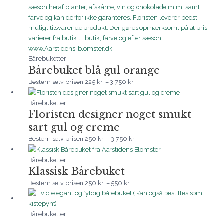
Bårebuketter
Bårebuket blå gul orange
Bestem selv prisen
225
kr.
–
3.750
kr.
Prisinterval:
250 kr.
Bårebuketter
Floristen designer noget smukt
til
3.750 kr.
sart gul og creme
Bestem selv prisen
250
kr.
–
3.750
kr.
Prisinterval:
250 kr.
Bårebuketter
Klassisk Bårebuket
til
550 kr.
Bestem selv prisen
250
kr.
–
550
kr.
Prisinterval:
250 kr.
til
Bårebuketter