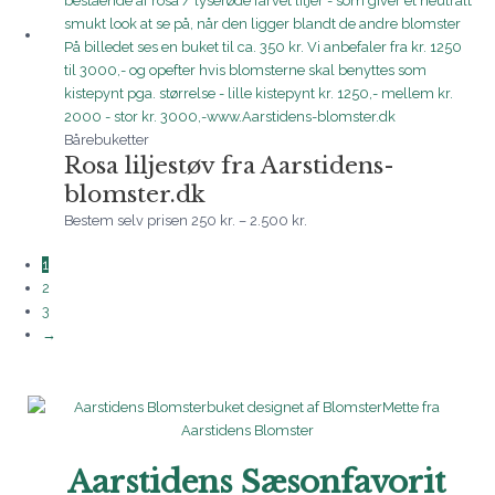
2.500 kr.
Bårebuketter
Rosa liljestøv fra Aarstidens-
blomster.dk
Bestem selv prisen
250
kr.
–
2.500
kr.
1
2
3
→
Aarstidens Sæsonfavorit