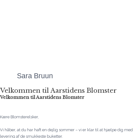
Mette laver Danmarks
flotteste
blomsteranretninger, uanset
anledningen. Priserne er
altid meget overkommelige,
og så er servicen bare helt
fantastisk!"
Sara Bruun
Velkommen til Aarstidens Blomster
Velkommen til Aarstidens Blomster
Kære Blomsterelsker,
Vi håber, at du har haft en dejlig sommer – vi er klar til at hjælpe dig med
levering af de smukkeste buketter.