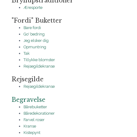
Bryllupstraditioner
Æresporte
"Fordi" Buketter
Bare fordi
Go' bedring
Jeg elsker dig
Opmuntring
Tak
Tillykke blomster
Rejsegildekranse
Rejsegilde
Rejsegildekranse
Begravelse
Bårebuketter
Båredekorationer
Farvel roser
Kranse
Kistepynt