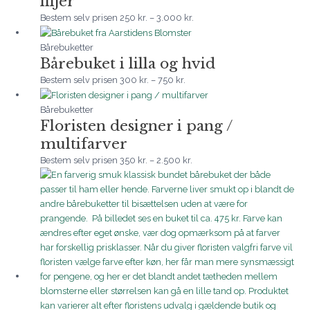
liljer
Bestem selv prisen
250
kr.
–
3.000
kr.
Prisinterval:
300 kr.
Bårebuketter
Bårebuket i lilla og hvid
til
750 kr.
Bestem selv prisen
300
kr.
–
750
kr.
Prisinterval:
350 kr.
Bårebuketter
Floristen designer i pang /
til
2.500 kr.
multifarver
Bestem selv prisen
350
kr.
–
2.500
kr.
Prisinterval:
225 kr.
til
3.750 kr.