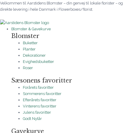
Gå
Velkommen til Aarstidens Blomster – din genvej til lokale florister – og
til
direkte levering i hele Danmark i Flowerboxes/florist.
indholdet
Blomster & Gavekurve
Blomster
Buketter
Planter
Dekorationer
Evighedsbuketter
Roser
Sæsonens favoritter
Forårets favoritter
Sommerens favoritter
Efterårets favoritter
Vinterens favoritter
Julens favoritter
Godt Nytår
Gavekurve