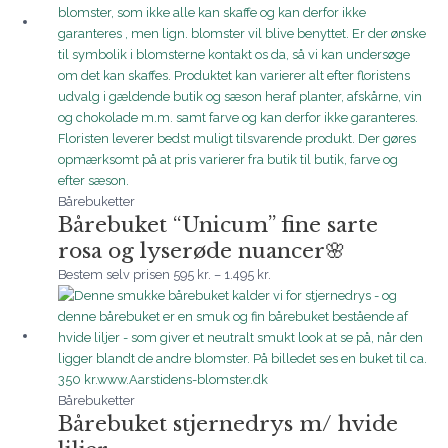
Bårebuketter
Bårebuket “Unicum” fine sarte
rosa og lyserøde nuancer🌸
Bestem selv prisen
595
kr.
–
1.495
kr.
Prisinterval:
250 kr.
til
3.000 kr.
Bårebuketter
Bårebuket stjernedrys m/ hvide