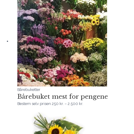
250 kr.
til
2.500 kr.
Bårebuketter
Bårebuket mest for pengene
Bestem selv prisen
250
kr.
–
2.500
kr.
Prisinterval:
300 kr.
til
2.500 kr.