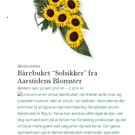
Bårebuketter
Bårebuket “Solsikker” fra
Aarstidens Blomster
Bestem selv prisen
300
kr.
–
2.500
kr.
Prisinterval:
595 kr.
til
1.495 kr.