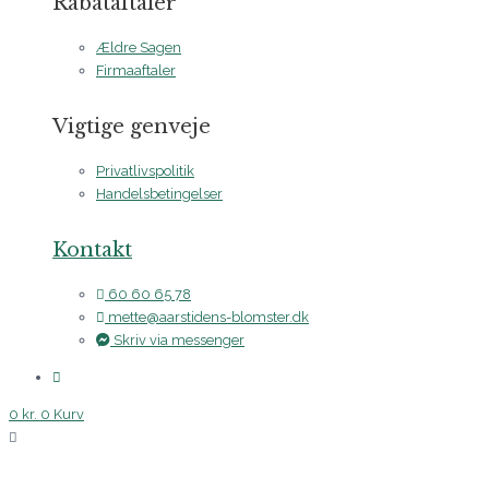
Rabataftaler
Ældre Sagen
Firmaaftaler
Vigtige genveje
Privatlivspolitik
Handelsbetingelser
Kontakt
60 60 65 78
mette@aarstidens-blomster.dk
Skriv via messenger
0
kr.
0
Kurv