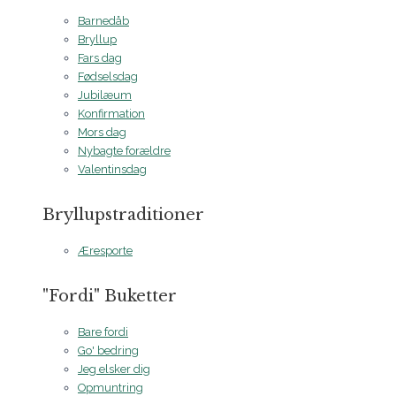
Barnedåb
Bryllup
Fars dag
Fødselsdag
Jubilæum
Konfirmation
Mors dag
Nybagte forældre
Valentinsdag
Bryllupstraditioner
Æresporte
"Fordi" Buketter
Bare fordi
Go' bedring
Jeg elsker dig
Opmuntring