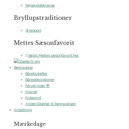
Rejsegildekranse
Bryllupstraditioner
Æresport
Mettes Sæsonfavorit
Bestil Mettes sæsonfavorit her
Begravelse
Bårebuketter
Båredekorationer
Farvel roser 🌹
Kranse
Kistepynt
Andet tilbehør til begravelsen
Anledning
Mærkedage