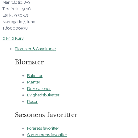
Man tlf.: tid 8-9
Tirs-fre kl.: 9-16
Lør kl. 9.30-13
Nørregade 7, tune
Tlf60606578
0
kr.
0
Kurv
Blomster & Gavekurve
Blomster
Buketter
Planter
Dekorationer
Evighedsbuketter
Roser
Sæsonens favoritter
Forårets favoritter
Sommerens favoritter