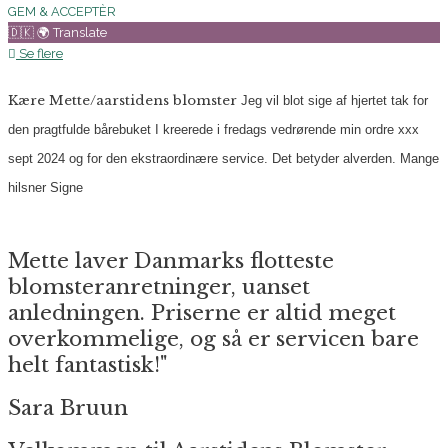
GEM & ACCEPTÈR
🇩🇰 🌍 Translate
Se flere
Kære Mette/aarstidens blomster
Jeg vil blot sige af hjertet tak for
den pragtfulde bårebuket I kreerede i fredags vedrørende min ordre xxx
sept 2024 og for den ekstraordinære service. Det betyder alverden.
Mange
hilsner
Signe
Mette laver Danmarks flotteste
blomsteranretninger, uanset
anledningen. Priserne er altid meget
overkommelige, og så er servicen bare
helt fantastisk!"
Sara Bruun