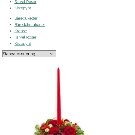
Farvel Roser
Kistepynt
Bårebuketter
Båredekorationer
Kranse
Farvel Roser
Kistepynt