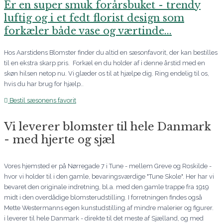
Er en super smuk forårsbuket - trendy
luftig og i et fedt florist design som
forkæler både vase og værtinde...
Hos Aarstidens Blomster finder du altid en sæsonfavorit, der kan bestilles
til en ekstra skarp pris. Forkæl en du holder af i denne årstid med en
skøn hilsen netop nu. Vi glæder os til at hjælpe dig. Ring endelig til os,
hvis du har brug for hjælp..
Bestil sæsonens favorit
Vi leverer blomster til hele Danmark
- med hjerte og sjæl
Vores hjemsted er på Nørregade 7 i Tune - mellem Greve og Roskilde -
hvor vi holder til i den gamle, bevaringsværdige "Tune Skole". Her har vi
bevaret den originale indretning, bl.a. med den gamle trappe fra 1919
midt i den overdådige blomsterudstilling. I forretningen findes også
Mette Westermanns egen kunstudstilling af mindre malerier og figurer.
i leverer til hele Danmark - direkte til det meste af Sjælland, og med