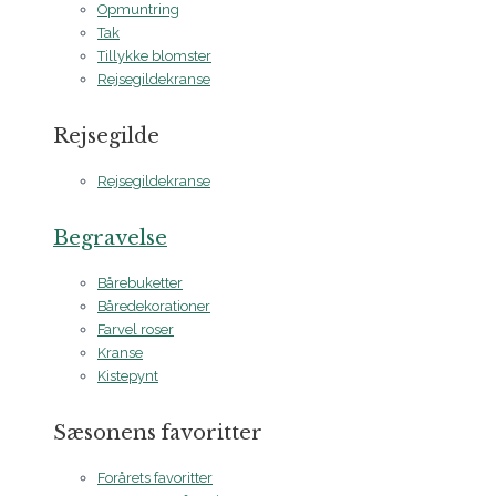
Opmuntring
Tak
Tillykke blomster
Rejsegildekranse
Rejsegilde
Rejsegildekranse
Begravelse
Bårebuketter
Båredekorationer
Farvel roser
Kranse
Kistepynt
Sæsonens favoritter
Forårets favoritter