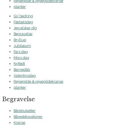
Rejsegilde & rejsegildekranse
planter
Go’ bedring
Fødselsdag
Jeg elsker dig
Begravelse
Bryllup
Jubilæum
Fars dag
Mors dag
Nyfødt
Barnedåb
Valentinsdag
Rejsegilde & rejsegildekranse
planter
Begravelse
Bårebuketter
Båredekorationer
Kranse