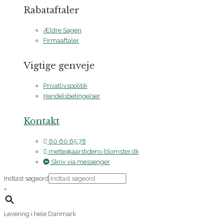
Rabataftaler
Ældre Sagen
Firmaaftaler
Vigtige genveje
Privatlivspolitik
Handelsbetingelser
Kontakt
60 60 65 78
mette@aarstidens-blomster.dk
Skriv via messenger
Indtast søgeord
×
Levering i hele Danmark