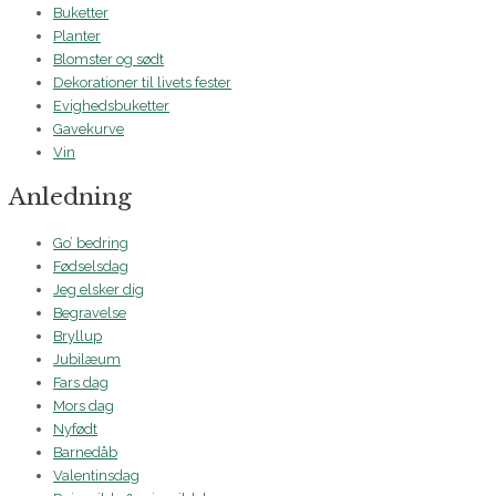
Buketter
Planter
Blomster og sødt
Dekorationer til livets fester
Evighedsbuketter
Gavekurve
Vin
Anledning
Go’ bedring
Fødselsdag
Jeg elsker dig
Begravelse
Bryllup
Jubilæum
Fars dag
Mors dag
Nyfødt
Barnedåb
Valentinsdag