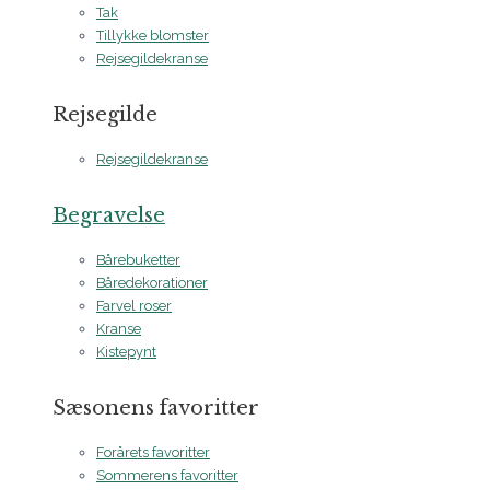
Tak
Tillykke blomster
Rejsegildekranse
Rejsegilde
Rejsegildekranse
Begravelse
Bårebuketter
Båredekorationer
Farvel roser
Kranse
Kistepynt
Sæsonens favoritter
Forårets favoritter
Sommerens favoritter