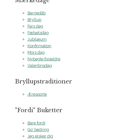
Mærkedage
Barnedåb
Bryllup
Fars dag
Fødselsdag
Jubilæum
Konfirmation
Mors dag
Nybagte forældre
Valentinsdag
Bryllupstraditioner
Æresporte
"Fordi" Buketter
Bare fordi
Go' bedring
Jeg elsker dig