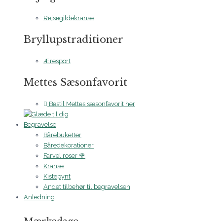
Rejsegildekranse
Bryllupstraditioner
Æresport
Mettes Sæsonfavorit
Bestil Mettes sæsonfavorit her
Begravelse
Bårebuketter
Båredekorationer
Farvel roser 🌹
Kranse
Kistepynt
Andet tilbehør til begravelsen
Anledning