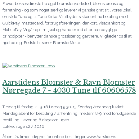
Flowerbokses direkte fra eget blomsterværksted, blomsteroase og
forretning - og som noget særligt leverer vi ganske gratis til vores lokal
område Tune og til Tune Kirke. Vi tilbyder sikker online betaling med
QuickPay, mastercard, forbrugsforeningen, dankort, visadankort og
MobilePay. Vi går op i miljøet og handler ind efter bæredygtige
princcipper - benytter danske grossister og gartnere. Vi glæder os til at
hjælpe dig. Bedste hilsener BlomsterMette
Aarstidens Blomster & Ravn Blomster
Nørregade 7 - 4030 Tune tlf 60606578
Tirsdag til fredag kl. 9-16 Lørdag 9.30-13 Søndag /mandag lukket
Mandag åbent for bestilling / afhentning imellem 8-9 mod forudgående
bestilling. Levering 6 dage om ugen
Lukket i uge 42 / 2026
Åbent 24 timer i døgnet for online bestillinger www.Aarstidens-