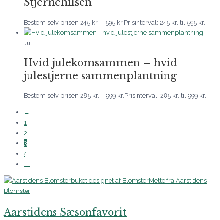
Stjernehilsen
Bestem selv prisen
245
kr.
–
595
kr.
Prisinterval: 245 kr. til 595 kr.
Jul
Hvid julekomsammen – hvid
julestjerne sammenplantning
Bestem selv prisen
285
kr.
–
999
kr.
Prisinterval: 285 kr. til 999 kr.
←
1
2
3
4
→
Aarstidens Sæsonfavorit