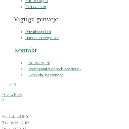
Ældre Sagen
Firmaaftaler
Vigtige genveje
Privatlivspolitik
Handelsbetingelser
Kontakt
60 60 65 78
mette@aarstidens-blomster.dk
Skriv via messenger
0
kr.
0
Kurv
Man tlf.: tid 8-9
Tirs-fre kl.: 9-16
Lør kl. 9.30-13