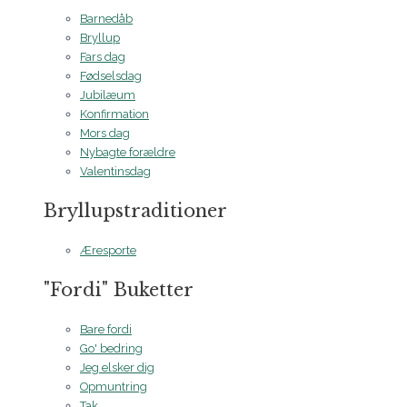
Barnedåb
Bryllup
Fars dag
Fødselsdag
Jubilæum
Konfirmation
Mors dag
Nybagte forældre
Valentinsdag
Bryllupstraditioner
Æresporte
"Fordi" Buketter
Bare fordi
Go' bedring
Jeg elsker dig
Opmuntring
Tak