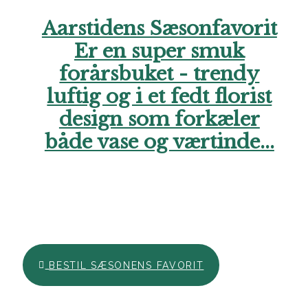
Aarstidens Sæsonfavorit
Er en super smuk
forårsbuket - trendy
luftig og i et fedt florist
design som forkæler
både vase og værtinde...
Hos Aarstidens Blomster finder du altid en sæsonfavorit, der
kan bestilles til en ekstra skarp pris. Forkæl en du holder af i
denne årstid med en skøn hilsen netop nu. Vi glæder os til at
hjælpe dig. Ring endelig til os, hvis du har brug for hjælp..
BESTIL SÆSONENS FAVORIT