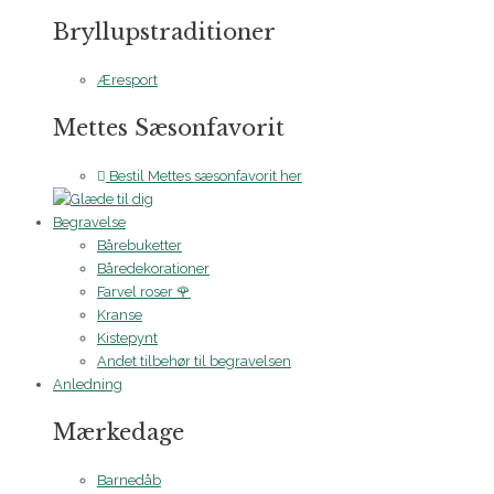
Bryllupstraditioner
Æresport
Mettes Sæsonfavorit
Bestil Mettes sæsonfavorit her
Begravelse
Bårebuketter
Båredekorationer
Farvel roser 🌹
Kranse
Kistepynt
Andet tilbehør til begravelsen
Anledning
Mærkedage
Barnedåb