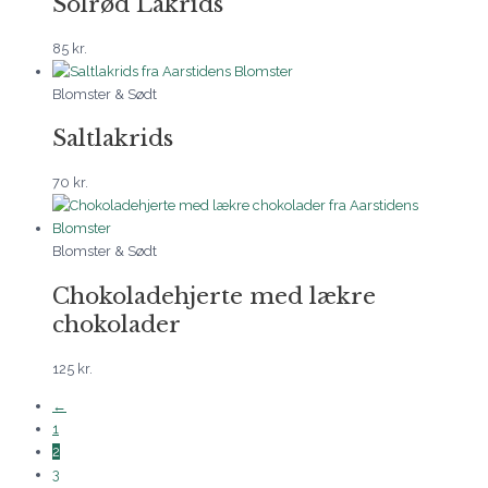
Solrød Lakrids
85
kr.
Blomster & Sødt
Saltlakrids
70
kr.
Blomster & Sødt
Chokoladehjerte med lækre
chokolader
125
kr.
←
1
2
3