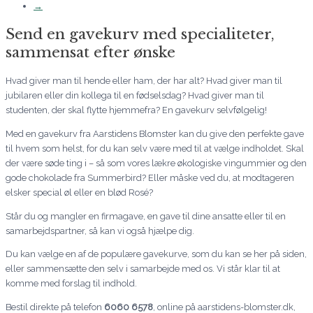
→
Send en gavekurv med specialiteter,
sammensat efter ønske
Hvad giver man til hende eller ham, der har alt? Hvad giver man til
jubilaren eller din kollega til en fødselsdag? Hvad giver man til
studenten, der skal flytte hjemmefra? En gavekurv selvfølgelig!
Med en gavekurv fra Aarstidens Blomster kan du give den perfekte gave
til hvem som helst, for du kan selv være med til at vælge indholdet. Skal
der være søde ting i – så som vores lækre økologiske vingummier og den
gode chokolade fra Summerbird? Eller måske ved du, at modtageren
elsker special øl eller en blød Rosé?
Står du og mangler en firmagave, en gave til dine ansatte eller til en
samarbejdspartner, så kan vi også hjælpe dig.
Du kan vælge en af de populære gavekurve, som du kan se her på siden,
eller sammensætte den selv i samarbejde med os. Vi står klar til at
komme med forslag til indhold.
Bestil direkte på telefon
6060 6578
, online på aarstidens-blomster.dk,