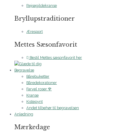
Rejsegildekranse
Bryllupstraditioner
Æresport
Mettes Sæsonfavorit
Bestil Mettes sæsonfavorit her
Begravelse
Bårebuketter
Båredekorationer
Farvel roser 🌹
Kranse
Kistepynt
Andet tilbehør til begravelsen
Anledning
Mærkedage