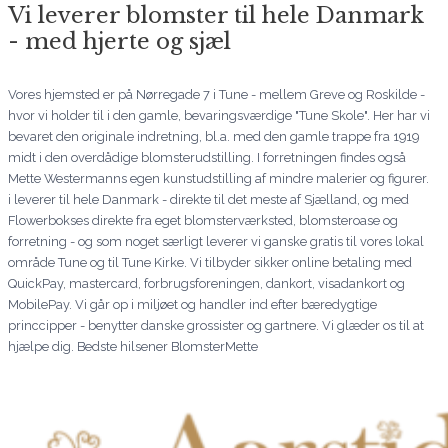
Vi leverer blomster til hele Danmark
- med hjerte og sjæl
Vores hjemsted er på Nørregade 7 i Tune - mellem Greve og Roskilde -
hvor vi holder til i den gamle, bevaringsværdige "Tune Skole". Her har vi
bevaret den originale indretning, bl.a. med den gamle trappe fra 1919
midt i den overdådige blomsterudstilling. I forretningen findes også
Mette Westermanns egen kunstudstilling af mindre malerier og figurer.
i leverer til hele Danmark - direkte til det meste af Sjælland, og med
Flowerbokses direkte fra eget blomsterværksted, blomsteroase og
forretning - og som noget særligt leverer vi ganske gratis til vores lokal
område Tune og til Tune Kirke. Vi tilbyder sikker online betaling med
QuickPay, mastercard, forbrugsforeningen, dankort, visadankort og
MobilePay. Vi går op i miljøet og handler ind efter bæredygtige
princcipper - benytter danske grossister og gartnere. Vi glæder os til at
hjælpe dig. Bedste hilsener BlomsterMette