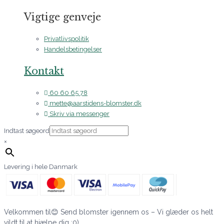
Vigtige genveje
Privatlivspolitik
Handelsbetingelser
Kontakt
60 60 65 78
mette@aarstidens-blomster.dk
Skriv via messenger
Indtast søgeord
×
Levering i hele Danmark
Velkommen til😊 Send blomster igennem os – Vi glæder os helt
vildt til at hjælpe dig :0)