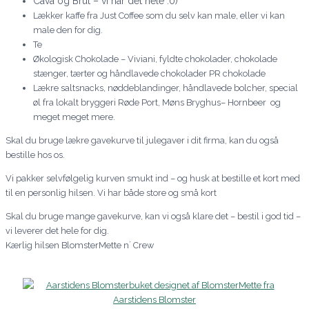
Cava og Brut – vi har det hele :0)
Lækker kaffe fra Just Coffee som du selv kan male, eller vi kan
male den for dig.
Te
Økologisk Chokolade – Viviani, fyldte chokolader, chokolade
stænger, tærter og håndlavede chokolader PR chokolade
Lækre saltsnacks, nøddeblandinger, håndlavede bolcher, special
øl fra lokalt bryggeri Røde Port, Møns Bryghus– Hornbeer og
meget meget mere.
Skal du bruge lækre gavekurve til julegaver i dit firma, kan du også
bestille hos os.
Vi pakker selvfølgelig kurven smukt ind – og husk at bestille et kort med
til en personlig hilsen. Vi har både store og små kort
Skal du bruge mange gavekurve, kan vi også klare det – bestil i god tid –
vi leverer det hele for dig.
Kærlig hilsen BlomsterMette n´ Crew