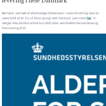
levering i hele Danmark
Bemærk, ved køb af alkoholdige drikkevarer i vores forretning skal du
være fyldt 16 år. Du vil blive spurgt ved checkout. Læs mere
her
. Vi
sælger ikke alkohol online kun B2B, eller ved direkte henvendelse og
fremvisning af ID.