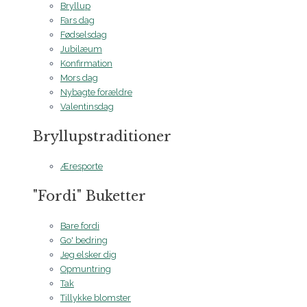
Bryllup
Fars dag
Fødselsdag
Jubilæum
Konfirmation
Mors dag
Nybagte forældre
Valentinsdag
Bryllupstraditioner
Æresporte
"Fordi" Buketter
Bare fordi
Go' bedring
Jeg elsker dig
Opmuntring
Tak
Tillykke blomster