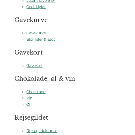
Julens favoritter
Godt Nytår
Gavekurve
Gavekurve
Blomster & sødt
Gavekort
Gavekort
Chokolade, øl & vin
Chokolade
Vin
Øl
Rejsegildet
Rejsegildekranse