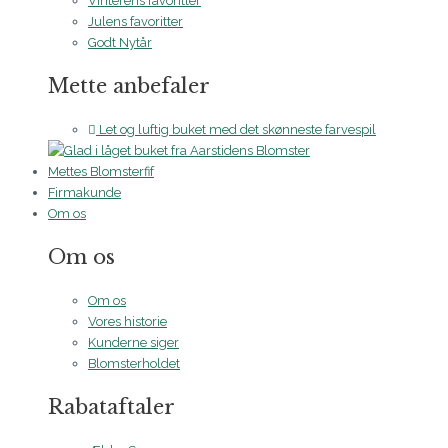
Vinterens favoritter
Julens favoritter
Godt Nytår
Mette anbefaler
Let og luftig buket med det skønneste farvespil
Mettes Blomsterfif
Firmakunde
Om os
Om os
Om os
Vores historie
Kunderne siger
Blomsterholdet
Rabataftaler