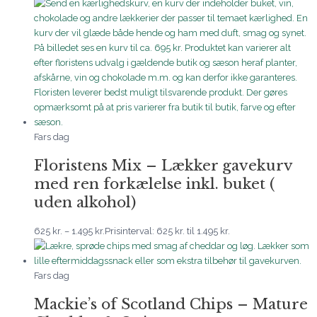
Fars dag
Floristens Mix – Lækker gavekurv
med ren forkælelse inkl. buket (
uden alkohol)
625
kr.
–
1.495
kr.
Prisinterval: 625 kr. til 1.495 kr.
Fars dag
Mackie’s of Scotland Chips – Mature