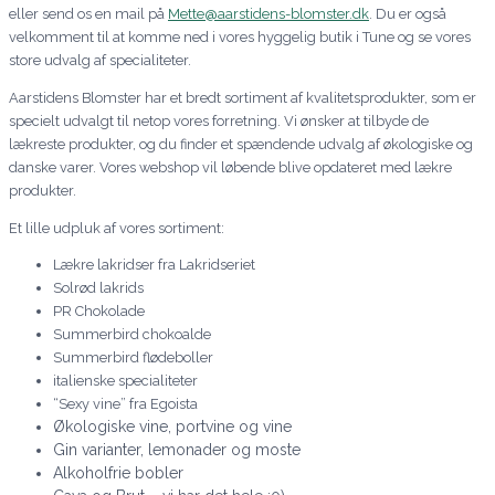
eller send os en mail på
Mette@aarstidens-blomster.dk
. Du er også
velkomment til at komme ned i vores hyggelig butik i Tune og se vores
store udvalg af specialiteter.
Aarstidens Blomster har et bredt sortiment af kvalitetsprodukter, som er
specielt udvalgt til netop vores forretning. Vi ønsker at tilbyde de
lækreste produkter, og du finder et spændende udvalg af økologiske og
danske varer. Vores webshop vil løbende blive opdateret med lækre
produkter.
Et lille udpluk af vores sortiment:
Lækre lakridser fra Lakridseriet
Solrød lakrids
PR Chokolade
Summerbird chokoalde
Summerbird flødeboller
italienske specialiteter
“Sexy vine” fra Egoista
Økologiske vine, portvine og vine
Gin varianter, lemonader og moste
Alkoholfrie bobler