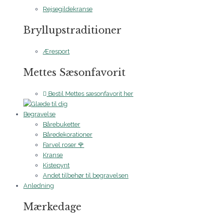
Rejsegildekranse
Bryllupstraditioner
Æresport
Mettes Sæsonfavorit
Bestil Mettes sæsonfavorit her
Begravelse
Bårebuketter
Båredekorationer
Farvel roser 🌹
Kranse
Kistepynt
Andet tilbehør til begravelsen
Anledning
Mærkedage