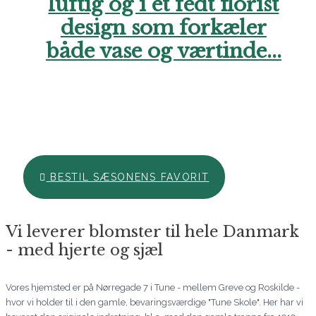
luftig og i et fedt florist
design som forkæler
både vase og værtinde...
Hos Aarstidens Blomster finder du altid en sæsonfavorit, der
kan bestilles til en ekstra skarp pris. Forkæl en du holder af i
denne årstid med en skøn hilsen netop nu. Vi glæder os til at
hjælpe dig. Ring endelig til os, hvis du har brug for hjælp..
BESTIL SÆSONENS FAVORIT
Vi leverer blomster til hele Danmark
- med hjerte og sjæl
Vores hjemsted er på Nørregade 7 i Tune - mellem Greve og Roskilde -
hvor vi holder til i den gamle, bevaringsværdige "Tune Skole". Her har vi