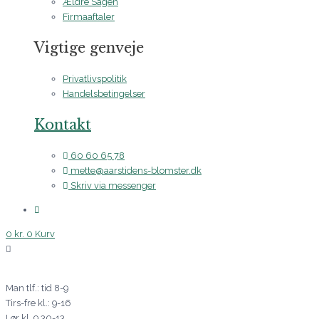
Ældre Sagen
Firmaaftaler
Vigtige genveje
Privatlivspolitik
Handelsbetingelser
Kontakt
60 60 65 78
mette@aarstidens-blomster.dk
Skriv via messenger
0
kr.
0
Kurv
Man tlf.: tid 8-9
Tirs-fre kl.: 9-16
Lør kl. 9.30-13