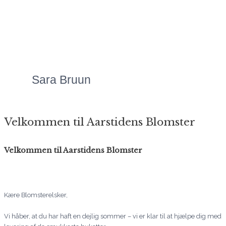
uanset anledningen.
Priserne er altid meget
overkommelige, og så er
servicen bare helt
fantastisk!"
Sara Bruun
Velkommen til Aarstidens Blomster
Velkommen til Aarstidens Blomster
Kære Blomsterelsker,
Vi håber, at du har haft en dejlig sommer – vi er klar til at hjælpe dig med