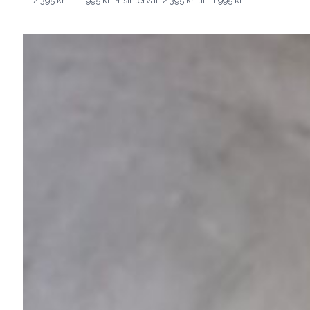
2.395
kr.
–
11.995
kr.
Prisinterval: 2.395 kr. til 11.995 kr.