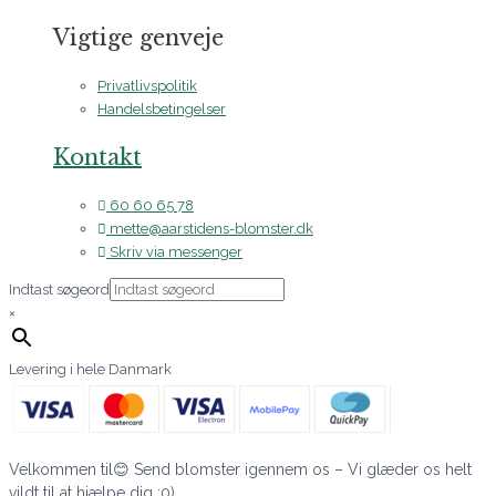
Vigtige genveje
Privatlivspolitik
Handelsbetingelser
Kontakt
60 60 65 78
mette@aarstidens-blomster.dk
Skriv via messenger
Indtast søgeord
×
Levering i hele Danmark
Velkommen til😊 Send blomster igennem os – Vi glæder os helt
vildt til at hjælpe dig :0)