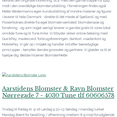
bevaret den originale indretning, bl.a. med den gamle trappe fra 1919
midt i den overdådige blomsterudstilling. I forretningen findes også
Mette Westermanns egen kunstudstilling af mindre malerier og figurer.
i leverer til hele Danmark - direkte til det meste af Sjælland, og med
Flowerbokses direkte fra eget blomsterværksted, blomsteroase og
forretning - og som noget særligt leverer vi ganske gratis til vores lokal
område Tune og til Tune Kirke. Vi tilbyder sikker online betaling med
QuickPay, mastercard, forbrugsforeningen, dankort, visadankort og
MobilePay. Vi går op i miljøet og handler ind efter bæredygtige
princcipper - benytter danske grossister og gartnere. Vi glæder os til at
hjælpe dig. Bedste hilsener BlomsterMette
Aarstidens Blomster & Ravn Blomster
Nørregade 7 - 4030 Tune tlf 60606578
Tirsdag til fredag kl. 9-16 Lørdag 9.30-13 Søndag /mandag lukket
Mandag åbent for bestilling / afhentning imellem 8-9 mod forudgående