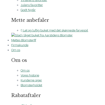
Vinterens favoritter
Julens favoritter
Godt Nytår
Mette anbefaler
Let og luftig buket med det skønneste farvespil
Mettes Blomsterfif
Firmakunde
Om os
Om os
Om os
Vores historie
Kunderne siger
Blomsterholdet
Rabataftaler