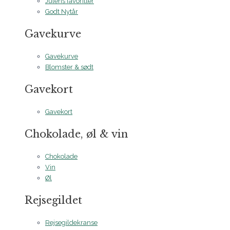
Julens favoritter
Godt Nytår
Gavekurve
Gavekurve
Blomster & sødt
Gavekort
Gavekort
Chokolade, øl & vin
Chokolade
Vin
Øl
Rejsegildet
Rejsegildekranse