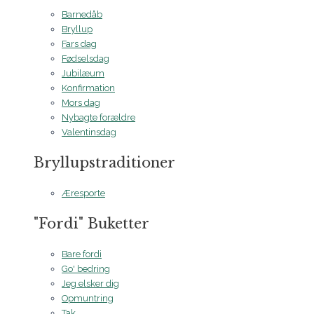
Barnedåb
Bryllup
Fars dag
Fødselsdag
Jubilæum
Konfirmation
Mors dag
Nybagte forældre
Valentinsdag
Bryllupstraditioner
Æresporte
"Fordi" Buketter
Bare fordi
Go' bedring
Jeg elsker dig
Opmuntring
Tak