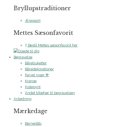
Bryllupstraditioner
Æresport
Mettes Sæsonfavorit
Bestil Mettes sæsonfavorit her
Begravelse
Bårebuketter
Båredekorationer
Farvel roser 🌹
Kranse
Kistepynt
Andet tilbehør til begravelsen
Anledning
Mærkedage
Barnedåb