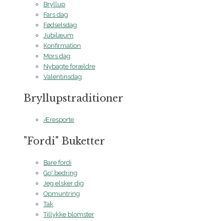
Bryllup
Fars dag
Fødselsdag
Jubilæum
Konfirmation
Mors dag
Nybagte forældre
Valentinsdag
Bryllupstraditioner
Æresporte
"Fordi" Buketter
Bare fordi
Go' bedring
Jeg elsker dig
Opmuntring
Tak
Tillykke blomster