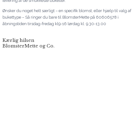
levering af de smukkeste buketter.
Ønsker du noget helt særligt – en specifik blomst, eller hjælp til valg af
bukettype – Så ringer du bare til BlomsterMette på 60606578 i
åbningstiden tirsdag-fredag kl9-16 lørdag kl. 9.30-13.00
Kærlig hilsen
BlomsterMette og Co.