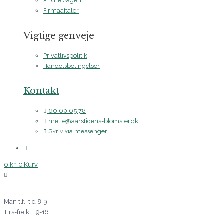
Ældre Sagen
Firmaaftaler
Vigtige genveje
Privatlivspolitik
Handelsbetingelser
Kontakt
60 60 65 78
mette@aarstidens-blomster.dk
Skriv via messenger
0
kr.
0
Kurv
Man tlf.: tid 8-9
Tirs-fre kl.: 9-16