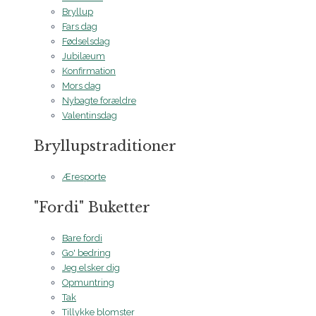
Bryllup
Fars dag
Fødselsdag
Jubilæum
Konfirmation
Mors dag
Nybagte forældre
Valentinsdag
Bryllupstraditioner
Æresporte
"Fordi" Buketter
Bare fordi
Go' bedring
Jeg elsker dig
Opmuntring
Tak
Tillykke blomster