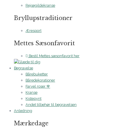
Rejsegildekranse
Bryllupstraditioner
Æresport
Mettes Sæsonfavorit
Bestil Mettes sæsonfavorit her
Begravelse
Bårebuketter
Båredekorationer
Farvel roser 🌹
Kranse
Kistepynt
Andet tilbehør til begravelsen
Anledning
Mærkedage