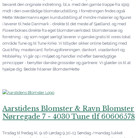
bevaret den originale indretning, bl.a. med den gamle trappe fra 1919
midt i den overdådige blomsterudstilling. I forretningen findes også
Mette Westermanns egen kunstudstilling af mindre malerier og figurer.
i leverer til hele Danmark - direkte til det meste af Sjælland, og med
Flowerbokses direkte fra eget blomsterværksted, blomsteroase og
forretning - og som noget særligt leverer vi ganske gratis til vores lokal
område Tune og til Tune Kirke. Vi tilbyder sikker online betaling med
QuickPay, mastercard, forbrugsforeningen, dankort, visadankort og
MobilePay. Vi går op i miljøet og handler ind efter bæredygtige
princcipper - benytter danske grossister og gartnere. Vi glæder os til at
hjælpe dig. Bedste hilsener BlomsterMette
Aarstidens Blomster & Ravn Blomster
Nørregade 7 - 4030 Tune tlf 60606578
Tirsdag til fredag kl. 9-16 Lørdag 9.30-13 Søndag /mandag lukket