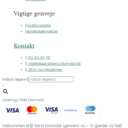
Vigtige genveje
Privatlivspolitik
Handelsbetingelser
Kontakt
60 60 65 78
mette@aarstidens-blomster.dk
Skriv via messenger
Indtast søgeord
×
Levering i hele Danmark
Velkommen til😊 Send blomster igennem os – Vi glæder os helt