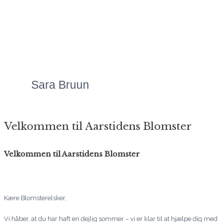
uanset anledningen.
Priserne er altid meget
overkommelige, og så er
servicen bare helt
fantastisk!"
Sara Bruun
Velkommen til Aarstidens Blomster
Velkommen til Aarstidens Blomster
Kære Blomsterelsker,
Vi håber, at du har haft en dejlig sommer – vi er klar til at hjælpe dig med