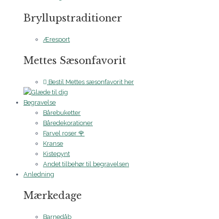
Bryllupstraditioner
Æresport
Mettes Sæsonfavorit
Bestil Mettes sæsonfavorit her
Begravelse
Bårebuketter
Båredekorationer
Farvel roser 🌹
Kranse
Kistepynt
Andet tilbehør til begravelsen
Anledning
Mærkedage
Barnedåb