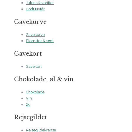
Julens favoritter
Godt Nytår
Gavekurve
Gavekurve
Blomster & sødt
Gavekort
Gavekort
Chokolade, øl & vin
Chokolade
Vin
Øl
Rejsegildet
Rejsegildekranse