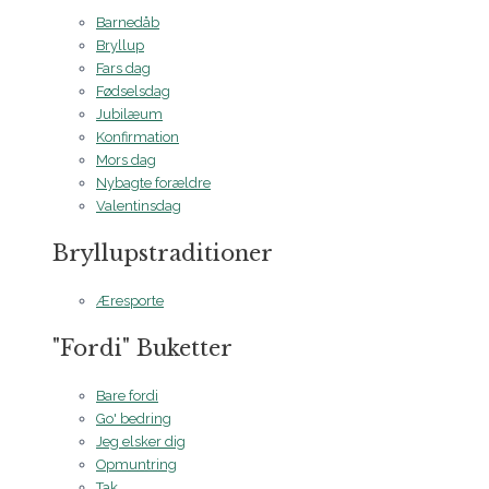
Barnedåb
Bryllup
Fars dag
Fødselsdag
Jubilæum
Konfirmation
Mors dag
Nybagte forældre
Valentinsdag
Bryllupstraditioner
Æresporte
"Fordi" Buketter
Bare fordi
Go' bedring
Jeg elsker dig
Opmuntring
Tak