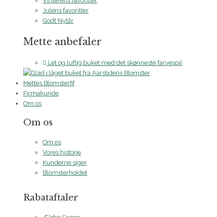
Vinterens favoritter
Julens favoritter
Godt Nytår
Mette anbefaler
Let og luftig buket med det skønneste farvespil
Mettes Blomsterfif
Firmakunde
Om os
Om os
Om os
Vores historie
Kunderne siger
Blomsterholdet
Rabataftaler