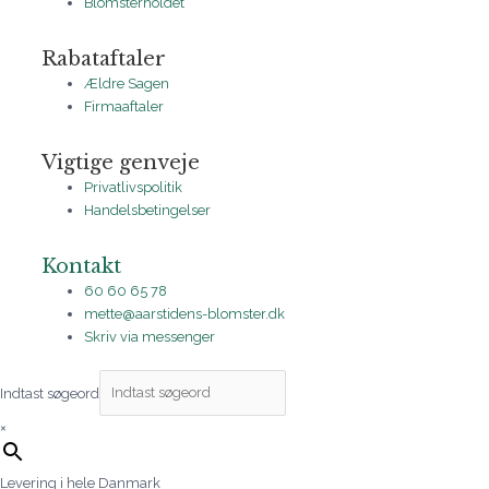
Blomsterholdet
Rabataftaler
Ældre Sagen
Firmaaftaler
Vigtige genveje
Privatlivspolitik
Handelsbetingelser
Kontakt
60 60 65 78
mette@aarstidens-blomster.dk
Skriv via messenger
Indtast søgeord
×
Levering i hele Danmark