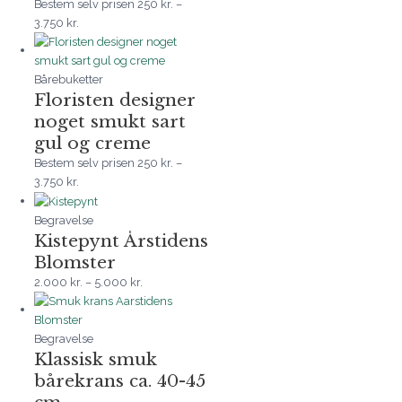
Bestem selv prisen
250
kr.
–
3.750
kr.
Bårebuketter
Floristen designer
noget smukt sart
gul og creme
Bestem selv prisen
250
kr.
–
3.750
kr.
Begravelse
Kistepynt Årstidens
Blomster
2.000
kr.
–
5.000
kr.
Begravelse
Klassisk smuk
bårekrans ca. 40-45
cm.