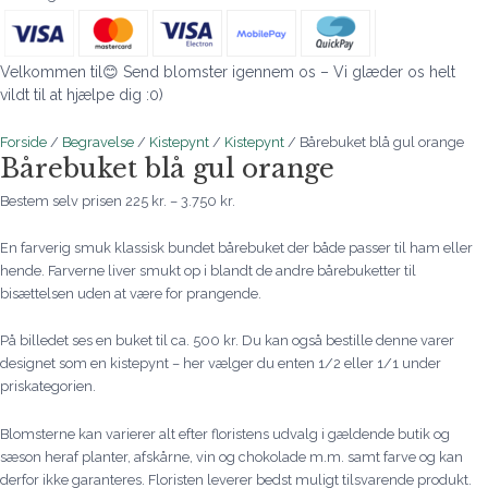
Velkommen til😊 Send blomster igennem os – Vi glæder os helt
vildt til at hjælpe dig :0)
Forside
/
Begravelse
/
Kistepynt
/
Kistepynt
/ Bårebuket blå gul orange
Bårebuket blå gul orange
Bestem selv prisen
225
kr.
–
3.750
kr.
En farverig smuk klassisk bundet bårebuket der både passer til ham eller
hende. Farverne liver smukt op i blandt de andre bårebuketter til
bisættelsen uden at være for prangende.
På billedet ses en buket til ca. 500 kr. Du kan også bestille denne varer
designet som en kistepynt – her vælger du enten 1/2 eller 1/1 under
priskategorien.
Blomsterne kan varierer alt efter floristens udvalg i gældende butik og
sæson heraf planter, afskårne, vin og chokolade m.m. samt farve og kan
derfor ikke garanteres. Floristen leverer bedst muligt tilsvarende produkt.