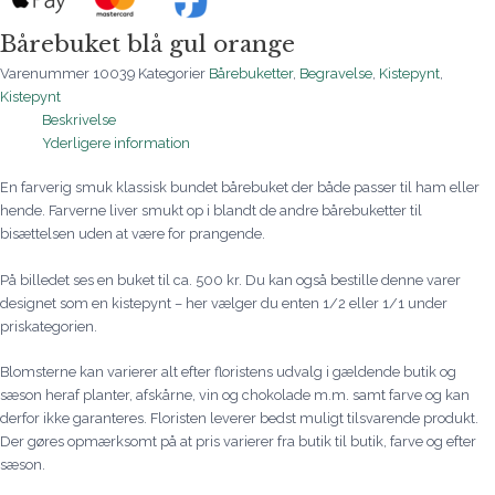
Bårebuket blå gul orange
Varenummer
10039
Kategorier
Bårebuketter
,
Begravelse
,
Kistepynt
,
Kistepynt
Beskrivelse
Yderligere information
En farverig smuk klassisk bundet bårebuket der både passer til ham eller
hende. Farverne liver smukt op i blandt de andre bårebuketter til
bisættelsen uden at være for prangende.
På billedet ses en buket til ca. 500 kr. Du kan også bestille denne varer
designet som en kistepynt – her vælger du enten 1/2 eller 1/1 under
priskategorien.
Blomsterne kan varierer alt efter floristens udvalg i gældende butik og
sæson heraf planter, afskårne, vin og chokolade m.m. samt farve og kan
derfor ikke garanteres. Floristen leverer bedst muligt tilsvarende produkt.
Der gøres opmærksomt på at pris varierer fra butik til butik, farve og efter
sæson.