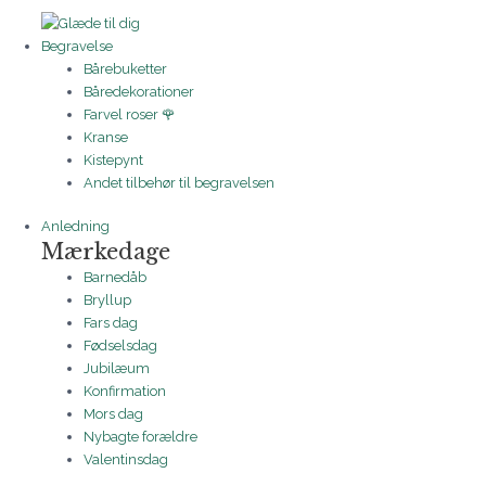
Begravelse
Bårebuketter
Båredekorationer
Farvel roser 🌹
Kranse
Kistepynt
Andet tilbehør til begravelsen
Anledning
Mærkedage
Barnedåb
Bryllup
Fars dag
Fødselsdag
Jubilæum
Konfirmation
Mors dag
Nybagte forældre
Valentinsdag