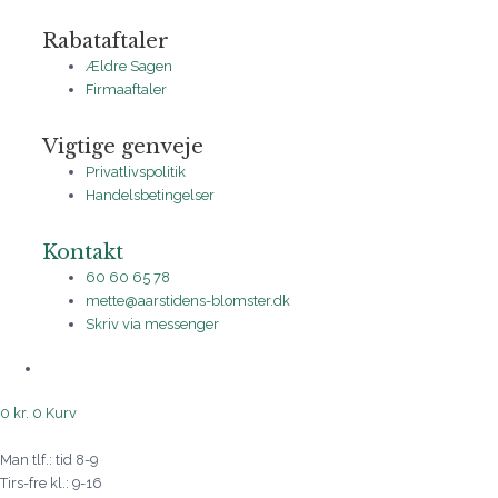
Rabataftaler
Ældre Sagen
Firmaaftaler
Vigtige genveje
Privatlivspolitik
Handelsbetingelser
Kontakt
60 60 65 78
mette@aarstidens-blomster.dk
Skriv via messenger
0
kr.
0
Kurv
Man tlf.: tid 8-9
Tirs-fre kl.: 9-16