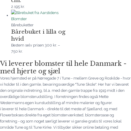
2.195
kr.
Bårebuketter
Bårebuket i lilla og
hvid
Bestem selv prisen
300
kr.
–
750
kr.
Vi leverer blomster til hele Danmark -
med hjerte og sjæl
Vores hjemsted er på Nørregade 7 i Tune - mellem Greve og Roskilde - hvor
vi holder til i den gamle, bevaringsværdige "Tune Skole". Her har vi bevaret
den originale indretning, bl.a. med den gamle trappe fra 1919 midt i den
overdådige blomsterudstilling. I forretningen findes også Mette
Westermanns egen kunstudstilling af mindre malerier og figurer.
i leverer til hele Danmark - direkte til det meste af Sjælland, og med
Flowerbokses direkte fra eget blomsterværksted, blomsteroase og
forretning - og som noget særligt leverer vi ganske gratis til vores lokal
område Tune og til Tune Kirke. Vi tilbyder sikker online betaling med