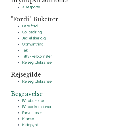
Bryllupstraditioner
Æresporte
"Fordi" Buketter
Bare fordi
Go' bedring
Jeg elsker dig
Opmuntring
Tak
Tillykke blomster
Rejsegildekranse
Rejsegilde
Rejsegildekranse
Begravelse
Bårebuketter
Båredekorationer
Farvel roser
Kranse
Kistepynt