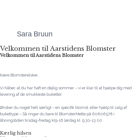
altid meget overkommelige,
og så er servicen bare helt
fantastisk!"
Sara Bruun
Velkommen til Aarstidens Blomster
Velkommen til Aarstidens Blomster
Kære Blomsterelsker,
Vi håber, at du har haft en dejlig sommer – vi er klar til at hjælpe dig med
levering af de smukkeste buketter.
Ønsker du noget helt særligt – en specifik blomst, eller hjælp til valg af
bukettype – Så ringer du bare til BlomsterMette på 60606578 i
åbningstiden tirsdag-fredag kl9-16 lørdag kl. 9.30-13.00
Kærlig hilsen