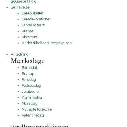
Begravelse
Bårebuketter
Båredekorationer
Farvel roser 🌹
Kranse
Kistepynt
Andet tilbehør til begravelsen
Anledning
Mærkedage
Barnedåb
Bryllup
Fars dag
Fødselsdag
Jubilæum
Konfirmation
Mors dag
Nybagte forældre
Valentinsdag