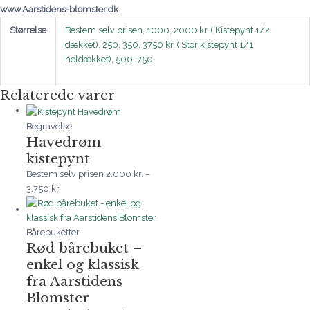
www.Aarstidens-blomster.dk
Størrelse
Bestem selv prisen
,
1000
,
2000 kr. ( Kistepynt 1/2
dækket)
,
250
,
350
,
3750 kr. ( Stor kistepynt 1/1
heldækket)
,
500
,
750
Relaterede varer
Begravelse
Havedrøm
kistepynt
Bestem selv prisen
2.000
kr.
–
3.750
kr.
Bårebuketter
Rød bårebuket –
enkel og klassisk
fra Aarstidens
Blomster