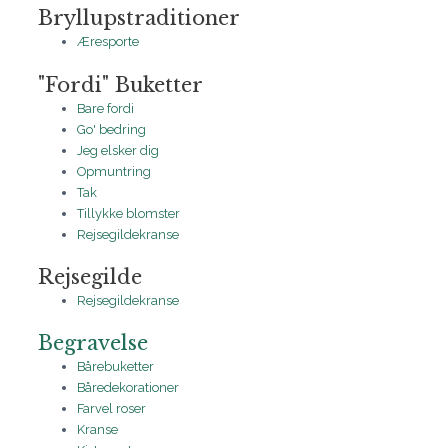
Bryllupstraditioner
Æresporte
"Fordi" Buketter
Bare fordi
Go' bedring
Jeg elsker dig
Opmuntring
Tak
Tillykke blomster
Rejsegildekranse
Rejsegilde
Rejsegildekranse
Begravelse
Bårebuketter
Båredekorationer
Farvel roser
Kranse