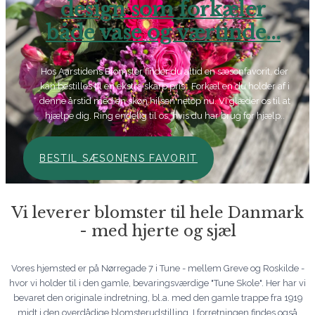
design som forkæler
både vase og værtinde...
Hos Aarstidens Blomster finder du altid en sæsonfavorit, der
kan bestilles til en ekstra skarp pris. Forkæl en du holder af i
denne årstid med en skøn hilsen netop nu. Vi glæder os til at
hjælpe dig. Ring endelig til os, hvis du har brug for hjælp..
BESTIL SÆSONENS FAVORIT
Vi leverer blomster til hele Danmark
- med hjerte og sjæl
Vores hjemsted er på Nørregade 7 i Tune - mellem Greve og Roskilde -
hvor vi holder til i den gamle, bevaringsværdige "Tune Skole". Her har vi
bevaret den originale indretning, bl.a. med den gamle trappe fra 1919
midt i den overdådige blomsterudstilling. I forretningen findes også