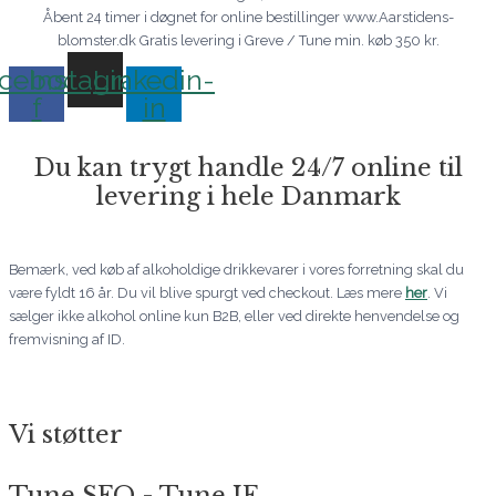
Åbent 24 timer i døgnet for online bestillinger www.Aarstidens-
blomster.dk Gratis levering i Greve / Tune min. køb 350 kr.
cebook-
Instagram
Linkedin-
f
in
Du kan trygt handle 24/7 online til
levering i hele Danmark
Bemærk, ved køb af alkoholdige drikkevarer i vores forretning skal du
være fyldt 16 år. Du vil blive spurgt ved checkout. Læs mere
her
. Vi
sælger ikke alkohol online kun B2B, eller ved direkte henvendelse og
fremvisning af ID.
Vi støtter
Tune SFO - Tune IF