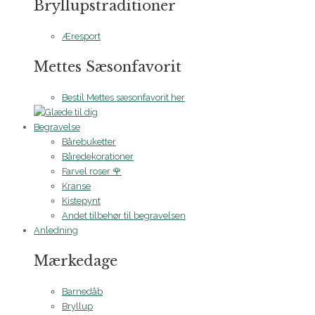
Bryllupstraditioner
Æresport
Mettes Sæsonfavorit
Bestil Mettes sæsonfavorit her
Begravelse
Bårebuketter
Båredekorationer
Farvel roser 🌹
Kranse
Kistepynt
Andet tilbehør til begravelsen
Anledning
Mærkedage
Barnedåb
Bryllup