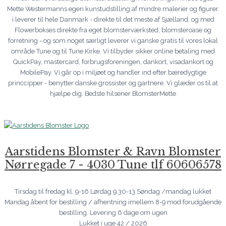
Mette Westermanns egen kunstudstilling af mindre malerier og figurer.
i leverer til hele Danmark - direkte til det meste af Sjælland, og med
Flowerbokses direkte fra eget blomsterværksted, blomsteroase og
forretning - og som noget særligt leverer vi ganske gratis til vores lokal
område Tune og til Tune Kirke. Vi tilbyder sikker online betaling med
QuickPay, mastercard, forbrugsforeningen, dankort, visadankort og
MobilePay. Vi går op i miljøet og handler ind efter bæredygtige
princcipper - benytter danske grossister og gartnere. Vi glæder os til at
hjælpe dig. Bedste hilsener BlomsterMette
Aarstidens Blomster & Ravn Blomster
Nørregade 7 - 4030 Tune tlf 60606578
Tirsdag til fredag kl. 9-16 Lørdag 9.30-13 Søndag /mandag lukket
Mandag åbent for bestilling / afhentning imellem 8-9 mod forudgående
bestilling. Levering 6 dage om ugen
Lukket i uge 42 / 2026