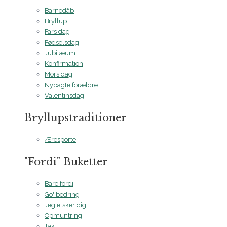
Barnedåb
Bryllup
Fars dag
Fødselsdag
Jubilæum
Konfirmation
Mors dag
Nybagte forældre
Valentinsdag
Bryllupstraditioner
Æresporte
"Fordi" Buketter
Bare fordi
Go' bedring
Jeg elsker dig
Opmuntring
Tak