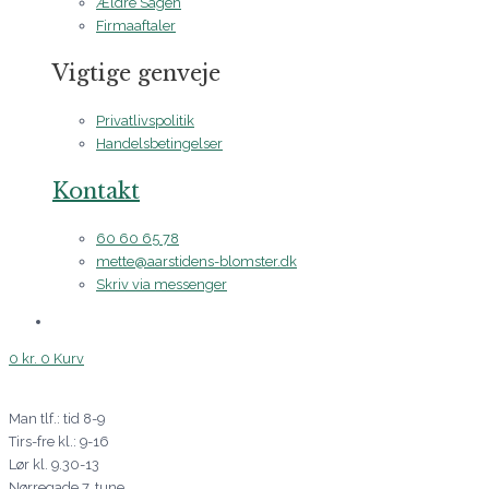
Ældre Sagen
Firmaaftaler
Vigtige genveje
Privatlivspolitik
Handelsbetingelser
Kontakt
60 60 65 78
mette@aarstidens-blomster.dk
Skriv via messenger
0
kr.
0
Kurv
Man tlf.: tid 8-9
Tirs-fre kl.: 9-16
Lør kl. 9.30-13
Nørregade 7, tune