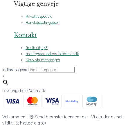
Vigtige genveje
Privatlivspolitik
Handelsbetingelser
Kontakt
60 60 65 78
mette@aarstidens-blomster.dk
Skriv via messenger
Indtast søgeord
×
Levering i hele Danmark
Velkommen til😊 Send blomster igennem os – Vi glæder os helt
vildt til at hjælpe dig :0)