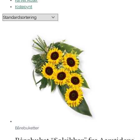
Farvel Roser
Kistepynt
Bårebuketter