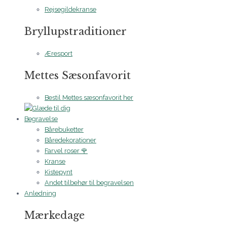
Rejsegildekranse
Bryllupstraditioner
Æresport
Mettes Sæsonfavorit
Bestil Mettes sæsonfavorit her
Begravelse
Bårebuketter
Båredekorationer
Farvel roser 🌹
Kranse
Kistepynt
Andet tilbehør til begravelsen
Anledning
Mærkedage