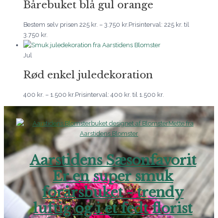
Bårebuket blå gul orange
Bestem selv prisen
225
kr.
–
3.750
kr.
Prisinterval: 225 kr. til
3.750 kr.
Jul
Rød enkel juledekoration
400
kr.
–
1.500
kr.
Prisinterval: 400 kr. til 1.500 kr.
Aarstidens Sæsonfavorit
Er en super smuk
forårsbuket - trendy
luftig og i et fedt florist