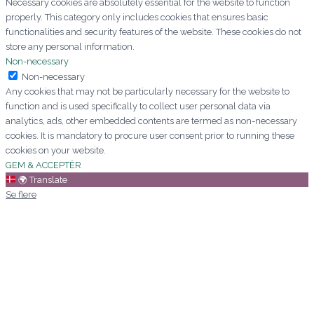
Necessary cookies are absolutely essential for the website to function
properly. This category only includes cookies that ensures basic
functionalities and security features of the website. These cookies do not
store any personal information.
Non-necessary
Non-necessary
Any cookies that may not be particularly necessary for the website to
function and is used specifically to collect user personal data via
analytics, ads, other embedded contents are termed as non-necessary
cookies. It is mandatory to procure user consent prior to running these
cookies on your website.
GEM & ACCEPTÈR
🌍
Translate
Se flere
Kære Mette/aarstidens blomster
Jeg vil blot sige af hjertet tak for
den
pragtfulde bårebuket I kreerede i fredags
vedrørende min ordre xxx sept 2024 og
for den ekstraordinære service. Det
betyder alverden.
Mange hilsner
Signe