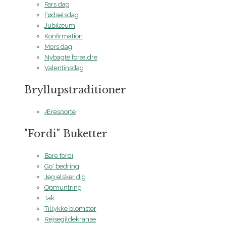
Fars dag
Fødselsdag
Jubilæum
Konfirmation
Mors dag
Nybagte forældre
Valentinsdag
Bryllupstraditioner
Æresporte
"Fordi" Buketter
Bare fordi
Go' bedring
Jeg elsker dig
Opmuntring
Tak
Tillykke blomster
Rejsegildekranse