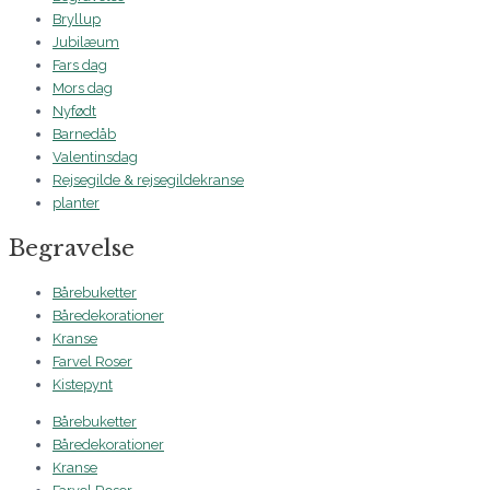
Bryllup
Jubilæum
Fars dag
Mors dag
Nyfødt
Barnedåb
Valentinsdag
Rejsegilde & rejsegildekranse
planter
Begravelse
Bårebuketter
Båredekorationer
Kranse
Farvel Roser
Kistepynt
Bårebuketter
Båredekorationer
Kranse