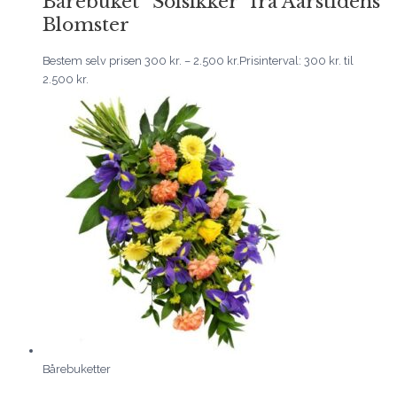
Bårebuket “Solsikker” fra Aarstidens
Blomster
Bestem selv prisen
300
kr.
–
2.500
kr.
Prisinterval: 300 kr. til
2.500 kr.
Bårebuketter