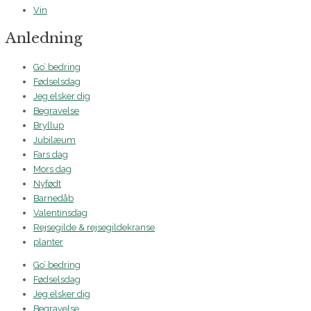
Vin
Anledning
Go’ bedring
Fødselsdag
Jeg elsker dig
Begravelse
Bryllup
Jubilæum
Fars dag
Mors dag
Nyfødt
Barnedåb
Valentinsdag
Rejsegilde & rejsegildekranse
planter
Go’ bedring
Fødselsdag
Jeg elsker dig
Begravelse