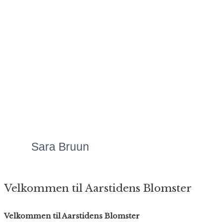
Mette laver Danmarks
flotteste
blomsteranretninger,
uanset anledningen.
Priserne er altid meget
overkommelige, og så er
servicen bare helt
fantastisk!"
Sara Bruun
Velkommen til Aarstidens Blomster
Velkommen til Aarstidens Blomster