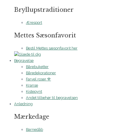
Bryllupstraditioner
Æresport
Mettes Sæsonfavorit
Bestil Mettes sæsonfavorit her
Begravelse
Bårebuketter
Båredekorationer
Farvel roser 🌹
Kranse
Kistepynt
Andet tilbehør til begravelsen
Anledning
Mærkedage
Barnedåb