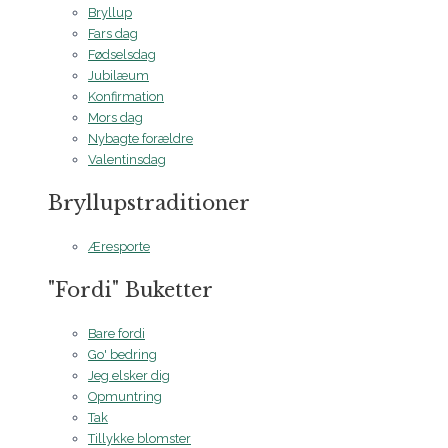
Bryllup
Fars dag
Fødselsdag
Jubilæum
Konfirmation
Mors dag
Nybagte forældre
Valentinsdag
Bryllupstraditioner
Æresporte
"Fordi" Buketter
Bare fordi
Go' bedring
Jeg elsker dig
Opmuntring
Tak
Tillykke blomster