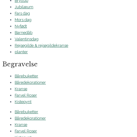
Bryllup
Jubilæum
Fars dag
Mors dag
Nyfødt
Barnedåb
Valentinsdag
Rejsegilde & rejsegildekranse
planter
Begravelse
Bårebuketter
Båredekorationer
Kranse
Farvel Roser
Kistepynt
Bårebuketter
Båredekorationer
Kranse
Farvel Roser