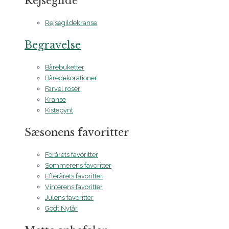
Rejsegilde
Rejsegildekranse
Begravelse
Bårebuketter
Båredekorationer
Farvel roser
Kranse
Kistepynt
Sæsonens favoritter
Forårets favoritter
Sommerens favoritter
Efterårets favoritter
Vinterens favoritter
Julens favoritter
Godt Nytår