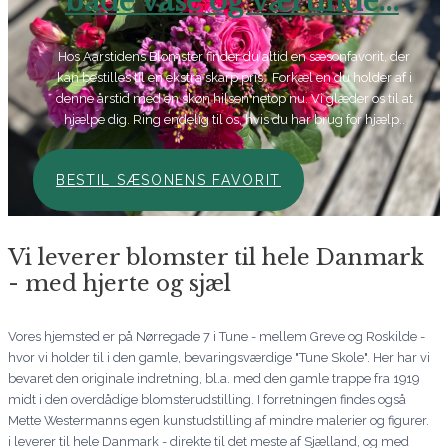
både vase og værtinde...
Hos Aarstidens Blomster finder du altid en sæsonfavorit, der
kan bestilles til en ekstra skarp pris. Forkæl en du holder af i
denne årstid med en skøn hilsen netop nu. Vi glæder os til at
hjælpe dig. Ring endelig til os, hvis du har brug for hjælp..
BESTIL SÆSONENS FAVORIT
Vi leverer blomster til hele Danmark
- med hjerte og sjæl
Vores hjemsted er på Nørregade 7 i Tune - mellem Greve og Roskilde -
hvor vi holder til i den gamle, bevaringsværdige "Tune Skole". Her har vi
bevaret den originale indretning, bl.a. med den gamle trappe fra 1919
midt i den overdådige blomsterudstilling. I forretningen findes også
Mette Westermanns egen kunstudstilling af mindre malerier og figurer.
i leverer til hele Danmark - direkte til det meste af Sjælland, og med