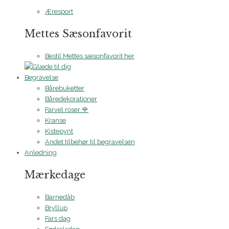
Æresport
Mettes Sæsonfavorit
Bestil Mettes sæsonfavorit her
Begravelse
Bårebuketter
Båredekorationer
Farvel roser 🌹
Kranse
Kistepynt
Andet tilbehør til begravelsen
Anledning
Mærkedage
Barnedåb
Bryllup
Fars dag