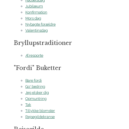
Fødselsdag
Jubilæum
Konfirmation
Mors dag
Nybagte forældre
Valentinsdag
Bryllupstraditioner
Æresporte
"Fordi" Buketter
Bare fordi
Go' bedring
Jeg elsker dig
Opmuntring
Tak
Tillykke blomster
Rejsegildekranse