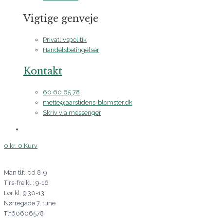
Vigtige genveje
Privatlivspolitik
Handelsbetingelser
Kontakt
60 60 65 78
mette@aarstidens-blomster.dk
Skriv via messenger
0
kr.
0
Kurv
Man tlf.: tid 8-9
Tirs-fre kl.: 9-16
Lør kl. 9.30-13
Nørregade 7, tune
Tlf60606578