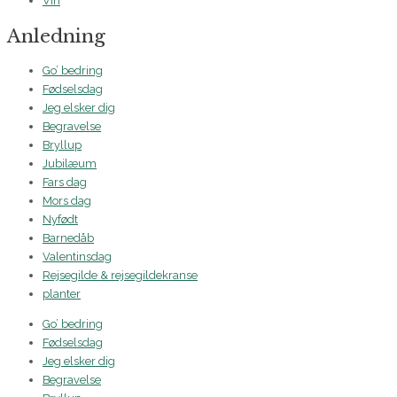
Vin
Anledning
Go’ bedring
Fødselsdag
Jeg elsker dig
Begravelse
Bryllup
Jubilæum
Fars dag
Mors dag
Nyfødt
Barnedåb
Valentinsdag
Rejsegilde & rejsegildekranse
planter
Go’ bedring
Fødselsdag
Jeg elsker dig
Begravelse