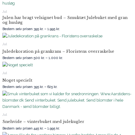
til
1.995 kr.
Jul
Julen har bragt velsignet bud – Smuktæt Julebuket med gran
og husløg
Bestem selv prisen
395
kr.
–
1.995
kr.
Prisinterval:
500 kr.
til
Jul
1.000 kr.
Juledekoration på grankrans – Floristens overraskelse
Bestem selv prisen
500
kr.
–
1.000
kr.
Prisinterval:
395 kr.
til
Jul
625 kr.
Noget specielt
Bestem selv prisen
395
kr.
–
625
kr.
Prisinterval:
445 kr.
til
1.995 kr.
Jul
Snehvide – vinterbuket med julekugler
Bestem selv prisen
445
kr.
–
1.995
kr.
Prisinterval: