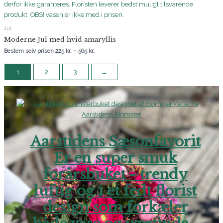
Jul
Moderne Jul med hvid amaryllis
Bestem selv prisen
225
kr.
–
565
kr.
1
2
3
→
Aarstidens Sæsonfavorit
Er en super smuk
forårsbuket - trendy
luftig og i et fedt florist
design som forkæler