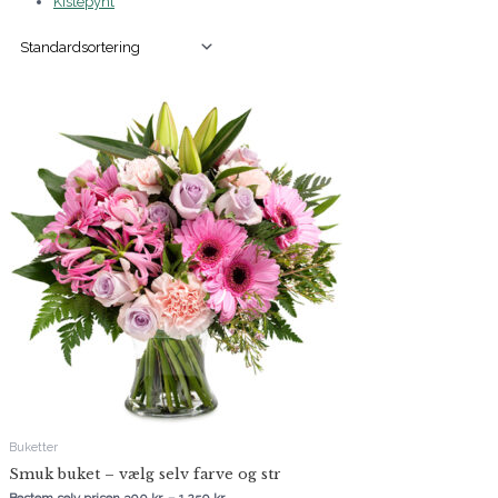
Kistepynt
Prisinterval:
300 kr.
til
1.250 kr.
Buketter
Smuk buket – vælg selv farve og str
Bestem selv prisen
300
kr.
–
1.250
kr.