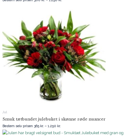
Prisinterval:
365 kr.
til
1.250 kr.
Jul
Smuk tætbundet julebuket i skønne røde nuancer
Bestem selv prisen
365
kr.
–
1.250
kr.
Prisinterval:
395 kr.