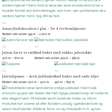
345 kr.
til
2.500 kr.
Jul
Amarylisdekoration i glas – De 4 verdenshjørner
Bestem selv prisen
345
kr.
–
2.500
kr.
Prisinterval:
Prisinterval:
300 kr.
325 kr.
til
til
Jul
Jul
800 kr.
565 kr.
Julens farve er rød
Rød buket med sukker julestokke
300
kr.
–
800
kr.
Bestem selv prisen
325
kr.
–
565
kr.
Prisinterval:
Prisinterval:
300 kr.
350 kr.
til
til
Jul
Jul
500 kr.
650 kr.
Juletulipaner – årets julebuket
Rød buket med røde liljer
Bestem selv prisen
300
kr.
–
500
kr.
350
kr.
–
650
kr.
Prisinterval:
225 kr.
til
565 kr.