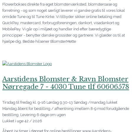
Flowerbokses direkte fra eget blomsterværksted, blomsteroase og
forretning - og som noget særligt leverer vi ganske gratis til vores lokal
område Tune og til Tune Kirke. Vi tilbyder sikker online betaling med
QuickPay, mastercard, forbrugsforeningen, dankort, visadankort og
MobilePay. Vi går op i miljøet og handler ind efter bæredygtige
princcipper - benytter danske grossister og gartnere. Vi glæder os til at
hjælpe dig. Bedste hilsener BlomsterMette
Aarstidens Blomster & Ravn Blomster
Nørregade 7 - 4030 Tune tlf 60606578
Tirsdag til fredag kl. 9-16 Lørdag 9.30-13 Søndag /mandag lukket
Mandag åbent for bestilling / afhentning imellem 8-9 mod forudgående
bestilling. Levering 6 dage om ugen
Lukket i uge 42 / 2026
Åbent 24 timer i døgnet for online bestillinger www.Aarstidens-