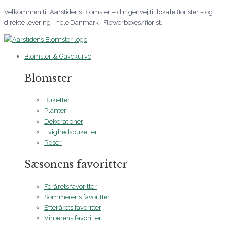
Gå
Prisinterval:
Prisinterval:
Velkommen til Aarstidens Blomster – din genvej til lokale florister – og
til
1.695 kr.
300 kr.
direkte levering i hele Danmark i Flowerboxes/florist.
indholdet
til
til
1.995 kr.
2.500 kr.
Blomster & Gavekurve
Blomster
Buketter
Planter
Dekorationer
Evighedsbuketter
Roser
Sæsonens favoritter
Forårets favoritter
Sommerens favoritter
Efterårets favoritter
Vinterens favoritter