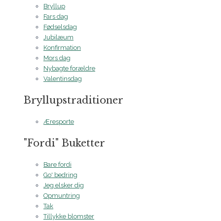
Bryllup
Fars dag
Fødselsdag
Jubilæum
Konfirmation
Mors dag
Nybagte forældre
Valentinsdag
Bryllupstraditioner
Æresporte
"Fordi" Buketter
Bare fordi
Go' bedring
Jeg elsker dig
Opmuntring
Tak
Tillykke blomster