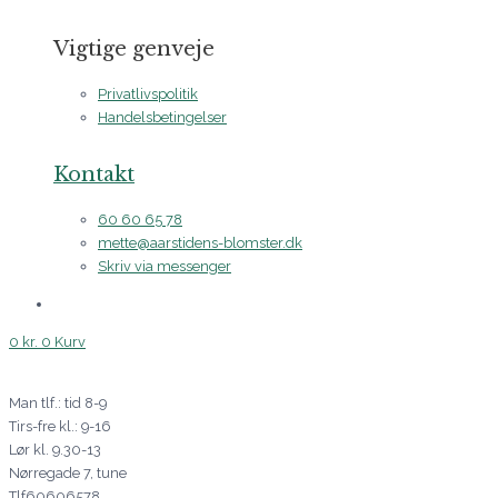
Vigtige genveje
Privatlivspolitik
Handelsbetingelser
Kontakt
60 60 65 78
mette@aarstidens-blomster.dk
Skriv via messenger
0
kr.
0
Kurv
Man tlf.: tid 8-9
Tirs-fre kl.: 9-16
Lør kl. 9.30-13
Nørregade 7, tune
Tlf60606578