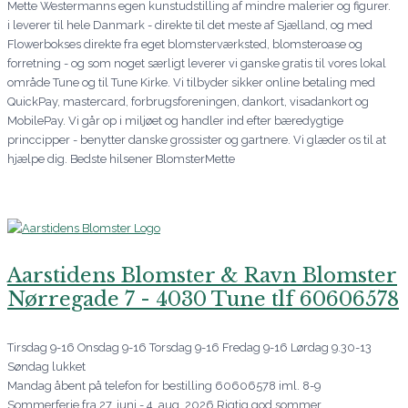
Mette Westermanns egen kunstudstilling af mindre malerier og figurer.
i leverer til hele Danmark - direkte til det meste af Sjælland, og med
Flowerbokses direkte fra eget blomsterværksted, blomsteroase og
forretning - og som noget særligt leverer vi ganske gratis til vores lokal
område Tune og til Tune Kirke. Vi tilbyder sikker online betaling med
QuickPay, mastercard, forbrugsforeningen, dankort, visadankort og
MobilePay. Vi går op i miljøet og handler ind efter bæredygtige
princcipper - benytter danske grossister og gartnere. Vi glæder os til at
hjælpe dig. Bedste hilsener BlomsterMette
Aarstidens Blomster & Ravn Blomster
Nørregade 7 - 4030 Tune tlf 60606578
Tirsdag 9-16 Onsdag 9-16 Torsdag 9-16 Fredag 9-16 Lørdag 9.30-13
Søndag lukket
Mandag åbent på telefon for bestilling 60606578 iml. 8-9
Sommerferie fra 27. juni - 4. aug. 2026 Rigtig god sommer