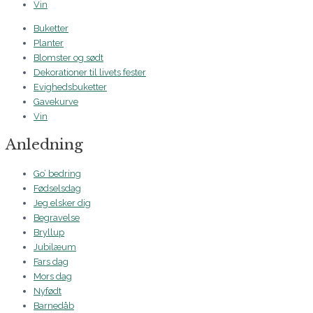
Vin
Buketter
Planter
Blomster og sødt
Dekorationer til livets fester
Evighedsbuketter
Gavekurve
Vin
Anledning
Go’ bedring
Fødselsdag
Jeg elsker dig
Begravelse
Bryllup
Jubilæum
Fars dag
Mors dag
Nyfødt
Barnedåb