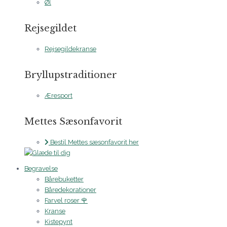
Øl
Rejsegildet
Rejsegildekranse
Bryllupstraditioner
Æresport
Mettes Sæsonfavorit
Bestil Mettes sæsonfavorit her
Begravelse
Bårebuketter
Båredekorationer
Farvel roser 🌹
Kranse
Kistepynt