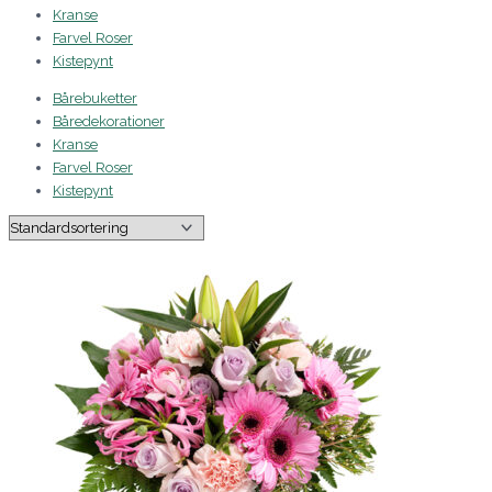
Kranse
Farvel Roser
Kistepynt
Bårebuketter
Båredekorationer
Kranse
Farvel Roser
Kistepynt