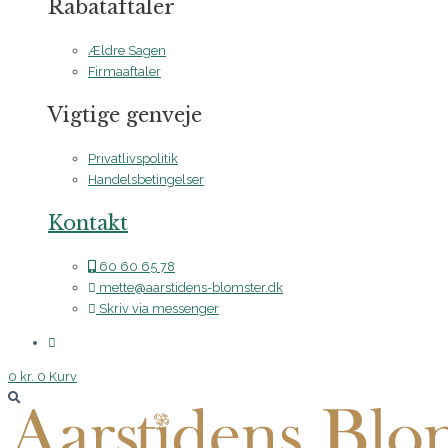
Rabataftaler
Ældre Sagen
Firmaaftaler
Vigtige genveje
Privatlivspolitik
Handelsbetingelser
Kontakt
60 60 65 78
mette@aarstidens-blomster.dk
Skriv via messenger
0
kr.
0
Kurv