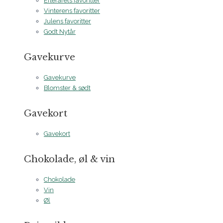
Efterårets favoritter
Vinterens favoritter
Julens favoritter
Godt Nytår
Gavekurve
Gavekurve
Blomster & sødt
Gavekort
Gavekort
Chokolade, øl & vin
Chokolade
Vin
Øl