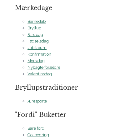
Mærkedage
Barnedåb
Bryllup
Fars dag
Fødselsdag
Jubilæum
Konfirmation
Mors dag
Nybagte forældre
Valentinsdag
Bryllupstraditioner
Æresporte
"Fordi" Buketter
Bare fordi
Go' bedring