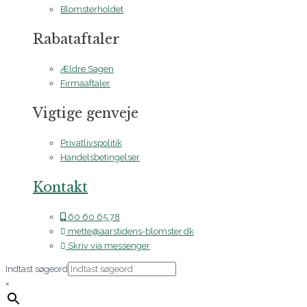
Blomsterholdet
Rabataftaler
Ældre Sagen
Firmaaftaler
Vigtige genveje
Privatlivspolitik
Handelsbetingelser
Kontakt
60 60 65 78
mette@aarstidens-blomster.dk
Skriv via messenger
Indtast søgeord
×