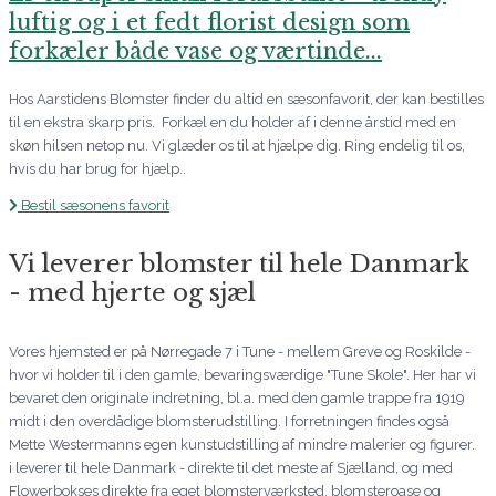
luftig og i et fedt florist design som
forkæler både vase og værtinde...
Hos Aarstidens Blomster finder du altid en sæsonfavorit, der kan bestilles
til en ekstra skarp pris. Forkæl en du holder af i denne årstid med en
skøn hilsen netop nu. Vi glæder os til at hjælpe dig. Ring endelig til os,
hvis du har brug for hjælp..
Bestil sæsonens favorit
Vi leverer blomster til hele Danmark
- med hjerte og sjæl
Vores hjemsted er på Nørregade 7 i Tune - mellem Greve og Roskilde -
hvor vi holder til i den gamle, bevaringsværdige "Tune Skole". Her har vi
bevaret den originale indretning, bl.a. med den gamle trappe fra 1919
midt i den overdådige blomsterudstilling. I forretningen findes også
Mette Westermanns egen kunstudstilling af mindre malerier og figurer.
i leverer til hele Danmark - direkte til det meste af Sjælland, og med
Flowerbokses direkte fra eget blomsterværksted, blomsteroase og