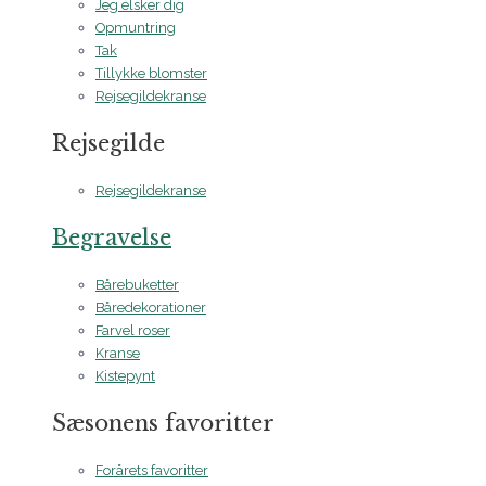
Jeg elsker dig
Opmuntring
Tak
Tillykke blomster
Rejsegildekranse
Rejsegilde
Rejsegildekranse
Begravelse
Bårebuketter
Båredekorationer
Farvel roser
Kranse
Kistepynt
Sæsonens favoritter
Forårets favoritter