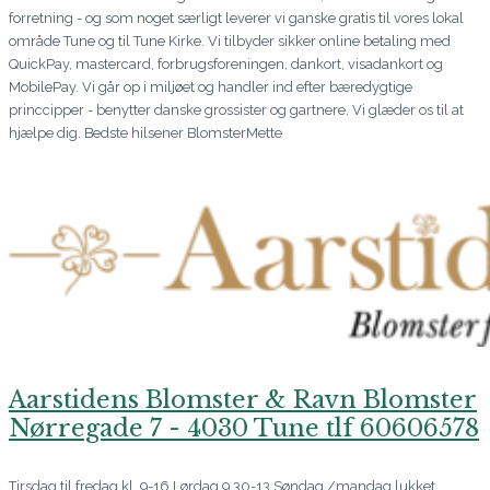
forretning - og som noget særligt leverer vi ganske gratis til vores lokal
område Tune og til Tune Kirke. Vi tilbyder sikker online betaling med
QuickPay, mastercard, forbrugsforeningen, dankort, visadankort og
MobilePay. Vi går op i miljøet og handler ind efter bæredygtige
princcipper - benytter danske grossister og gartnere. Vi glæder os til at
hjælpe dig. Bedste hilsener BlomsterMette
Aarstidens Blomster & Ravn Blomster
Nørregade 7 - 4030 Tune tlf 60606578
Tirsdag til fredag kl. 9-16 Lørdag 9.30-13 Søndag /mandag lukket