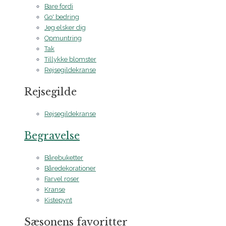
Bare fordi
Go' bedring
Jeg elsker dig
Opmuntring
Tak
Tillykke blomster
Rejsegildekranse
Rejsegilde
Rejsegildekranse
Begravelse
Bårebuketter
Båredekorationer
Farvel roser
Kranse
Kistepynt
Sæsonens favoritter