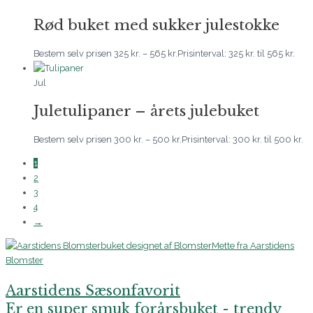
Rød buket med sukker julestokke
Bestem selv prisen
325
kr.
–
565
kr.
Prisinterval: 325 kr. til 565 kr.
Jul
Juletulipaner – årets julebuket
Bestem selv prisen
300
kr.
–
500
kr.
Prisinterval: 300 kr. til 500 kr.
1
2
3
4
→
Aarstidens Sæsonfavorit
Er en super smuk forårsbuket - trendy