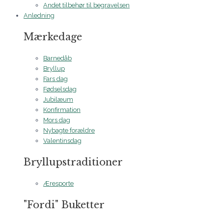
Andet tilbehør til begravelsen
Anledning
Mærkedage
Barnedåb
Bryllup
Fars dag
Fødselsdag
Jubilæum
Konfirmation
Mors dag
Nybagte forældre
Valentinsdag
Bryllupstraditioner
Æresporte
"Fordi" Buketter