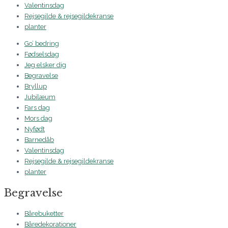
Valentinsdag
Rejsegilde & rejsegildekranse
planter
Go’ bedring
Fødselsdag
Jeg elsker dig
Begravelse
Bryllup
Jubilæum
Fars dag
Mors dag
Nyfødt
Barnedåb
Valentinsdag
Rejsegilde & rejsegildekranse
planter
Begravelse
Bårebuketter
Båredekorationer