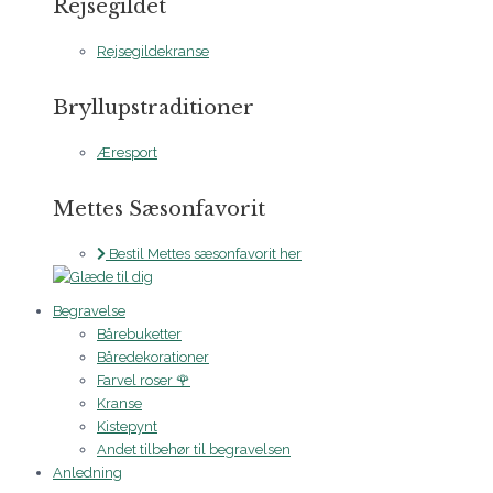
Rejsegildet
Rejsegildekranse
Bryllupstraditioner
Æresport
Mettes Sæsonfavorit
Bestil Mettes sæsonfavorit her
Begravelse
Bårebuketter
Båredekorationer
Farvel roser 🌹
Kranse
Kistepynt
Andet tilbehør til begravelsen
Anledning