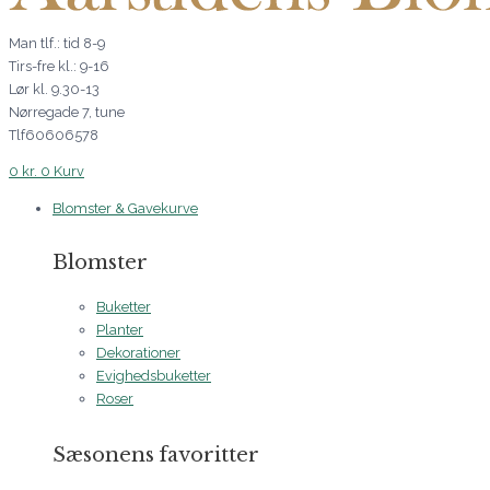
Man tlf.: tid 8-9
Tirs-fre kl.: 9-16
Lør kl. 9.30-13
Nørregade 7, tune
Tlf60606578
0
kr.
0
Kurv
Blomster & Gavekurve
Blomster
Buketter
Planter
Dekorationer
Evighedsbuketter
Roser
Sæsonens favoritter