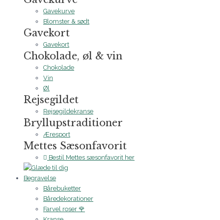
Gavekurve
Blomster & sødt
Gavekort
Gavekort
Chokolade, øl & vin
Chokolade
Vin
Øl
Rejsegildet
Rejsegildekranse
Bryllupstraditioner
Æresport
Mettes Sæsonfavorit
Bestil Mettes sæsonfavorit her
Begravelse
Bårebuketter
Båredekorationer
Farvel roser 🌹
Kranse