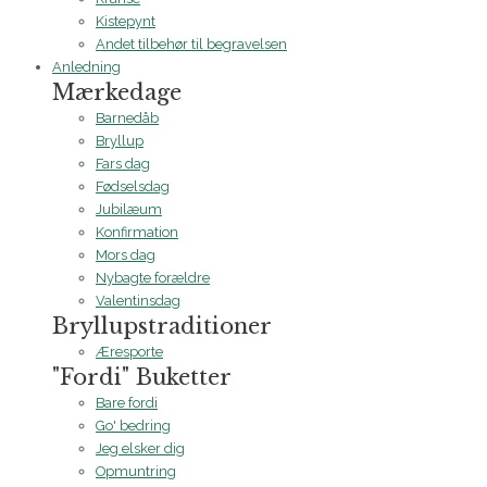
Kistepynt
Andet tilbehør til begravelsen
Anledning
Mærkedage
Barnedåb
Bryllup
Fars dag
Fødselsdag
Jubilæum
Konfirmation
Mors dag
Nybagte forældre
Valentinsdag
Bryllupstraditioner
Æresporte
"Fordi" Buketter
Bare fordi
Go' bedring
Jeg elsker dig
Opmuntring