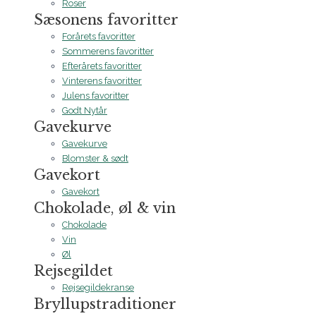
Roser
Sæsonens favoritter
Forårets favoritter
Sommerens favoritter
Efterårets favoritter
Vinterens favoritter
Julens favoritter
Godt Nytår
Gavekurve
Gavekurve
Blomster & sødt
Gavekort
Gavekort
Chokolade, øl & vin
Chokolade
Vin
Øl
Rejsegildet
Rejsegildekranse
Bryllupstraditioner