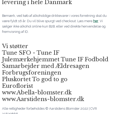
levering i hele Danmark
Bemærk, ved køb af alkoholdige drikkevarer i vores forretning skal du
være fyldt 16 år. Du vil blive spurgt ved checkout. Læs mere
her
. Vi
sælger ikke alkohol online kun B2B, eller ved direkte henvendelse og
fremvisning af ID.
Vi støtter
Tune SFO - Tune IF
Julemærkehjemmet Tune IF Fodbold
Samarbejder med Ældresagen
Forbrugsforeningen
Pluskortet To god to go
Euroflorist
www.Abella-blomster.dk
www.Aarstidens-blomster.dk
Alle rettigheder forbeholdes © Aarstidens Blomster 2022 | CVR
35629866