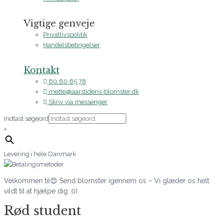
Vigtige genveje
Privatlivspolitik
Handelsbetingelser
Kontakt
60 60 65 78
mette@aarstidens-blomster.dk
Skriv via messenger
Indtast søgeord
×
Levering i hele Danmark
Velkommen til😊 Send blomster igennem os – Vi glæder os helt
vildt til at hjælpe dig :0)
Rød student