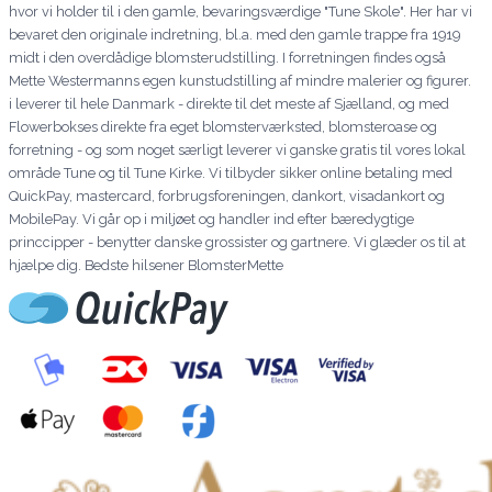
hvor vi holder til i den gamle, bevaringsværdige "Tune Skole". Her har vi
bevaret den originale indretning, bl.a. med den gamle trappe fra 1919
midt i den overdådige blomsterudstilling. I forretningen findes også
Mette Westermanns egen kunstudstilling af mindre malerier og figurer.
i leverer til hele Danmark - direkte til det meste af Sjælland, og med
Flowerbokses direkte fra eget blomsterværksted, blomsteroase og
forretning - og som noget særligt leverer vi ganske gratis til vores lokal
område Tune og til Tune Kirke. Vi tilbyder sikker online betaling med
QuickPay, mastercard, forbrugsforeningen, dankort, visadankort og
MobilePay. Vi går op i miljøet og handler ind efter bæredygtige
princcipper - benytter danske grossister og gartnere. Vi glæder os til at
hjælpe dig. Bedste hilsener BlomsterMette