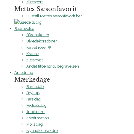
Æresport
Mettes Sæsonfavorit
Bestil Mettes sæsonfavorit her
Begravelse
Bårebuketter
Båredekorationer
Farvel roser 🌹
Kranse
Kistepynt
Andet tilbehør til begravelsen
Anledning
Mærkedage
Barnedåb
Bryllup
Fars dag
Fødselsdag
Jubilæum
Konfirmation
Mors dag
Nybagte forældre