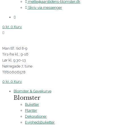
mette@aarstidens-blomster.dk
Skriv via messenger
0
kr.
0
Kurv
Man tlf.: tid 8-9
Tirs-fre kl.: 9-16
Lør kl. 9.30-13
Nørregade 7, tune
Tlf60606578
0
kr.
0
Kurv
Blomster & Gavekurve
Blomster
Buketter
Planter
Dekorationer
Evighedsbuketter