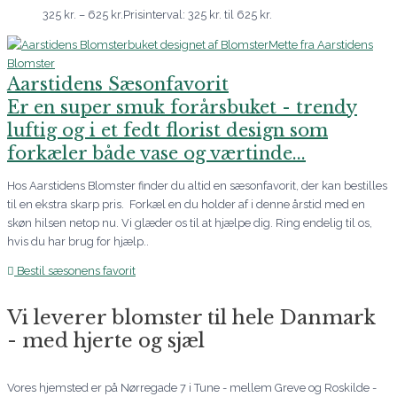
325
kr.
–
625
kr.
Prisinterval: 325 kr. til 625 kr.
Aarstidens Sæsonfavorit
Er en super smuk forårsbuket - trendy
luftig og i et fedt florist design som
forkæler både vase og værtinde...
Hos Aarstidens Blomster finder du altid en sæsonfavorit, der kan bestilles
til en ekstra skarp pris. Forkæl en du holder af i denne årstid med en
skøn hilsen netop nu. Vi glæder os til at hjælpe dig. Ring endelig til os,
hvis du har brug for hjælp..
Bestil sæsonens favorit
Vi leverer blomster til hele Danmark
- med hjerte og sjæl
Vores hjemsted er på Nørregade 7 i Tune - mellem Greve og Roskilde -