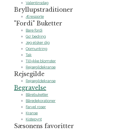
Valentinsdag
Bryllupstraditioner
Æresporte
"Fordi" Buketter
Bare fordi
Go' bedring
Jeg elsker dig
Opmuntring
Tak
Tillykke blomster
Rejsegildekranse
Rejsegilde
Rejsegildekranse
Begravelse
Bårebuketter
Båredekorationer
Farvel roser
Kranse
Kistepynt
Sæsonens favoritter