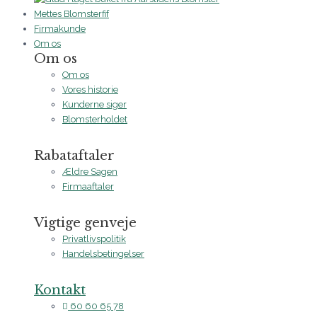
Mettes Blomsterfif
Firmakunde
Om os
Om os
Om os
Vores historie
Kunderne siger
Blomsterholdet
Rabataftaler
Ældre Sagen
Firmaaftaler
Vigtige genveje
Privatlivspolitik
Handelsbetingelser
Kontakt
60 60 65 78