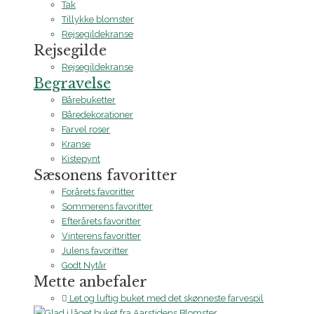
Tak
Tillykke blomster
Rejsegildekranse
Rejsegilde
Rejsegildekranse
Begravelse
Bårebuketter
Båredekorationer
Farvel roser
Kranse
Kistepynt
Sæsonens favoritter
Forårets favoritter
Sommerens favoritter
Efterårets favoritter
Vinterens favoritter
Julens favoritter
Godt Nytår
Mette anbefaler
Let og luftig buket med det skønneste farvespil