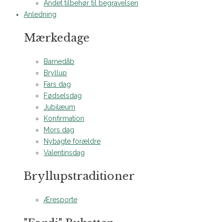
Andet tilbehør til begravelsen
Anledning
Mærkedage
Barnedåb
Bryllup
Fars dag
Fødselsdag
Jubilæum
Konfirmation
Mors dag
Nybagte forældre
Valentinsdag
Bryllupstraditioner
Æresporte