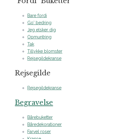
"Fordi" Buketter
Bare fordi
Go' bedring
Jeg elsker dig
Opmuntring
Tak
Tillykke blomster
Rejsegildekranse
Rejsegilde
Rejsegildekranse
Begravelse
Bårebuketter
Båredekorationer
Farvel roser
Kranse