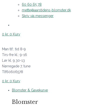
60 60 65 78
mette@aarstidens-blomster.dk
Skriv via messenger
0
kr.
0
Kurv
Man tlf.: tid 8-9
Tirs-fre kl.: 9-16
Lør kl. 9.30-13
Nørregade 7, tune
Tlf60606578
0
kr.
0
Kurv
Blomster & Gavekurve
Blomster