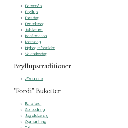
Barnedåb
Bryllup
Fars dag
Fødselsdag
Jubilæum
Konfirmation
Mors dag
Nybagte forældre
Valentinsdag
Bryllupstraditioner
Æresporte
"Fordi" Buketter
Bare fordi
Go' bedring
Jeg elsker dig
Opmuntring
Tak