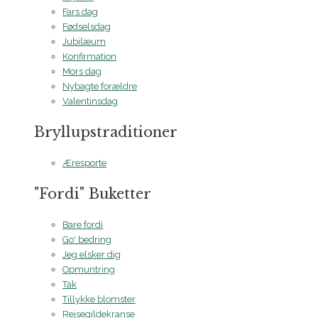
Fars dag
Fødselsdag
Jubilæum
Konfirmation
Mors dag
Nybagte forældre
Valentinsdag
Bryllupstraditioner
Æresporte
"Fordi" Buketter
Bare fordi
Go' bedring
Jeg elsker dig
Opmuntring
Tak
Tillykke blomster
Rejsegildekranse