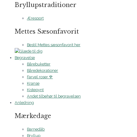
Bryllupstraditioner
Æresport
Mettes Sæsonfavorit
Bestil Mettes sæsonfavorit her
Begravelse
Bårebuketter
Båredekorationer
Farvel roser 🌹
Kranse
Kistepynt
Andet tilbehør til begravelsen
Anledning
Mærkedage
Barnedåb
Bryllup