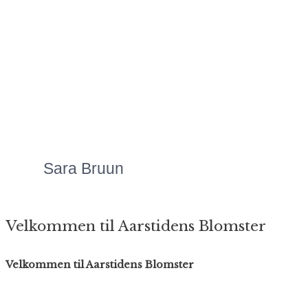
Mette laver Danmarks
flotteste
blomsteranretninger,
uanset anledningen.
Priserne er altid meget
overkommelige, og så er
servicen bare helt
fantastisk!"
Sara Bruun
Velkommen til Aarstidens Blomster
Velkommen til Aarstidens Blomster