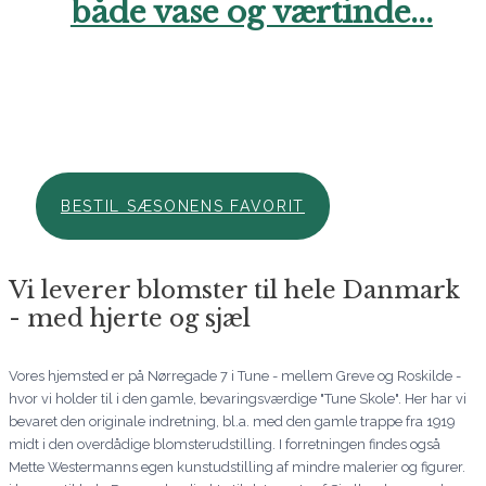
både vase og værtinde...
Hos Aarstidens Blomster finder du altid en sæsonfavorit, der
kan bestilles til en ekstra skarp pris. Forkæl en du holder af i
denne årstid med en skøn hilsen netop nu. Vi glæder os til at
hjælpe dig. Ring endelig til os, hvis du har brug for hjælp..
BESTIL SÆSONENS FAVORIT
Vi leverer blomster til hele Danmark
- med hjerte og sjæl
Vores hjemsted er på Nørregade 7 i Tune - mellem Greve og Roskilde -
hvor vi holder til i den gamle, bevaringsværdige "Tune Skole". Her har vi
bevaret den originale indretning, bl.a. med den gamle trappe fra 1919
midt i den overdådige blomsterudstilling. I forretningen findes også
Mette Westermanns egen kunstudstilling af mindre malerier og figurer.