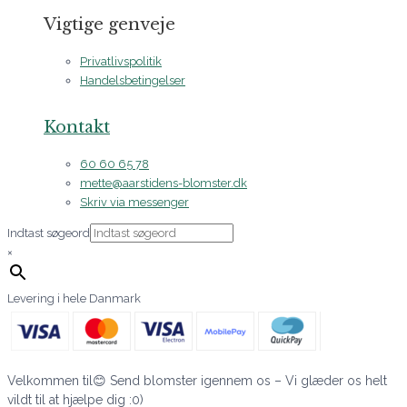
Vigtige genveje
Privatlivspolitik
Handelsbetingelser
Kontakt
60 60 65 78
mette@aarstidens-blomster.dk
Skriv via messenger
Indtast søgeord
×
Levering i hele Danmark
Velkommen til😊 Send blomster igennem os – Vi glæder os helt
vildt til at hjælpe dig :0)