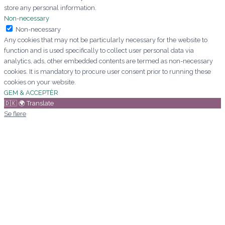
store any personal information.
Non-necessary
Non-necessary
Any cookies that may not be particularly necessary for the website to
function and is used specifically to collect user personal data via
analytics, ads, other embedded contents are termed as non-necessary
cookies. It is mandatory to procure user consent prior to running these
cookies on your website.
GEM & ACCEPTÈR
🇩🇰 🌍 Translate
Se flere
Kære Mette/aarstidens blomster
Jeg vil blot sige af hjertet tak for
den
pragtfulde bårebuket I kreerede i fredags
vedrørende min ordre xxx sept 2024 og
for den ekstraordinære service. Det
betyder alverden.
Mange hilsner
Signe