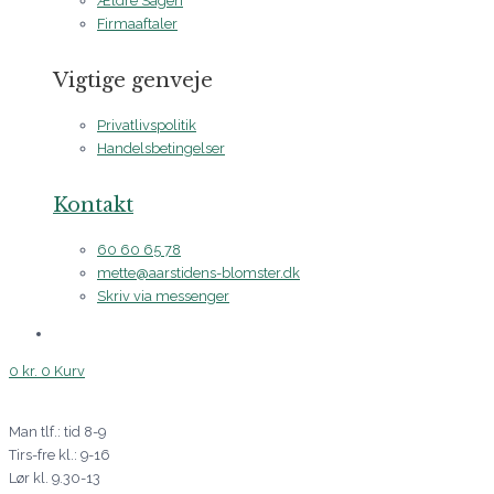
Ældre Sagen
Firmaaftaler
Vigtige genveje
Privatlivspolitik
Handelsbetingelser
Kontakt
60 60 65 78
mette@aarstidens-blomster.dk
Skriv via messenger
0
kr.
0
Kurv
Man tlf.: tid 8-9
Tirs-fre kl.: 9-16
Lør kl. 9.30-13