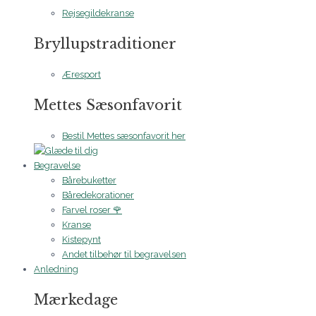
Rejsegildekranse
Bryllupstraditioner
Æresport
Mettes Sæsonfavorit
Bestil Mettes sæsonfavorit her
Begravelse
Bårebuketter
Båredekorationer
Farvel roser 🌹
Kranse
Kistepynt
Andet tilbehør til begravelsen
Anledning
Mærkedage