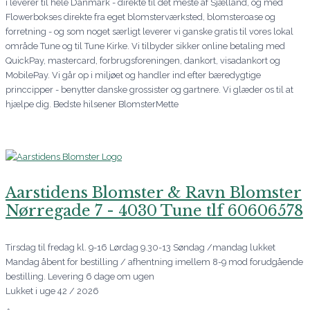
i leverer til hele Danmark - direkte til det meste af Sjælland, og med
Flowerbokses direkte fra eget blomsterværksted, blomsteroase og
forretning - og som noget særligt leverer vi ganske gratis til vores lokal
område Tune og til Tune Kirke. Vi tilbyder sikker online betaling med
QuickPay, mastercard, forbrugsforeningen, dankort, visadankort og
MobilePay. Vi går op i miljøet og handler ind efter bæredygtige
princcipper - benytter danske grossister og gartnere. Vi glæder os til at
hjælpe dig. Bedste hilsener BlomsterMette
Aarstidens Blomster & Ravn Blomster
Nørregade 7 - 4030 Tune tlf 60606578
Tirsdag til fredag kl. 9-16 Lørdag 9.30-13 Søndag /mandag lukket
Mandag åbent for bestilling / afhentning imellem 8-9 mod forudgående
bestilling. Levering 6 dage om ugen
Lukket i uge 42 / 2026