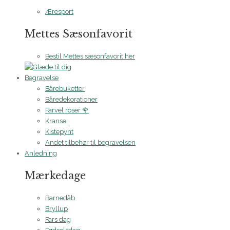
Æresport
Mettes Sæsonfavorit
Bestil Mettes sæsonfavorit her
Begravelse
Bårebuketter
Båredekorationer
Farvel roser 🌹
Kranse
Kistepynt
Andet tilbehør til begravelsen
Anledning
Mærkedage
Barnedåb
Bryllup
Fars dag