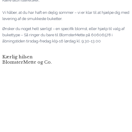
Kære Blomsterelsker,
Vi håber, at du har haft en dejlig sommer – vi er klar til at hjælpe dig med
levering af de smukkeste buketter.
Ønsker du noget helt særligt – en specifik blomst, eller hjælp til valg af
bukettype – Så ringer du bare til BlomsterMette på 60606578 i
åbningstiden tirsdag-fredag kl9-16 lørdag kl. 9.30-13.00
Kærlig hilsen
BlomsterMette og Co.