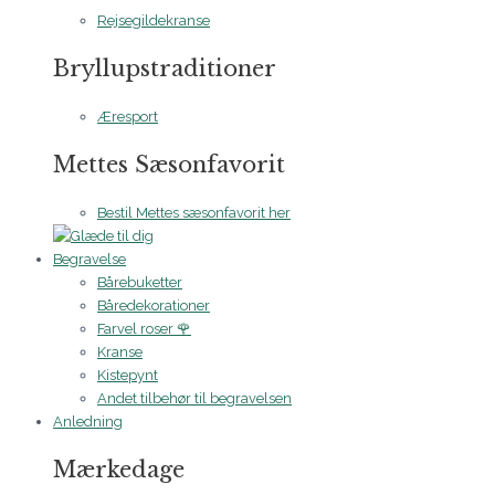
Rejsegildekranse
Bryllupstraditioner
Æresport
Mettes Sæsonfavorit
Bestil Mettes sæsonfavorit her
Begravelse
Bårebuketter
Båredekorationer
Farvel roser 🌹
Kranse
Kistepynt
Andet tilbehør til begravelsen
Anledning
Mærkedage