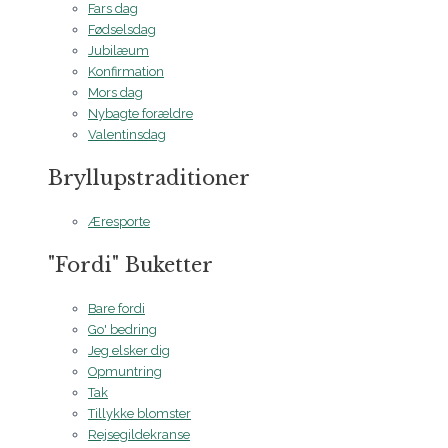
Fars dag
Fødselsdag
Jubilæum
Konfirmation
Mors dag
Nybagte forældre
Valentinsdag
Bryllupstraditioner
Æresporte
"Fordi" Buketter
Bare fordi
Go' bedring
Jeg elsker dig
Opmuntring
Tak
Tillykke blomster
Rejsegildekranse