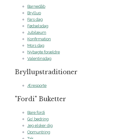
Barnedåb
Bryllup
Fars dag
Fødselsdag
Jubilæum
Konfirmation
Mors dag
Nybagte forældre
Valentinsdag
Bryllupstraditioner
Æresporte
"Fordi" Buketter
Bare fordi
Go' bedring
Jeg elsker dig
Opmuntring
Tak