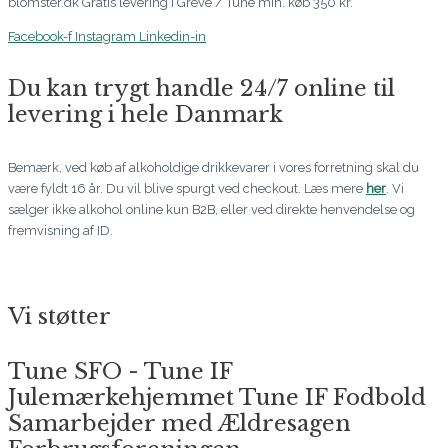
blomster.dk Gratis levering i Greve / Tune min. køb 350 kr.
Facebook-f
Instagram
Linkedin-in
Du kan trygt handle 24/7 online til
levering i hele Danmark
Bemærk, ved køb af alkoholdige drikkevarer i vores forretning skal du
være fyldt 16 år. Du vil blive spurgt ved checkout. Læs mere
her
. Vi
sælger ikke alkohol online kun B2B, eller ved direkte henvendelse og
fremvisning af ID.
Vi støtter
Tune SFO - Tune IF
Julemærkehjemmet Tune IF Fodbold
Samarbejder med Ældresagen