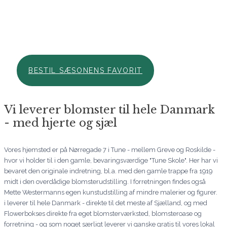
Hos Aarstidens Blomster finder du altid en sæsonfavorit, der
kan bestilles til en ekstra skarp pris. Forkæl en du holder af i
denne årstid med en skøn hilsen netop nu. Vi glæder os til at
hjælpe dig. Ring endelig til os, hvis du har brug for hjælp..
BESTIL SÆSONENS FAVORIT
Vi leverer blomster til hele Danmark
- med hjerte og sjæl
Vores hjemsted er på Nørregade 7 i Tune - mellem Greve og Roskilde -
hvor vi holder til i den gamle, bevaringsværdige "Tune Skole". Her har vi
bevaret den originale indretning, bl.a. med den gamle trappe fra 1919
midt i den overdådige blomsterudstilling. I forretningen findes også
Mette Westermanns egen kunstudstilling af mindre malerier og figurer.
i leverer til hele Danmark - direkte til det meste af Sjælland, og med
Flowerbokses direkte fra eget blomsterværksted, blomsteroase og
forretning - og som noget særligt leverer vi ganske gratis til vores lokal