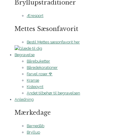
Bryllupstraditioner
Æresport
Mettes Sæsonfavorit
Bestil Mettes sæsonfavorit her
Begravelse
Bårebuketter
Båredekorationer
Farvel roser 🌹
Kranse
Kistepynt
Andet tilbehør til begravelsen
Anledning
Mærkedage
Barnedåb
Bryllup