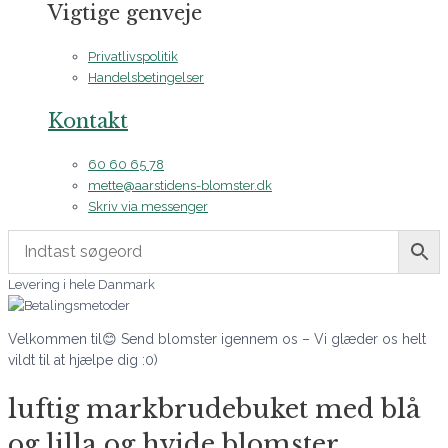
Vigtige genveje
Privatlivspolitik
Handelsbetingelser
Kontakt
60 60 65 78
mette@aarstidens-blomster.dk
Skriv via messenger
Levering i hele Danmark
Velkommen til😊 Send blomster igennem os – Vi glæder os helt
vildt til at hjælpe dig :0)
luftig markbrudebuket med blå
og lilla og hvide blomster