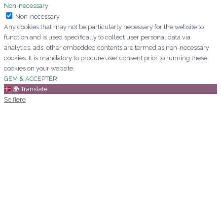
Non-necessary
Non-necessary
Any cookies that may not be particularly necessary for the website to
function and is used specifically to collect user personal data via
analytics, ads, other embedded contents are termed as non-necessary
cookies. It is mandatory to procure user consent prior to running these
cookies on your website.
GEM & ACCEPTÈR
🌍
Translate
Se flere
Kære Mette/aarstidens blomster
Jeg vil blot sige af hjertet tak for
den
pragtfulde bårebuket I kreerede i fredags
vedrørende min ordre xxx sept 2024 og
for den ekstraordinære service. Det
betyder alverden.
Mange hilsner
Signe
Mette laver Danmarks