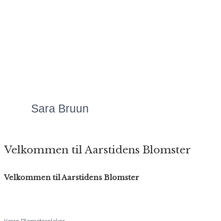
flotteste
blomsteranretninger,
uanset anledningen.
Priserne er altid meget
overkommelige, og så er
servicen bare helt
fantastisk!"
Sara Bruun
Velkommen til Aarstidens Blomster
Velkommen til Aarstidens Blomster