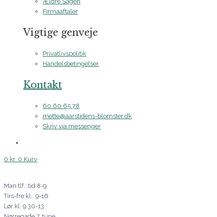
Ældre Sagen
Firmaaftaler
Vigtige genveje
Privatlivspolitik
Handelsbetingelser
Kontakt
60 60 65 78
mette@aarstidens-blomster.dk
Skriv via messenger
0
kr.
0
Kurv
Man tlf.: tid 8-9
Tirs-fre kl.: 9-16
Lør kl. 9.30-13
Nørregade 7, tune