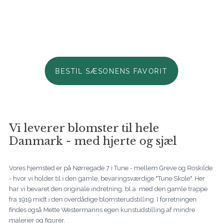
holder af i denne årstid med en skøn hilsen netop nu. Vi
glæder os til at hjælpe dig. Ring endelig til os, hvis du har
brug for hjælp..
BESTIL SÆSONENS FAVORIT
Vi leverer blomster til hele
Danmark - med hjerte og sjæl
Vores hjemsted er på Nørregade 7 i Tune - mellem Greve og Roskilde
- hvor vi holder til i den gamle, bevaringsværdige "Tune Skole". Her
har vi bevaret den originale indretning, bl.a. med den gamle trappe
fra 1919 midt i den overdådige blomsterudstilling. I forretningen
findes også Mette Westermanns egen kunstudstilling af mindre
malerier og figurer.