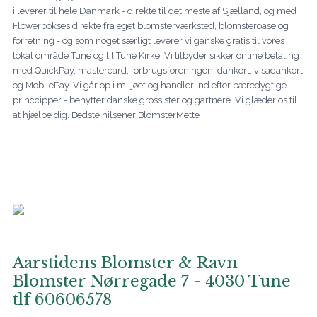
i leverer til hele Danmark - direkte til det meste af Sjælland, og med
Flowerbokses direkte fra eget blomsterværksted, blomsteroase og
forretning - og som noget særligt leverer vi ganske gratis til vores
lokal område Tune og til Tune Kirke. Vi tilbyder sikker online betaling
med QuickPay, mastercard, forbrugsforeningen, dankort, visadankort
og MobilePay. Vi går op i miljøet og handler ind efter bæredygtige
princcipper - benytter danske grossister og gartnere. Vi glæder os til
at hjælpe dig. Bedste hilsener BlomsterMette
Aarstidens Blomster & Ravn
Blomster Nørregade 7 - 4030 Tune
tlf 60606578