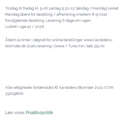
Tirsdag til fredag kl. 9-16 Lørdag 9.30-13 Søndag /mandag lukket
Mandag åbent for bestilling / afhentning imellem 8-9 mod
forudgående bestilling. Levering 6 dage om ugen
Lukket i uge 42 / 2026
Åbent 24 timer i døgnet for online bestillinger www.Aarstidens-
blomster.dk Gratis levering i Greve / Tune min. køb 350 kr.
F
I
L
a
n
i
c
s
n
Alle rettigheder forbeholdes © Aarstidens Blomster 2022 | CVR
35629866
e
t
k
b
a
e
Læs vores
Privatlivspolitik