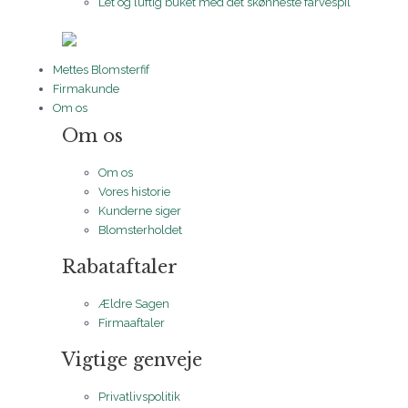
Let og luftig buket med det skønneste farvespil
Mettes Blomsterfif
Firmakunde
Om os
Om os
Om os
Vores historie
Kunderne siger
Blomsterholdet
Rabataftaler
Ældre Sagen
Firmaaftaler
Vigtige genveje
Privatlivspolitik