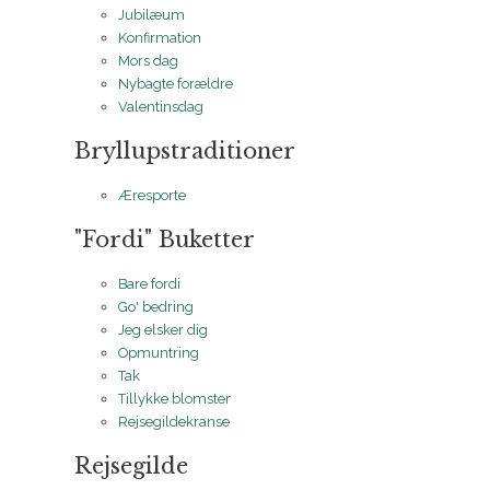
Jubilæum
Konfirmation
Mors dag
Nybagte forældre
Valentinsdag
Bryllupstraditioner
Æresporte
"Fordi" Buketter
Bare fordi
Go' bedring
Jeg elsker dig
Opmuntring
Tak
Tillykke blomster
Rejsegildekranse
Rejsegilde