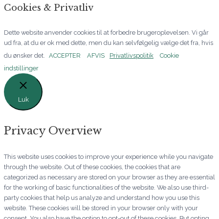
o
g
d
Cookies & Privatliv
o
r
i
Dette website anvender cookies til at forbedre brugeroplevelsen. Vi går
k
a
n
ud fra, at du er ok med dette, men du kan selvfølgelig vælge det fra, hvis
du ønsker det.
ACCEPTER
AFVIS
Privatlivspolitik
Cookie
-
m
-
indstillinger
f
i
Luk
n
Privacy Overview
This website uses cookies to improve your experience while you navigate
through the website. Out of these cookies, the cookies that are
categorized as necessary are stored on your browser as they are essential
for the working of basic functionalities of the website. We also use third-
party cookies that help us analyze and understand how you use this
website. These cookies will be stored in your browser only with your
consent. You also have the option to opt-out of these cookies. But opting