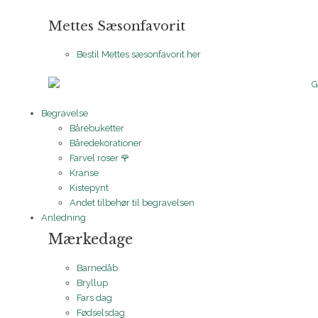
Mettes Sæsonfavorit
Bestil Mettes sæsonfavorit her
Begravelse
Bårebuketter
Båredekorationer
Farvel roser 🌹
Kranse
Kistepynt
Andet tilbehør til begravelsen
Anledning
Mærkedage
Barnedåb
Bryllup
Fars dag
Fødselsdag