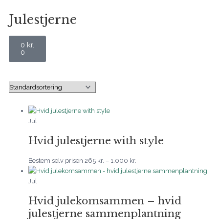
Julestjerne
Kurv
0
kr.
0
Prisinterval:
Prisinterval:
285 kr.
265 kr.
til
til
999 kr.
1.000 kr.
Jul
Hvid julestjerne with style
Bestem selv prisen
265
kr.
–
1.000
kr.
Jul
Hvid julekomsammen – hvid
julestjerne sammenplantning