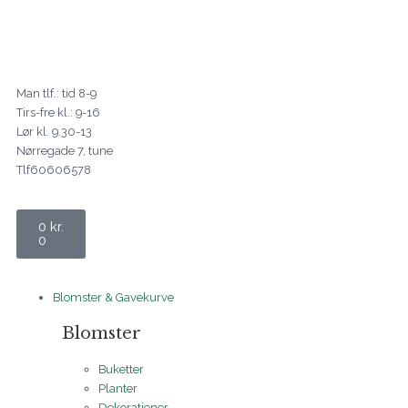
Gå
til
indholdet
Man tlf.: tid 8-9
Tirs-fre kl.: 9-16
Lør kl. 9.30-13
Nørregade 7, tune
Tlf60606578
Kurv
0
kr.
0
Blomster & Gavekurve
Blomster
Buketter
Planter
Dekorationer