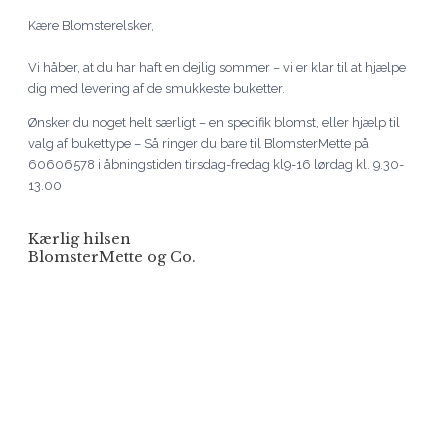
Kære Blomsterelsker,
Vi håber, at du har haft en dejlig sommer – vi er klar til at hjælpe
dig med levering af de smukkeste buketter.
Ønsker du noget helt særligt – en specifik blomst, eller hjælp til
valg af bukettype – Så ringer du bare til BlomsterMette på
60606578 i åbningstiden tirsdag-fredag kl9-16 lørdag kl. 9.30-
13.00
Kærlig hilsen
BlomsterMette og Co.