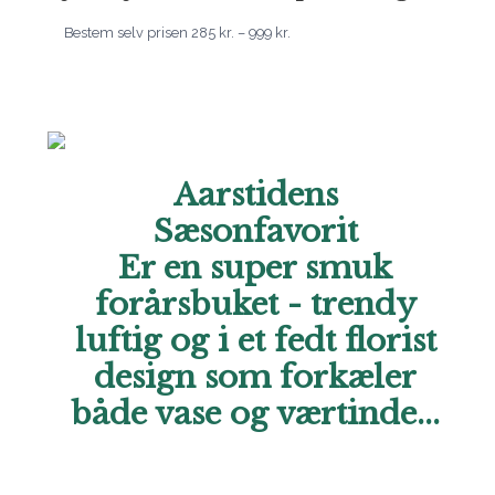
Bestem selv prisen
285
kr.
–
999
kr.
Aarstidens
Sæsonfavorit
Er en super smuk
forårsbuket - trendy
luftig og i et fedt florist
design som forkæler
både vase og værtinde...
Hos Aarstidens Blomster finder du altid en sæsonfavorit,
der kan bestilles til en ekstra skarp pris. Forkæl en du