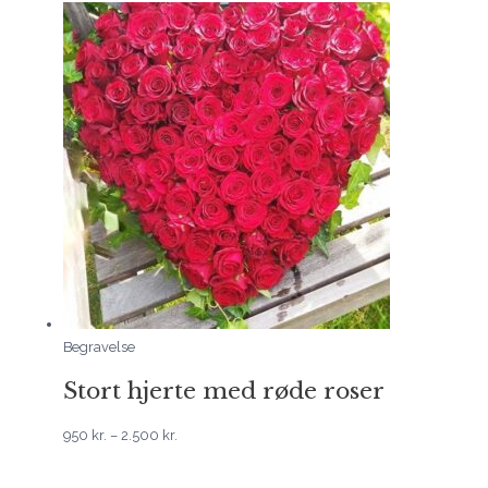
til
2.500 kr.
Begravelse
Stort hjerte med røde roser
950
kr.
–
2.500
kr.