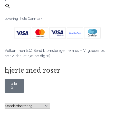
×
Levering i hele Danmark
Velkommen til😊 Send blomster igennem os – Vi glæder os
helt vildt til at hjælpe dig :0)
hjerte med roser
Kurv
0
kr.
0
Prisinterval:
950 kr.