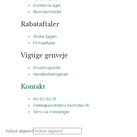
Kunderne siger
Blomsterholdet
Rabataftaler
Ældre Sagen
Firmaaftaler
Vigtige genveje
Privatlivspolitik
Handelsbetingelser
Kontakt
60 60 65 78
mette@aarstidens-blomster.dk
Skriv via messenger
Indtast søgeord