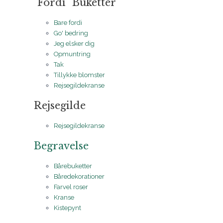
"Fordi" Buketter
Bare fordi
Go' bedring
Jeg elsker dig
Opmuntring
Tak
Tillykke blomster
Rejsegildekranse
Rejsegilde
Rejsegildekranse
Begravelse
Bårebuketter
Båredekorationer
Farvel roser
Kranse
Kistepynt