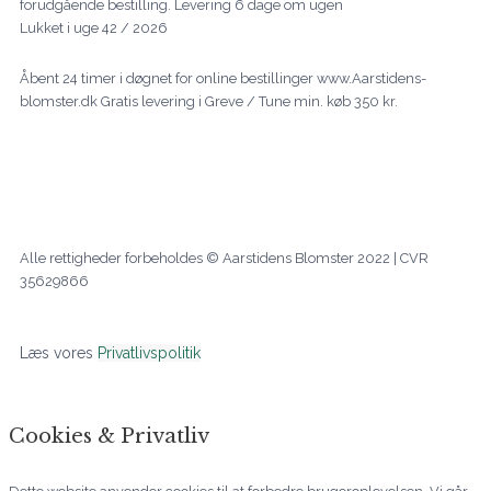
forudgående bestilling. Levering 6 dage om ugen
Lukket i uge 42 / 2026
Åbent 24 timer i døgnet for online bestillinger www.Aarstidens-
blomster.dk Gratis levering i Greve / Tune min. køb 350 kr.
F
I
L
a
n
i
c
s
n
Alle rettigheder forbeholdes © Aarstidens Blomster 2022 | CVR
35629866
e
t
k
b
a
e
Læs vores
Privatlivspolitik
o
g
d
Cookies & Privatliv
o
r
i