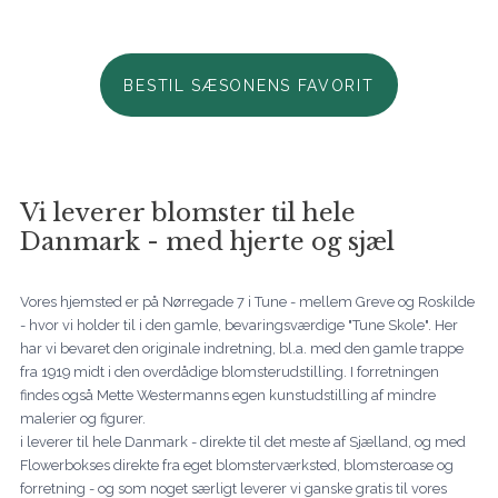
BESTIL SÆSONENS FAVORIT
Vi leverer blomster til hele
Danmark - med hjerte og sjæl
Vores hjemsted er på Nørregade 7 i Tune - mellem Greve og Roskilde
- hvor vi holder til i den gamle, bevaringsværdige "Tune Skole". Her
har vi bevaret den originale indretning, bl.a. med den gamle trappe
fra 1919 midt i den overdådige blomsterudstilling. I forretningen
findes også Mette Westermanns egen kunstudstilling af mindre
malerier og figurer.
i leverer til hele Danmark - direkte til det meste af Sjælland, og med
Flowerbokses direkte fra eget blomsterværksted, blomsteroase og
forretning - og som noget særligt leverer vi ganske gratis til vores