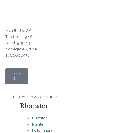
Gå
til
indholdet
Man tlf.: tid 8-9
Tirs-fre kl.: 9-16
Lør kl. 9.30-13
Nørregade 7, tune
Tlf60606578
Kurv
0
kr.
0
Blomster & Gavekurve
Blomster
Buketter
Planter
Dekorationer