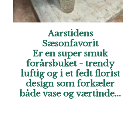
Aarstidens
Sæsonfavorit
Er en super smuk
forårsbuket - trendy
luftig og i et fedt florist
design som forkæler
både vase og værtinde...
Hos Aarstidens Blomster finder du altid en sæsonfavorit,
der kan bestilles til en ekstra skarp pris. Forkæl en du
holder af i denne årstid med en skøn hilsen netop nu. Vi
glæder os til at hjælpe dig. Ring endelig til os, hvis du har
brug for hjælp..