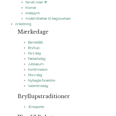
Farvel roser 🌹
Kranse
Kistepynt
Andet tilbehør til begravelsen
Anledning
Mærkedage
Barnedåb
Bryllup
Fars dag
Fødselsdag
Jubilæum
Konfirmation
Mors dag
Nybagte forældre
Valentinsdag
Bryllupstraditioner
Æresporte