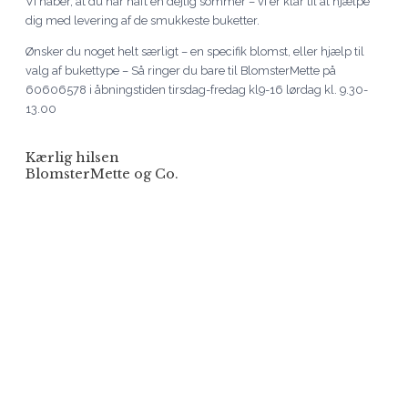
Vi håber, at du har haft en dejlig sommer – vi er klar til at hjælpe
dig med levering af de smukkeste buketter.
Ønsker du noget helt særligt – en specifik blomst, eller hjælp til
valg af bukettype – Så ringer du bare til BlomsterMette på
60606578 i åbningstiden tirsdag-fredag kl9-16 lørdag kl. 9.30-
13.00
Kærlig hilsen
BlomsterMette og Co.