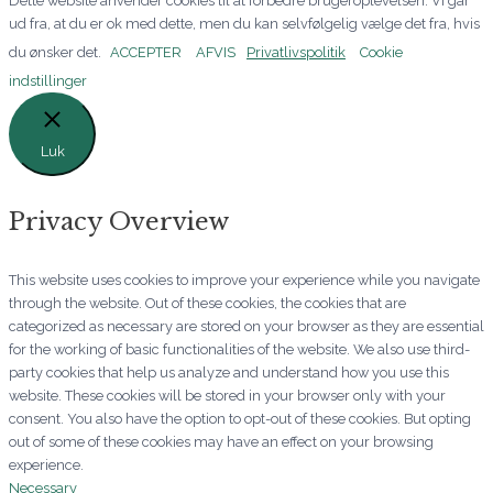
Dette website anvender cookies til at forbedre brugeroplevelsen. Vi går
k
a
n
ud fra, at du er ok med dette, men du kan selvfølgelig vælge det fra, hvis
du ønsker det.
ACCEPTER
AFVIS
Privatlivspolitik
Cookie
-
m
-
indstillinger
f
i
Luk
n
Privacy Overview
This website uses cookies to improve your experience while you navigate
through the website. Out of these cookies, the cookies that are
categorized as necessary are stored on your browser as they are essential
for the working of basic functionalities of the website. We also use third-
party cookies that help us analyze and understand how you use this
website. These cookies will be stored in your browser only with your
consent. You also have the option to opt-out of these cookies. But opting
out of some of these cookies may have an effect on your browsing
experience.
Necessary