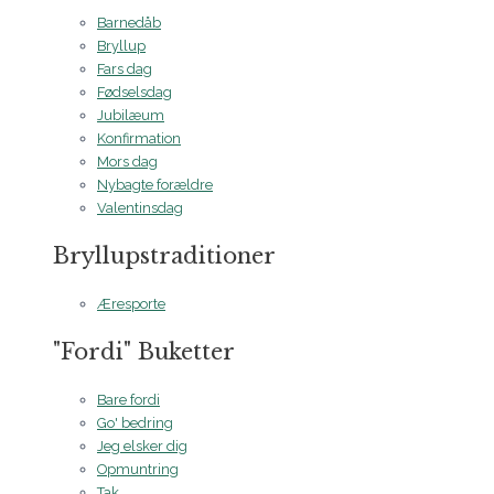
Barnedåb
Bryllup
Fars dag
Fødselsdag
Jubilæum
Konfirmation
Mors dag
Nybagte forældre
Valentinsdag
Bryllupstraditioner
Æresporte
"Fordi" Buketter
Bare fordi
Go' bedring
Jeg elsker dig
Opmuntring
Tak