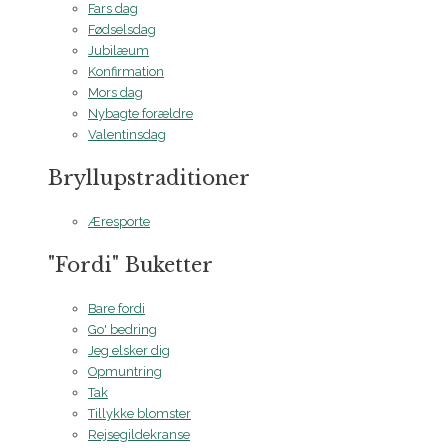
Fars dag
Fødselsdag
Jubilæum
Konfirmation
Mors dag
Nybagte forældre
Valentinsdag
Bryllupstraditioner
Æresporte
"Fordi" Buketter
Bare fordi
Go' bedring
Jeg elsker dig
Opmuntring
Tak
Tillykke blomster
Rejsegildekranse