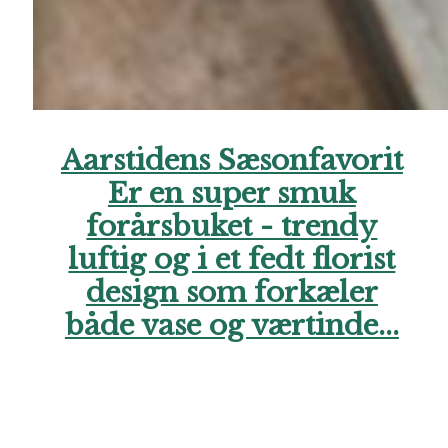
Aarstidens Sæsonfavorit
Er en super smuk
forårsbuket - trendy
luftig og i et fedt florist
design som forkæler
både vase og værtinde...
Hos Aarstidens Blomster finder du altid en sæsonfavorit, der
kan bestilles til en ekstra skarp pris. Forkæl en du holder af i
denne årstid med en skøn hilsen netop nu. Vi glæder os til at
hjælpe dig. Ring endelig til os, hvis du har brug for hjælp..