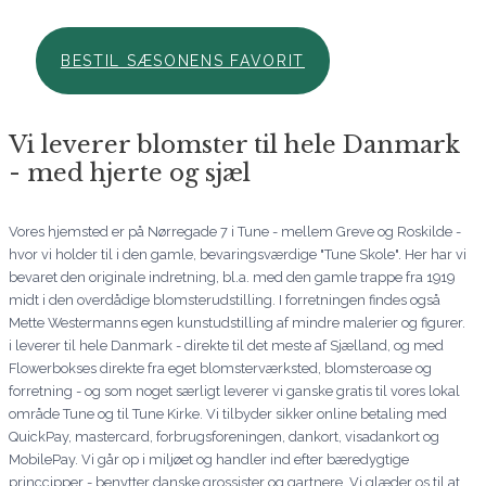
BESTIL SÆSONENS FAVORIT
Vi leverer blomster til hele Danmark
- med hjerte og sjæl
Vores hjemsted er på Nørregade 7 i Tune - mellem Greve og Roskilde -
hvor vi holder til i den gamle, bevaringsværdige "Tune Skole". Her har vi
bevaret den originale indretning, bl.a. med den gamle trappe fra 1919
midt i den overdådige blomsterudstilling. I forretningen findes også
Mette Westermanns egen kunstudstilling af mindre malerier og figurer.
i leverer til hele Danmark - direkte til det meste af Sjælland, og med
Flowerbokses direkte fra eget blomsterværksted, blomsteroase og
forretning - og som noget særligt leverer vi ganske gratis til vores lokal
område Tune og til Tune Kirke. Vi tilbyder sikker online betaling med
QuickPay, mastercard, forbrugsforeningen, dankort, visadankort og
MobilePay. Vi går op i miljøet og handler ind efter bæredygtige
princcipper - benytter danske grossister og gartnere. Vi glæder os til at