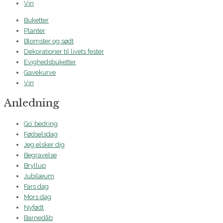
Vin
Buketter
Planter
Blomster og sødt
Dekorationer til livets fester
Evighedsbuketter
Gavekurve
Vin
Anledning
Go’ bedring
Fødselsdag
Jeg elsker dig
Begravelse
Bryllup
Jubilæum
Fars dag
Mors dag
Nyfødt
Barnedåb