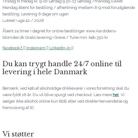
Tirsdag til fredag kl. 9-16 Lørdag 9.30-13 Søndag /mandag lukket
Mandag åbent for bestilling / afhentning imellem 8-9 mod forudgående
bestilling. Levering 6 dage om ugen
Lukket i uge 42 / 2026
Åbent 24 timer i døgnet for online bestillinger www.Aarstidens-
blomster.dk Gratis levering i Greve / Tune min. køb 350 kr.
Facebook-f
Instagram
Linkedin-in
Du kan trygt handle 24/7 online til
levering i hele Danmark
Bemærk, ved køb af alkoholdige drikkevarer i vores forretning skal du
være fyldt 16 år. Du vil blive spurgt ved checkout. Læs mere
her
. Vi
sælger ikke alkohol online kun B2B, eller ved direkte henvendelse og
fremvisning af ID.
Vi støtter