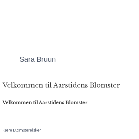
blomsteranretninger,
uanset anledningen.
Priserne er altid meget
overkommelige, og så er
servicen bare helt
fantastisk!"
Sara Bruun
Velkommen til Aarstidens Blomster
Velkommen til Aarstidens Blomster
Kære Blomsterelsker,