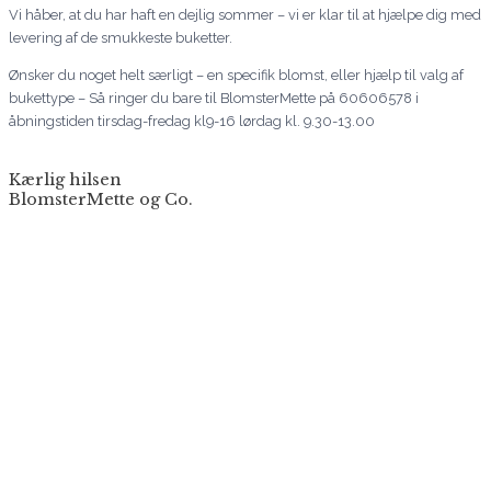
Vi håber, at du har haft en dejlig sommer – vi er klar til at hjælpe dig med
levering af de smukkeste buketter.
Ønsker du noget helt særligt – en specifik blomst, eller hjælp til valg af
bukettype – Så ringer du bare til BlomsterMette på 60606578 i
åbningstiden tirsdag-fredag kl9-16 lørdag kl. 9.30-13.00
Kærlig hilsen
BlomsterMette og Co.