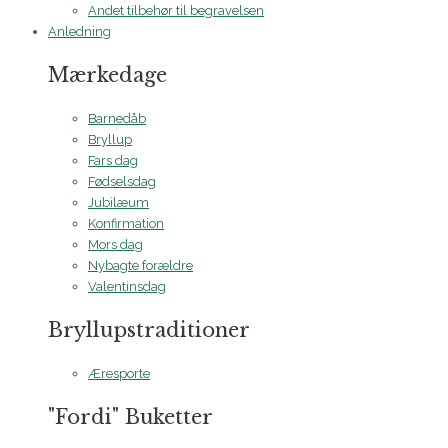
Andet tilbehør til begravelsen
Anledning
Mærkedage
Barnedåb
Bryllup
Fars dag
Fødselsdag
Jubilæum
Konfirmation
Mors dag
Nybagte forældre
Valentinsdag
Bryllupstraditioner
Æresporte
"Fordi" Buketter