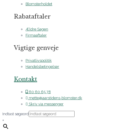
Blomsterholdet
Rabataftaler
Ældre Sagen
Firmaaftaler
Vigtige genveje
Privatlivspolitik
Handelsbetingelser
Kontakt
60 60 65 78
mette@aarstidens-blomster.dk
Skriv via messenger
Indtast søgeord
×