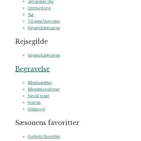
Jeg elsker dig
Opmuntring
Tak
Tillykke blomster
Rejsegildekranse
Rejsegilde
Rejsegildekranse
Begravelse
Bårebuketter
Båredekorationer
Farvel roser
Kranse
Kistepynt
Sæsonens favoritter
Forårets favoritter