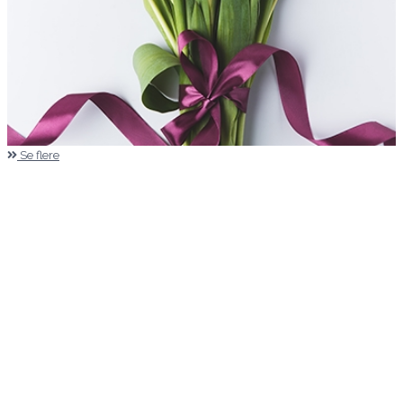
Se flere
Kære Mette/aarstidens blomster
Jeg vil blot sige af hjertet tak for
den
pragtfulde bårebuket I kreerede i fredags
vedrørende min ordre xxx sept 2024 og
for den ekstraordinære service. Det
betyder alverden.
Mange hilsner
Signe
Mette laver Danmarks
flotteste