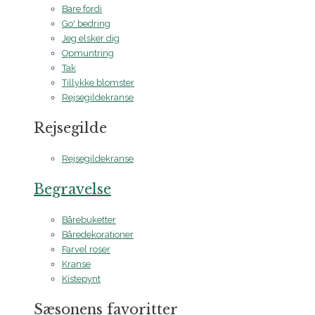
Bare fordi
Go' bedring
Jeg elsker dig
Opmuntring
Tak
Tillykke blomster
Rejsegildekranse
Rejsegilde
Rejsegildekranse
Begravelse
Bårebuketter
Båredekorationer
Farvel roser
Kranse
Kistepynt
Sæsonens favoritter