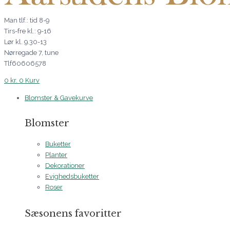
Man tlf.: tid 8-9
Tirs-fre kl.: 9-16
Lør kl. 9.30-13
Nørregade 7, tune
Tlf60606578
0
kr.
0
Kurv
Blomster & Gavekurve
Blomster
Buketter
Planter
Dekorationer
Evighedsbuketter
Roser
Sæsonens favoritter