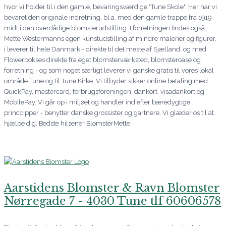
hvor vi holder til i den gamle, bevaringsværdige "Tune Skole". Her har vi
bevaret den originale indretning, bl.a. med den gamle trappe fra 1919
midt i den overdådige blomsterudstilling. I forretningen findes også
Mette Westermanns egen kunstudstilling af mindre malerier og figurer.
i leverer til hele Danmark - direkte til det meste af Sjælland, og med
Flowerbokses direkte fra eget blomsterværksted, blomsteroase og
forretning - og som noget særligt leverer vi ganske gratis til vores lokal
område Tune og til Tune Kirke. Vi tilbyder sikker online betaling med
QuickPay, mastercard, forbrugsforeningen, dankort, visadankort og
MobilePay. Vi går op i miljøet og handler ind efter bæredygtige
princcipper - benytter danske grossister og gartnere. Vi glæder os til at
hjælpe dig. Bedste hilsener BlomsterMette
Aarstidens Blomster & Ravn Blomster
Nørregade 7 - 4030 Tune tlf 60606578