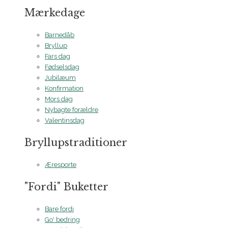
Mærkedage
Barnedåb
Bryllup
Fars dag
Fødselsdag
Jubilæum
Konfirmation
Mors dag
Nybagte forældre
Valentinsdag
Bryllupstraditioner
Æresporte
"Fordi" Buketter
Bare fordi
Go' bedring