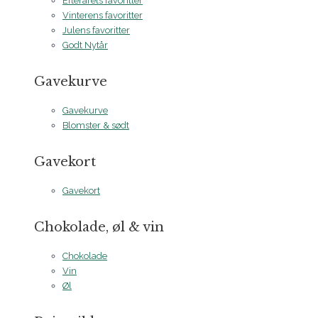
Efterårets favoritter
Vinterens favoritter
Julens favoritter
Godt Nytår
Gavekurve
Gavekurve
Blomster & sødt
Gavekort
Gavekort
Chokolade, øl & vin
Chokolade
Vin
Øl