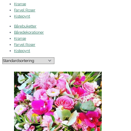
Kranse
Farvel Roser
Kistepynt
Bårebuketter
Båredekorationer
Kranse
Farvel Roser
Kistepynt