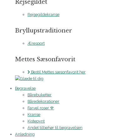
Rejsegildet
Rejsegildekranse
Bryllupstraditioner
Æresport
Mettes Sæsonfavorit
Bestil Mettes sæsonfavorit her
Begravelse
Bårebuketter
Båredekorationer
Farvel roser 🌹
Kranse
Kistepynt
Andet tilbehør til begravelsen
Anledning