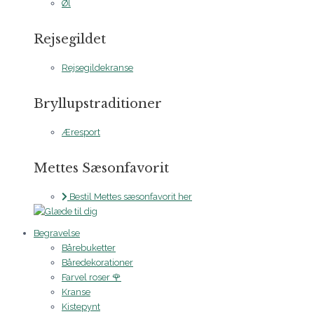
Øl
Rejsegildet
Rejsegildekranse
Bryllupstraditioner
Æresport
Mettes Sæsonfavorit
Bestil Mettes sæsonfavorit her
Begravelse
Bårebuketter
Båredekorationer
Farvel roser 🌹
Kranse
Kistepynt