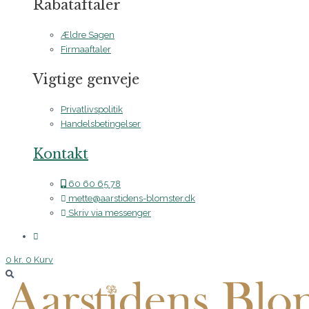
Rabataftaler
Ældre Sagen
Firmaaftaler
Vigtige genveje
Privatlivspolitik
Handelsbetingelser
Kontakt
60 60 65 78
mette@aarstidens-blomster.dk
Skriv via messenger
0
kr.
0
Kurv