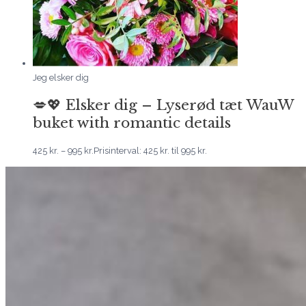
Jeg elsker dig
💋💖 Elsker dig – Lyserød tæt WauW
buket with romantic details
425
kr.
–
995
kr.
Prisinterval: 425 kr. til 995 kr.