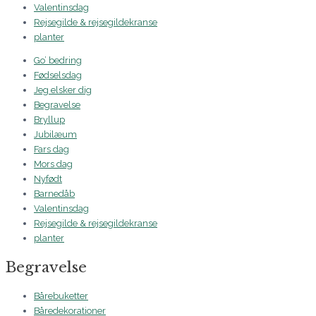
Valentinsdag
Rejsegilde & rejsegildekranse
planter
Go’ bedring
Fødselsdag
Jeg elsker dig
Begravelse
Bryllup
Jubilæum
Fars dag
Mors dag
Nyfødt
Barnedåb
Valentinsdag
Rejsegilde & rejsegildekranse
planter
Begravelse
Bårebuketter
Båredekorationer