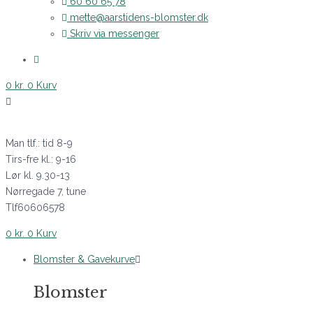
60 60 65 78
mette@aarstidens-blomster.dk
Skriv via messenger
0
kr.
0
Kurv
Man tlf.: tid 8-9
Tirs-fre kl.: 9-16
Lør kl. 9.30-13
Nørregade 7, tune
Tlf60606578
0
kr.
0
Kurv
Blomster & Gavekurve
Blomster