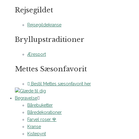
Rejsegildet
Rejsegildekranse
Bryllupstraditioner
Æresport
Mettes Sæsonfavorit
Bestil Mettes sæsonfavorit her
Begravelse
Bårebuketter
Båredekorationer
Farvel roser 🌹
Kranse
Kistepynt