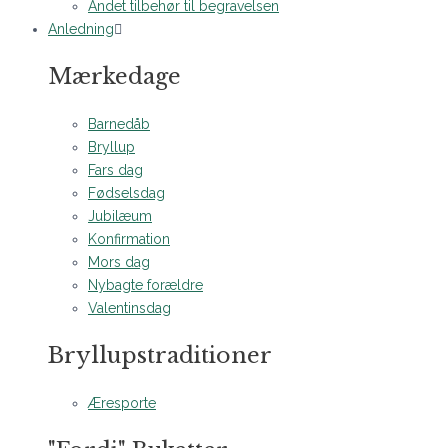
Andet tilbehør til begravelsen
Anledning
Mærkedage
Barnedåb
Bryllup
Fars dag
Fødselsdag
Jubilæum
Konfirmation
Mors dag
Nybagte forældre
Valentinsdag
Bryllupstraditioner
Æresporte