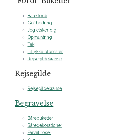
"Fordi" Buketter
Bare fordi
Go' bedring
Jeg elsker dig
Opmuntring
Tak
Tillykke blomster
Rejsegildekranse
Rejsegilde
Rejsegildekranse
Begravelse
Bårebuketter
Båredekorationer
Farvel roser
Kranse