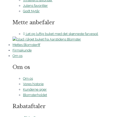
Vinterens favoritter
Julens favoritter
Godt Nytår
Mette anbefaler
Let og luftig buket med det skønneste farvespil
Mettes Blomsterfif
Firmakunde
Om os
Om os
Om os
Vores historie
Kunderne siger
Blomsterholdet
Rabataftaler