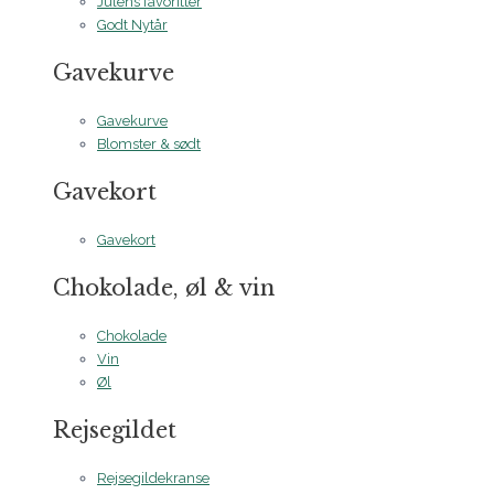
Julens favoritter
Godt Nytår
Gavekurve
Gavekurve
Blomster & sødt
Gavekort
Gavekort
Chokolade, øl & vin
Chokolade
Vin
Øl
Rejsegildet
Rejsegildekranse