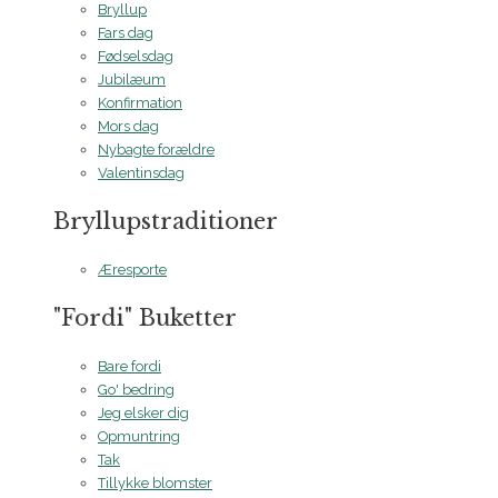
Bryllup
Fars dag
Fødselsdag
Jubilæum
Konfirmation
Mors dag
Nybagte forældre
Valentinsdag
Bryllupstraditioner
Æresporte
"Fordi" Buketter
Bare fordi
Go' bedring
Jeg elsker dig
Opmuntring
Tak
Tillykke blomster