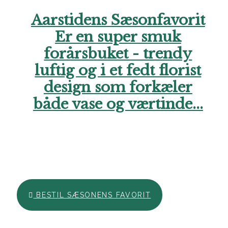
Aarstidens Sæsonfavorit
Er en super smuk
forårsbuket - trendy
luftig og i et fedt florist
design som forkæler
både vase og værtinde...
Hos Aarstidens Blomster finder du altid en sæsonfavorit, der
kan bestilles til en ekstra skarp pris. Forkæl en du holder af i
denne årstid med en skøn hilsen netop nu. Vi glæder os til at
hjælpe dig. Ring endelig til os, hvis du har brug for hjælp..
BESTIL SÆSONENS FAVORIT