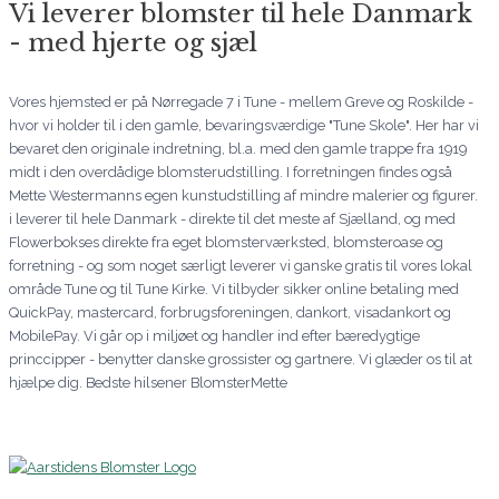
Vi leverer blomster til hele Danmark
- med hjerte og sjæl
Vores hjemsted er på Nørregade 7 i Tune - mellem Greve og Roskilde -
hvor vi holder til i den gamle, bevaringsværdige "Tune Skole". Her har vi
bevaret den originale indretning, bl.a. med den gamle trappe fra 1919
midt i den overdådige blomsterudstilling. I forretningen findes også
Mette Westermanns egen kunstudstilling af mindre malerier og figurer.
i leverer til hele Danmark - direkte til det meste af Sjælland, og med
Flowerbokses direkte fra eget blomsterværksted, blomsteroase og
forretning - og som noget særligt leverer vi ganske gratis til vores lokal
område Tune og til Tune Kirke. Vi tilbyder sikker online betaling med
QuickPay, mastercard, forbrugsforeningen, dankort, visadankort og
MobilePay. Vi går op i miljøet og handler ind efter bæredygtige
princcipper - benytter danske grossister og gartnere. Vi glæder os til at
hjælpe dig. Bedste hilsener BlomsterMette