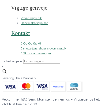
Vigtige genveje
Privatlivspolitik
Handelsbetingelser
Kontakt
60 60 65 78
mette@aarstidens-blomster.dk
Skriv via messenger
Indtast søgeord
×
Levering i hele Danmark
Velkommen til😊 Send blomster igennem os – Vi glæder os helt
vildt til at hjælpe dig :0)