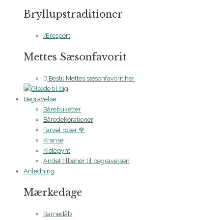
Bryllupstraditioner
Æresport
Mettes Sæsonfavorit
Bestil Mettes sæsonfavorit her
Begravelse
Bårebuketter
Båredekorationer
Farvel roser 🌹
Kranse
Kistepynt
Andet tilbehør til begravelsen
Anledning
Mærkedage
Barnedåb