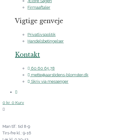
Ældre Sagen
Firmaaftaler
Vigtige genveje
Privatlivspolitik
Handelsbetingelser
Kontakt
60 60 65 78
mette@aarstidens-blomster.dk
Skriv via messenger
0
kr.
0
Kurv
Man tlf.: tid 8-9
Tirs-fre kl.: 9-16
Lør kl. 9.30-13