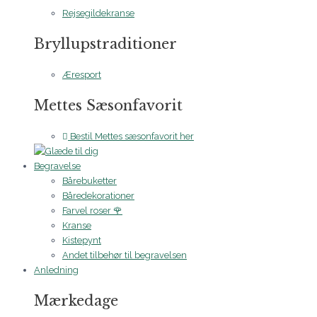
Rejsegildekranse
Bryllupstraditioner
Æresport
Mettes Sæsonfavorit
Bestil Mettes sæsonfavorit her
Begravelse
Bårebuketter
Båredekorationer
Farvel roser 🌹
Kranse
Kistepynt
Andet tilbehør til begravelsen
Anledning
Mærkedage