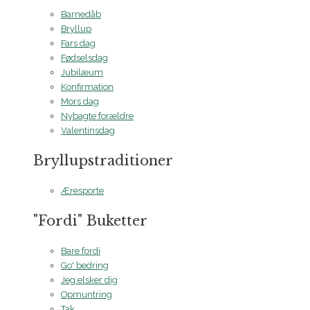
Barnedåb
Bryllup
Fars dag
Fødselsdag
Jubilæum
Konfirmation
Mors dag
Nybagte forældre
Valentinsdag
Bryllupstraditioner
Æresporte
"Fordi" Buketter
Bare fordi
Go' bedring
Jeg elsker dig
Opmuntring
Tak