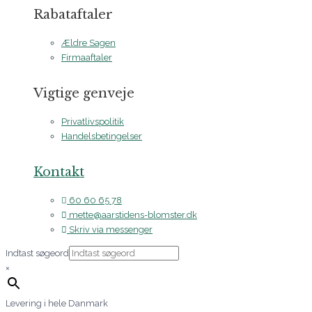
Rabataftaler
Ældre Sagen
Firmaaftaler
Vigtige genveje
Privatlivspolitik
Handelsbetingelser
Kontakt
60 60 65 78
mette@aarstidens-blomster.dk
Skriv via messenger
Indtast søgeord
×
Levering i hele Danmark