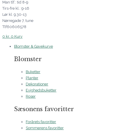
Man tlf.: tid 8-9
Tirs-fre kl.: 9-16
Lør kl. 9.30-13
Nørregade 7, tune
Tlf60606578
0
kr.
0
Kurv
Blomster & Gavekurve
Blomster
Buketter
Planter
Dekorationer
Evighedsbuketter
Roser
Sæsonens favoritter
Forårets favoritter
Sommerens favoritter