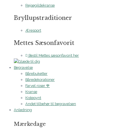
Rejsegildekranse
Bryllupstraditioner
Æresport
Mettes Sæsonfavorit
Bestil Mettes sæsonfavorit her
Begravelse
Bårebuketter
Båredekorationer
Farvel roser 🌹
Kranse
Kistepynt
Andet tilbehør til begravelsen
Anledning
Mærkedage