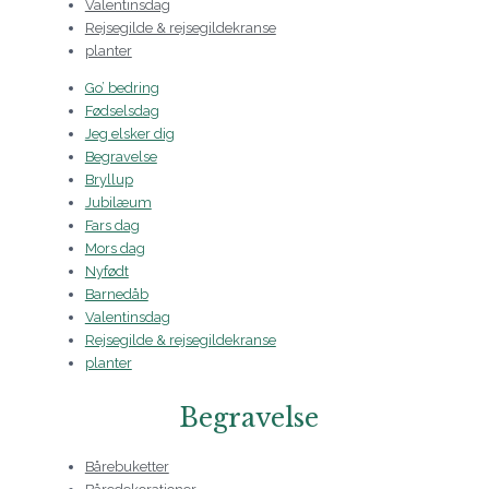
Valentinsdag
Rejsegilde & rejsegildekranse
planter
Go’ bedring
Fødselsdag
Jeg elsker dig
Begravelse
Bryllup
Jubilæum
Fars dag
Mors dag
Nyfødt
Barnedåb
Valentinsdag
Rejsegilde & rejsegildekranse
planter
Begravelse
Bårebuketter