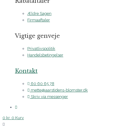
Rabataftaler
Ældre Sagen
Firmaaftaler
Vigtige genveje
Privatlivspolitik
Handelsbetingelser
Kontakt
60 60 65 78
mette@aarstidens-blomster.dk
Skriv via messenger
0
kr.
0
Kurv