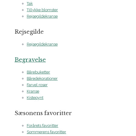
Tak
Tillykke blomster
Rejsegildekranse
Rejsegilde
Rejsegildekranse
Begravelse
Bårebuketter
Båredekorationer
Farvel roser
Kranse
Kistepynt
Sæsonens favoritter
Forårets favoritter
Sommerens favoritter