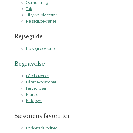
Opmuntring
Tak
Tillykke blomster
Rejsegildekranse
Rejsegilde
Rejsegildekranse
Begravelse
Bårebuketter
Båredekorationer
Farvel roser
Kranse
Kistepynt
Sæsonens favoritter
Forårets favoritter