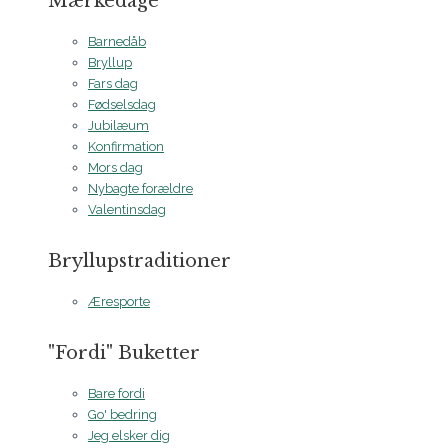
Mærkedage
Barnedåb
Bryllup
Fars dag
Fødselsdag
Jubilæum
Konfirmation
Mors dag
Nybagte forældre
Valentinsdag
Bryllupstraditioner
Æresporte
"Fordi" Buketter
Bare fordi
Go' bedring
Jeg elsker dig