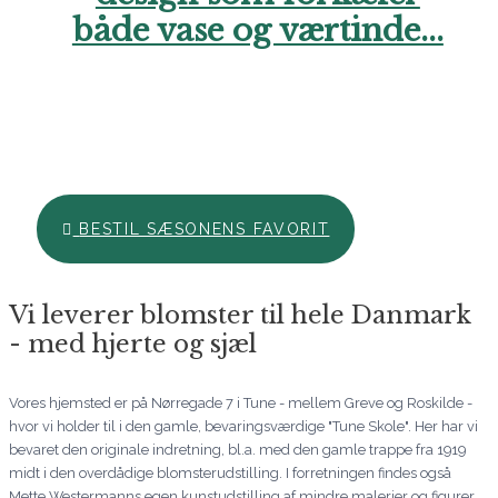
både vase og værtinde...
Hos Aarstidens Blomster finder du altid en sæsonfavorit, der
kan bestilles til en ekstra skarp pris. Forkæl en du holder af i
denne årstid med en skøn hilsen netop nu. Vi glæder os til at
hjælpe dig. Ring endelig til os, hvis du har brug for hjælp..
BESTIL SÆSONENS FAVORIT
Vi leverer blomster til hele Danmark
- med hjerte og sjæl
Vores hjemsted er på Nørregade 7 i Tune - mellem Greve og Roskilde -
hvor vi holder til i den gamle, bevaringsværdige "Tune Skole". Her har vi
bevaret den originale indretning, bl.a. med den gamle trappe fra 1919
midt i den overdådige blomsterudstilling. I forretningen findes også
Mette Westermanns egen kunstudstilling af mindre malerier og figurer.