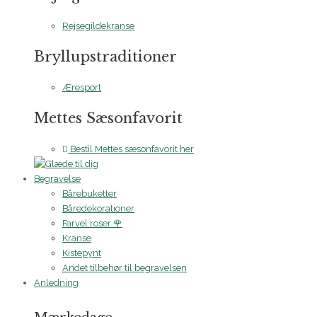
Rejsegildekranse
Bryllupstraditioner
Æresport
Mettes Sæsonfavorit
Bestil Mettes sæsonfavorit her
Begravelse
Bårebuketter
Båredekorationer
Farvel roser 🌹
Kranse
Kistepynt
Andet tilbehør til begravelsen
Anledning