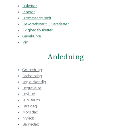
Buketter
Planter
Blomster og sødt
Dekorationer til livets fester
Evighedsbuketter
Gavekurve
Vin
Anledning
Go’ bedring
Fødselsdag
Jeg elsker dig
Begravelse
Bryllup
Jubilæum
Fars dag
Mors dag
Nyfødt
Barnedåb