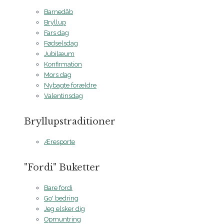
Barnedåb
Bryllup
Fars dag
Fødselsdag
Jubilæum
Konfirmation
Mors dag
Nybagte forældre
Valentinsdag
Bryllupstraditioner
Æresporte
"Fordi" Buketter
Bare fordi
Go' bedring
Jeg elsker dig
Opmuntring