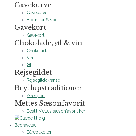
Gavekurve
Gavekurve
Blomster & sødt
Gavekort
Gavekort
Chokolade, øl & vin
Chokolade
Vin
Øl
Rejsegildet
Rejsegildekranse
Bryllupstraditioner
Æresport
Mettes Sæsonfavorit
Bestil Mettes sæsonfavorit her
Begravelse
Bårebuketter