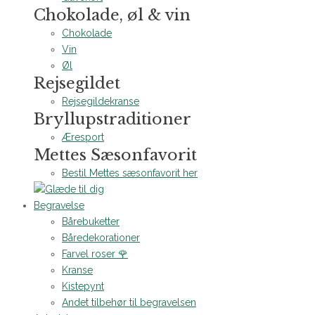
Chokolade, øl & vin
Chokolade
Vin
Øl
Rejsegildet
Rejsegildekranse
Bryllupstraditioner
Æresport
Mettes Sæsonfavorit
Bestil Mettes sæsonfavorit her
Begravelse
Bårebuketter
Båredekorationer
Farvel roser 🌹
Kranse
Kistepynt
Andet tilbehør til begravelsen