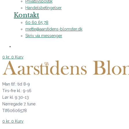
Privatlivspolitik
Handelsbetingelser
Kontakt
60 60 65 78
mette@aarstidens-blomster.dk
Skriv via messenger
0
kr.
0
Kurv
Man tlf.: tid 8-9
Tirs-fre kl.: 9-16
Lør kl. 9.30-13
Nørregade 7, tune
Tlf60606578
0
kr.
0
Kurv