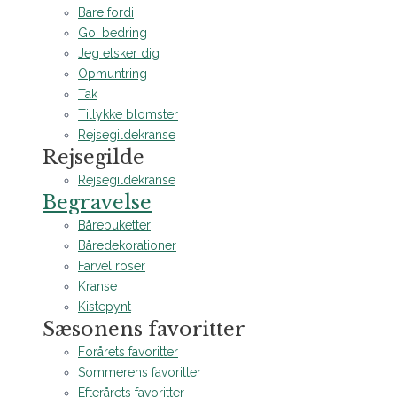
Bare fordi
Go' bedring
Jeg elsker dig
Opmuntring
Tak
Tillykke blomster
Rejsegildekranse
Rejsegilde
Rejsegildekranse
Begravelse
Bårebuketter
Båredekorationer
Farvel roser
Kranse
Kistepynt
Sæsonens favoritter
Forårets favoritter
Sommerens favoritter
Efterårets favoritter