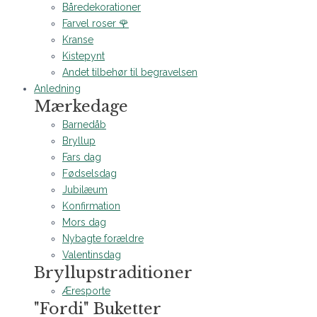
Båredekorationer
Farvel roser 🌹
Kranse
Kistepynt
Andet tilbehør til begravelsen
Anledning
Mærkedage
Barnedåb
Bryllup
Fars dag
Fødselsdag
Jubilæum
Konfirmation
Mors dag
Nybagte forældre
Valentinsdag
Bryllupstraditioner
Æresporte
"Fordi" Buketter