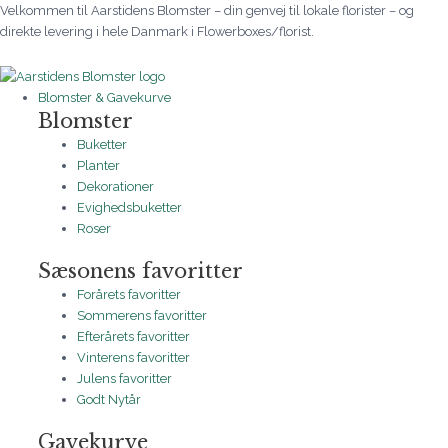
Gå
Julens
Prisinterval:
Prisinterval:
Prisinterval:
Prisinterval:
Prisinterval:
Prisinterval:
Prisinterval:
Velkommen til Aarstidens Blomster – din genvej til lokale florister – og
til
farve
285 kr.
335 kr.
345 kr.
300 kr.
300 kr.
215 kr.
350 kr.
direkte levering i hele Danmark i Flowerboxes/florist.
indholdet
er
til
til
til
til
til
til
til
rød
565 kr.
665 kr.
2.500 kr.
800 kr.
800 kr.
500 kr.
650 kr.
antal
Blomster & Gavekurve
Blomster
Buketter
Planter
Dekorationer
Evighedsbuketter
Roser
Sæsonens favoritter
Forårets favoritter
Sommerens favoritter
Efterårets favoritter
Vinterens favoritter
Julens favoritter
Godt Nytår
Gavekurve