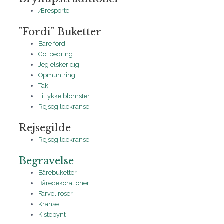
Æresporte
"Fordi" Buketter
Bare fordi
Go' bedring
Jeg elsker dig
Opmuntring
Tak
Tillykke blomster
Rejsegildekranse
Rejsegilde
Rejsegildekranse
Begravelse
Bårebuketter
Båredekorationer
Farvel roser
Kranse
Kistepynt