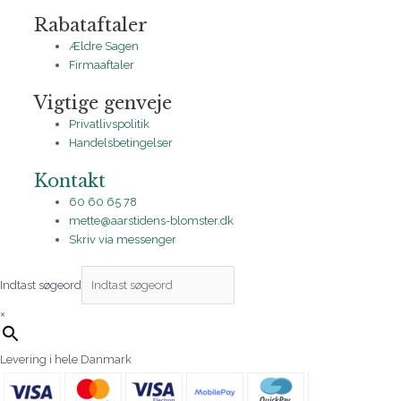
Rabataftaler
Ældre Sagen
Firmaaftaler
Vigtige genveje
Privatlivspolitik
Handelsbetingelser
Kontakt
60 60 65 78
mette@aarstidens-blomster.dk
Skriv via messenger
Indtast søgeord
×
Levering i hele Danmark