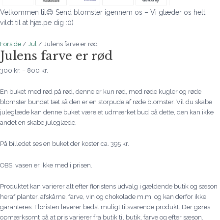
Velkommen til😊 Send blomster igennem os – Vi glæder os helt
vildt til at hjælpe dig :0)
Forside
/
Jul
/ Julens farve er rød
Julens farve er rød
300
kr.
–
800
kr.
En buket med rød på rød, denne er kun rød, med røde kugler og røde
blomster bundet tæt så den er en storpude af røde blomster. Vil du skabe
juleglæde kan denne buket være et udmærket bud på dette, den kan ikke
andet en skabe juleglæde.
På billedet ses en buket der koster ca. 395 kr.
OBS! vasen er ikke med i prisen.
Produktet kan varierer alt efter floristens udvalg i gældende butik og sæson
heraf planter, afskårne, farve, vin og chokolade m.m. og kan derfor ikke
garanteres. Floristen leverer bedst muligt tilsvarende produkt. Der gøres
opmærksomt på at pris varierer fra butik til butik, farve og efter sæson.