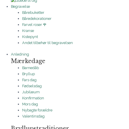
Begravelse
Bårebuketter
Båredekorationer
Farvel roser 🌹
Kranse
Kistepynt
Andet tilbehør til begravelsen
Anledning
Mærkedage
Barnedåb
Bryllup
Fars dag
Fødselsdag
Jubilæum
Konfirmation
Mors dag
Nybagte forældre
Valentinsdag
Bryllupstraditioner