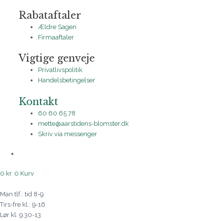
Rabataftaler
Ældre Sagen
Firmaaftaler
Vigtige genveje
Privatlivspolitik
Handelsbetingelser
Kontakt
60 60 65 78
mette@aarstidens-blomster.dk
Skriv via messenger
0
kr.
0
Kurv
Man tlf.: tid 8-9
Tirs-fre kl.: 9-16
Lør kl. 9.30-13