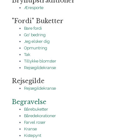
Bryllupstraditioner
Æresporte
"Fordi" Buketter
Bare fordi
Go' bedring
Jeg elsker dig
Opmuntring
Tak
Tillykke blomster
Rejsegildekranse
Rejsegilde
Rejsegildekranse
Begravelse
Bårebuketter
Båredekorationer
Farvel roser
Kranse
Kistepynt