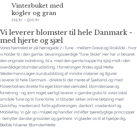
Vinterbuket med
kogler og gran
215
kr.
–
500
kr.
Vi leverer blomster til hele Danmark -
med hjerte og sjæl
Vores hjemsted er på Nørregade 7 i Tune - mellem Greve og Roskilde - hvor
vi holder til i den gamle, bevaringsværdige "Tune Skole". Her har vi bevaret
den originale indretning, bl.a. med den gamle trappe fra 1919 midt i den
overdådige blomsterudstilling. I forretningen findes også Mette
Westermanns egen kunstudstilling af mindre malerier og figurer.
i leverer til hele Danmark - direkte til det meste af Sjælland, og med
Flowerbokses direkte fra eget blomsterværksted, blomsteroase og
forretning - og som noget særligt leverer vi ganske gratis til vores lokal
område Tune og til Tune Kirke. Vi tilbyder sikker online betaling med
QuickPay, mastercard, forbrugsforeningen, dankort, visadankort og
MobilePay. Vi går op i miljøet og handler ind efter bæredygtige princcipper
- benytter danske grossister og gartnere. Vi glæder os til at hjælpe dig.
Bedste hilsener BlomsterMette