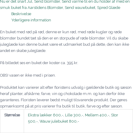
Nu er det snart Jul
,
Send blomster
,
Send varme til en du holder af med en
smuk buket fra Aarstidens Blomster
,
Send wauwbuket
,
Spred Glæde
Beskrivelse
Yderligere information
En buket med rød på rød, denne er kun rød, med røde kugler og røde
blomster bundet tæt så den er en storpude af røde blomster. Vil du skabe
juleglæde kan denne buket være et udmærket bud på dette, den kan ikke
andet en skabe juleglæde.
På billedet ses en buket der koster ca. 395 kr.
OBS! vasen er ikke med i prisen.
Produktet kan varierer alt efter floristens udvalg i gældende butik og sæson
heraf planter, afskårne, farve, vin og chokolade m.m. og kan derfor ikke
garanteres. Floristen leverer bedst muligt tilsvarende produkt. Der gøres
opmærksomt på at pris varierer fra butik til butik, farve og efter sæson.
Størrelse
Ekstra lækker 600,-
,
Lille 300,-
,
Mellem 400,-
,
Stor
500,-
,
Wauw julebuket 800,-