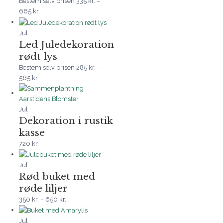
Bestem selv prisen
335
kr.
–
665
kr.
Jul
Led Juledekoration
rødt lys
Bestem selv prisen
285
kr.
–
565
kr.
Jul
Dekoration i rustik
kasse
720
kr.
Jul
Rød buket med
røde liljer
350
kr.
–
650
kr.
Jul