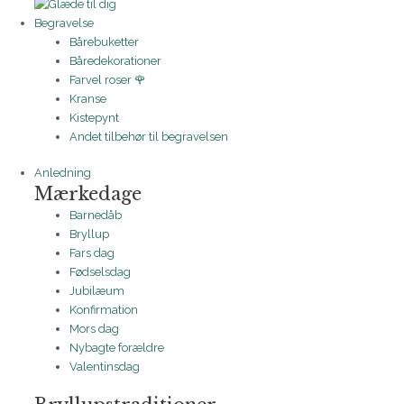
Begravelse
Bårebuketter
Båredekorationer
Farvel roser 🌹
Kranse
Kistepynt
Andet tilbehør til begravelsen
Anledning
Mærkedage
Barnedåb
Bryllup
Fars dag
Fødselsdag
Jubilæum
Konfirmation
Mors dag
Nybagte forældre
Valentinsdag