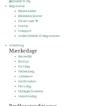
Begravelse
Bårebuketter
Båredekorationer
Farvel roser 🌹
Kranse
Kistepynt
Andet tilbehør til begravelsen
Anledning
Mærkedage
Barnedåb
Bryllup
Fars dag
Fødselsdag
Jubilæum
Konfirmation
Mors dag
Nybagte forældre
Valentinsdag