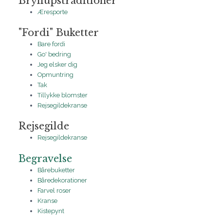
Bryllupstraditioner
Æresporte
"Fordi" Buketter
Bare fordi
Go' bedring
Jeg elsker dig
Opmuntring
Tak
Tillykke blomster
Rejsegildekranse
Rejsegilde
Rejsegildekranse
Begravelse
Bårebuketter
Båredekorationer
Farvel roser
Kranse
Kistepynt