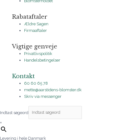
Blomsterholdet
Rabataftaler
Ældre Sagen
Firmaaftaler
Vigtige genveje
Privatlivspolitik
Handelsbetingelser
Kontakt
60 60 65 78
mette@aarstidens-blomster.dk
Skriv via messenger
Indtast søgeord
×
Levering i hele Danmark