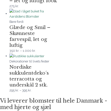
– let og luftigt look
275
kr.
Bare fordi
Glæde og Smil –
Skønneste
farvespil, let og
luftig
350
kr.
–
1.000
kr.
Dekorationer til livets fester
Nordiske
sukkulentdeko´s
terracotta og
underskål 2 stk.
295
kr.
–
395
kr.
Vi leverer blomster til hele Danmark -
med hjerte og sjæl