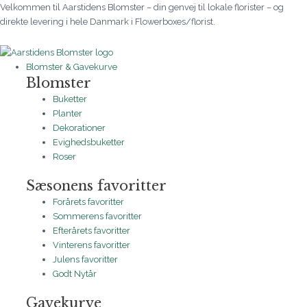
Gå
Sød
Prisinterval:
Prisinterval:
Prisinterval:
Prisinterval:
Prisinterval:
Prisinterval:
Velkommen til Aarstidens Blomster – din genvej til lokale florister – og
til
dekoration
310 kr.
310 kr.
295 kr.
295 kr.
175 kr.
350 kr.
direkte levering i hele Danmark i Flowerboxes/florist.
indholdet
i
til
til
til
til
til
til
lyse
495 kr.
495 kr.
795 kr.
395 kr.
645 kr.
1.000 kr.
farver,
Blomster & Gavekurve
lyserød,
Blomster
hvid
Buketter
og
Planter
blå
Dekorationer
antal
Evighedsbuketter
Roser
Sæsonens favoritter
Forårets favoritter
Sommerens favoritter
Efterårets favoritter
Vinterens favoritter
Julens favoritter
Godt Nytår
Gavekurve