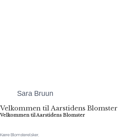
alverden.
Mange hilsner
Signe
Mette laver Danmarks
flotteste
blomsteranretninger, uanset
anledningen. Priserne er
altid meget overkommelige,
og så er servicen bare helt
fantastisk!"
Sara Bruun
Velkommen til Aarstidens Blomster
Velkommen til Aarstidens Blomster
Kære Blomsterelsker,