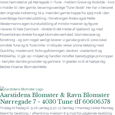
Vores hjemsted er på Nørregade 7 i Tune - mellem Greve og Roskilde - hvor
vi holder til i den gamle, bevaringsværdige "Tune Skole". Her har vi bevaret
den originale indretning, bl.a. med den gamle trappe fra 1919 midt i den
overdådige blomsterudstilling. I forretningen findes også Mette
Westermanns egen kunstudstilling af mindre malerier og figurer.
i leverer til hele Danmark - direkte til det meste af Sjælland, og med
Flowerbokses direkte fra eget blomsterværksted, blomsteroase og
forretning - og som noget særligt leverer vi ganske gratis til vores lokal
område Tune og til Tune Kirke. Vi tilbyder sikker online betaling med
QuickPay, mastercard, forbrugsforeningen, dankort, visadankort og
MobilePay. Vi går op i miljøet og handler ind efter bæredygtige princcipper
- benytter danske grossister og gartnere. Vi glæder os til at hjælpe dig.
Bedste hilsener BlomsterMette
Aarstidens Blomster & Ravn Blomster
Nørregade 7 - 4030 Tune tlf 60606578
Tirsdag til fredag kl. 9-16 Lørdag 9.30-13 Søndag /mandag lukket Mandag
åbent for bestilling / afhentning imellem 8-9 mod forudgående bestilling.