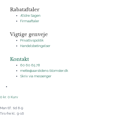
Rabataftaler
Ældre Sagen
Firmaaftaler
Vigtige genveje
Privatlivspolitik
Handelsbetingelser
Kontakt
60 60 65 78
mette@aarstidens-blomster.dk
Skriv via messenger
0
kr.
0
Kurv
Man tlf.: tid 8-9
Tirs-fre kl.: 9-16