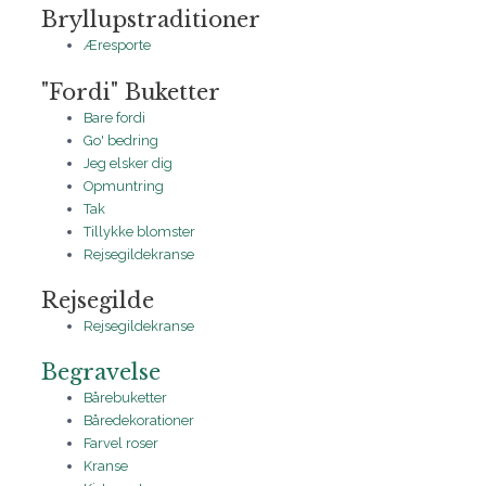
Bryllupstraditioner
Æresporte
"Fordi" Buketter
Bare fordi
Go' bedring
Jeg elsker dig
Opmuntring
Tak
Tillykke blomster
Rejsegildekranse
Rejsegilde
Rejsegildekranse
Begravelse
Bårebuketter
Båredekorationer
Farvel roser
Kranse