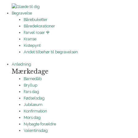
Begravelse
Bårebuketter
Båredekorationer
Farvel roser 🌹
Kranse
Kistepynt
Andet tilbehør til begravelsen
Anledning
Mærkedage
Barnedåb
Bryllup
Fars dag
Fødselsdag
Jubilæum
Konfirmation
Mors dag
Nybagte forældre
Valentinsdag