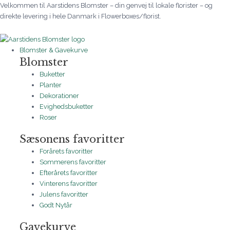
Gå
Hortensia
Prisinterval:
Prisinterval:
Prisinterval:
Prisinterval:
Prisinterval:
Prisinterval:
Velkommen til Aarstidens Blomster – din genvej til lokale florister – og
til
kærlighed
300 kr.
250 kr.
350 kr.
350 kr.
265 kr.
350 kr.
direkte levering i hele Danmark i Flowerboxes/florist.
indholdet
fra
til
til
til
til
til
til
Aarstidens
2.500 kr.
1.000 kr.
700 kr.
700 kr.
999 kr.
1.000 kr.
Blomster
Blomster & Gavekurve
antal
Blomster
Buketter
Planter
Dekorationer
Evighedsbuketter
Roser
Sæsonens favoritter
Forårets favoritter
Sommerens favoritter
Efterårets favoritter
Vinterens favoritter
Julens favoritter
Godt Nytår
Gavekurve