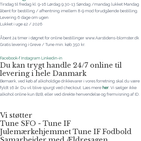
Tirsdag til fredag kl. 9-16 Lørdag 9.30-13 Søndag /mandag lukket Mandag
åbent for bestilling / afhentning imellem 8-9 mod forudgående bestilling.
Levering 6 dage om ugen
Lukket i uge 42 / 2026
Åbent 24 timer i døgnet for online bestillinger www.Aarstidens-blomster.dk
Gratis levering i Greve / Tune min. køb 350 kr.
Facebook-f
Instagram
Linkedin-in
Du kan trygt handle 24/7 online til
levering i hele Danmark
Bemærk, ved køb af alkoholdige drikkevarer i vores forretning skal du være
fyldt 16 år. Du vil blive spurgt ved checkout. Læs mere
her
. Vi sælger ikke
alkohol online kun B2B, eller ved direkte henvendelse og fremvisning af ID.
Vi støtter
Tune SFO - Tune IF
Julemærkehjemmet Tune IF Fodbold
Samarbejder med Ældresagen