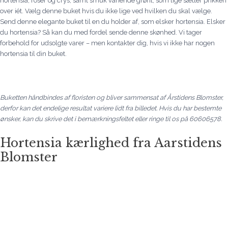
hortensia, roser og crys, samt smuk variende grønt, som lige sætter prikken
over iét. Vælg denne buket hvis du ikke lige ved hvilken du skal vælge.
Send denne elegante buket til en du holder af, som elsker hortensia. Elsker
du hortensia? Så kan du med fordel sende denne skønhed. Vi tager
forbehold for udsolgte varer – men kontakter dig, hvis vi ikke har nogen
hortensia til din buket.
Buketten håndbindes af floristen og bliver sammensat af Årstidens Blomster,
derfor kan det endelige resultat variere lidt fra billedet. Hvis du har bestemte
ønsker, kan du skrive det i bemærkningsfeltet eller ringe til os på 60606578.
Hortensia kærlighed fra Aarstidens
Blomster