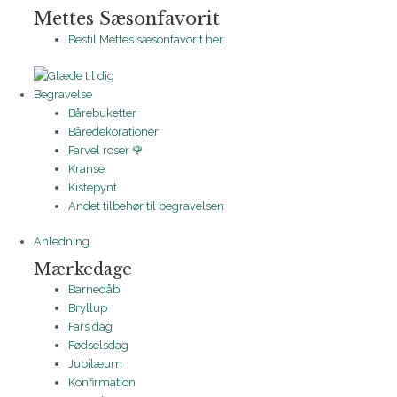
Mettes Sæsonfavorit
Bestil Mettes sæsonfavorit her
Begravelse
Bårebuketter
Båredekorationer
Farvel roser 🌹
Kranse
Kistepynt
Andet tilbehør til begravelsen
Anledning
Mærkedage
Barnedåb
Bryllup
Fars dag
Fødselsdag
Jubilæum
Konfirmation