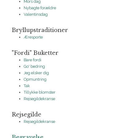
Mors dag
Nybagte forældre
Valentinsdag
Bryllupstraditioner
Æresporte
"Fordi" Buketter
Bare fordi
Go' bedring
Jeg elsker dig
Opmuntring
Tak
Tillykke blomster
Rejsegildekranse
Rejsegilde
Rejsegildekranse
Begravelse