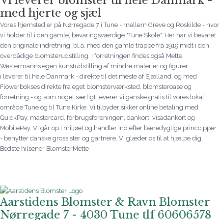
Vi leverer blomster til hele Danmark -
med hjerte og sjæl
Vores hjemsted er på Nørregade 7 i Tune - mellem Greve og Roskilde - hvor
vi holder til i den gamle, bevaringsværdige "Tune Skole". Her har vi bevaret
den originale indretning, bl.a. med den gamle trappe fra 1919 midt i den
overdådige blomsterudstilling. I forretningen findes også Mette
Westermanns egen kunstudstilling af mindre malerier og figurer.
i leverer til hele Danmark - direkte til det meste af Sjælland, og med
Flowerbokses direkte fra eget blomsterværksted, blomsteroase og
forretning - og som noget særligt leverer vi ganske gratis til vores lokal
område Tune og til Tune Kirke. Vi tilbyder sikker online betaling med
QuickPay, mastercard, forbrugsforeningen, dankort, visadankort og
MobilePay. Vi går op i miljøet og handler ind efter bæredygtige princcipper
- benytter danske grossister og gartnere. Vi glæder os til at hjælpe dig.
Bedste hilsener BlomsterMette
Aarstidens Blomster & Ravn Blomster
Nørregade 7 - 4030 Tune tlf 60606578