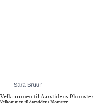
den ekstraordinære service. Det betyder
alverden.
Mange hilsner
Signe
Mette laver Danmarks
flotteste
blomsteranretninger, uanset
anledningen. Priserne er
altid meget overkommelige,
og så er servicen bare helt
fantastisk!"
Sara Bruun
Velkommen til Aarstidens Blomster
Velkommen til Aarstidens Blomster