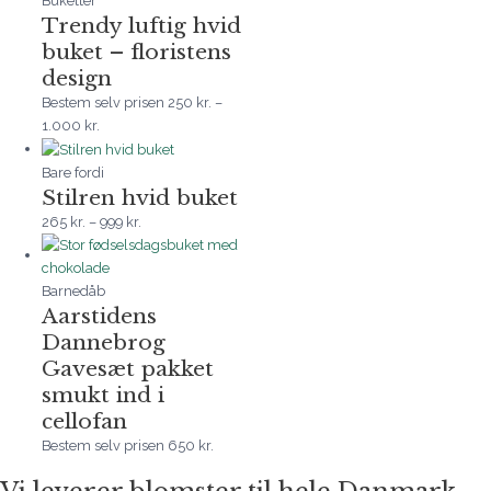
Buketter
Trendy luftig hvid
buket – floristens
design
Bestem selv prisen
250
kr.
–
1.000
kr.
Bare fordi
Stilren hvid buket
265
kr.
–
999
kr.
Barnedåb
Aarstidens
Dannebrog
Gavesæt pakket
smukt ind i
cellofan
Bestem selv prisen
650
kr.