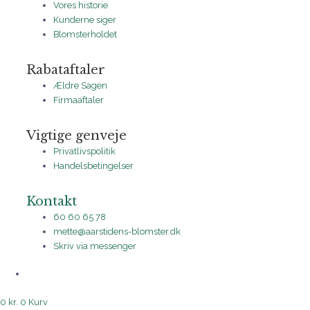
Vores historie
Kunderne siger
Blomsterholdet
Rabataftaler
Ældre Sagen
Firmaaftaler
Vigtige genveje
Privatlivspolitik
Handelsbetingelser
Kontakt
60 60 65 78
mette@aarstidens-blomster.dk
Skriv via messenger
0
kr.
0
Kurv