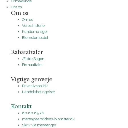
Firmakunde
Om os
Om os
Om os
Vores historie
Kunderne siger
Blomsterholdet
Rabataftaler
Ældre Sagen
Firmaaftaler
Vigtige genveje
Privatlivspolitik
Handelsbetingelser
Kontakt
60 60 65 78
mette@aarstidens-blomster.dk
Skriv via messenger