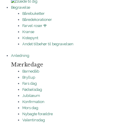
Begravelse
Bårebuketter
Båredekorationer
Farvel roser 🌹
Kranse
Kistepynt
Andet tilbehør til begravelsen
Anledning
Mærkedage
Barnedåb
Bryllup
Fars dag
Fødselsdag
Jubilæum
Konfirmation
Mors dag
Nybagte forældre
Valentinsdag