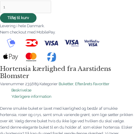
Tilføj til kurv
Levering i hele Danmark.
Nem checkout med MobilePay.
Hortensia kærlighed fra Aarstidens
Blomster
Varenummer
235689
Kategorier
Buketter
,
Efterårets Favoritter
Beskrivelse
Yderligere information
Denne smukke buket er lavet med kærlighed og består af smukke
hortensia, roser og crys, samt smuk variende grønt, som lige sætter prikken
over iét. Vælg denne buket hvis du ikke lige ved hvilken du skal vælge.
Send denne elegante buket til en du holder af, som elsker hortensia. Elsker
du hortensia? Så kan du med fordel sende denne skønhed. Vi tager