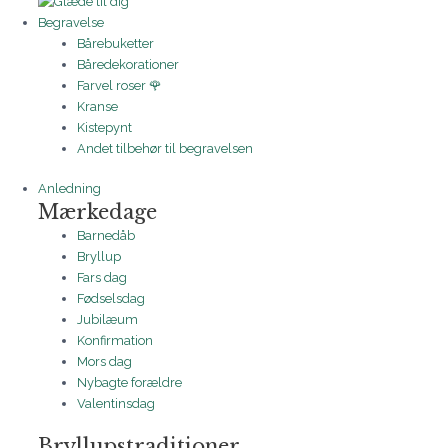
Begravelse
Bårebuketter
Båredekorationer
Farvel roser 🌹
Kranse
Kistepynt
Andet tilbehør til begravelsen
Anledning
Mærkedage
Barnedåb
Bryllup
Fars dag
Fødselsdag
Jubilæum
Konfirmation
Mors dag
Nybagte forældre
Valentinsdag
Bryllupstraditioner