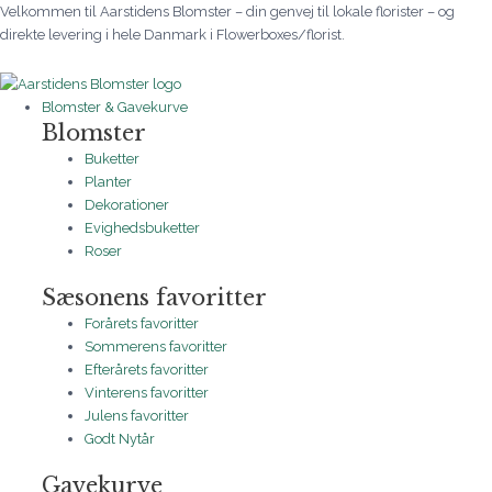
Gå
Brudebuket
Prisinterval:
Prisinterval:
Prisinterval:
Velkommen til Aarstidens Blomster – din genvej til lokale florister – og
til
-
500 kr.
700 kr.
245 kr.
direkte levering i hele Danmark i Flowerboxes/florist.
indholdet
Årstidens
til
til
til
design
1.500 kr.
2.000 kr.
545 kr.
med
Blomster & Gavekurve
dine
Blomster
yndlingsblomster
Buketter
antal
Planter
Dekorationer
Evighedsbuketter
Roser
Sæsonens favoritter
Forårets favoritter
Sommerens favoritter
Efterårets favoritter
Vinterens favoritter
Julens favoritter
Godt Nytår
Gavekurve