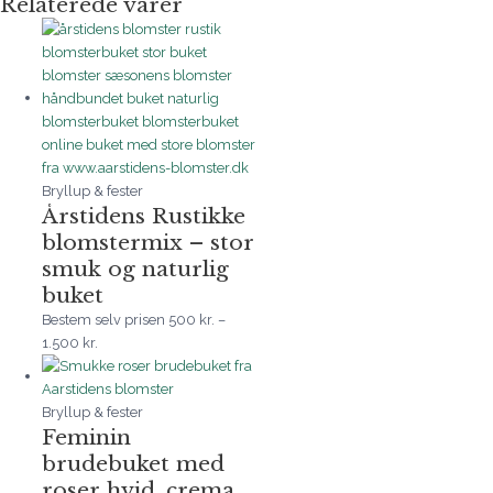
Relaterede varer
Bryllup & fester
Årstidens Rustikke
blomstermix – stor
smuk og naturlig
buket
Bestem selv prisen
500
kr.
–
1.500
kr.
Bryllup & fester
Feminin
brudebuket med
roser hvid, crema,