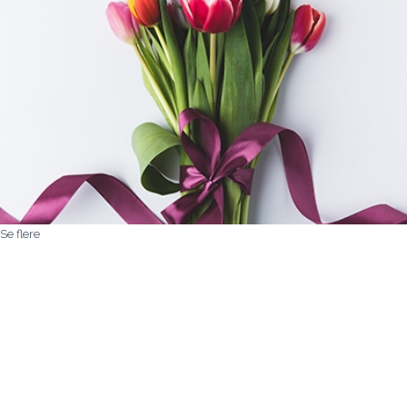
Se flere
Kære Mette/aarstidens blomster
Jeg vil blot sige af hjertet tak for
den
pragtfulde bårebuket I kreerede i fredags
vedrørende min ordre xxx sept 2024 og for
den ekstraordinære service. Det betyder
alverden.
Mange hilsner
Signe