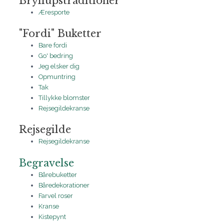
Bryllupstraditioner
Æresporte
"Fordi" Buketter
Bare fordi
Go' bedring
Jeg elsker dig
Opmuntring
Tak
Tillykke blomster
Rejsegildekranse
Rejsegilde
Rejsegildekranse
Begravelse
Bårebuketter
Båredekorationer
Farvel roser
Kranse
Kistepynt