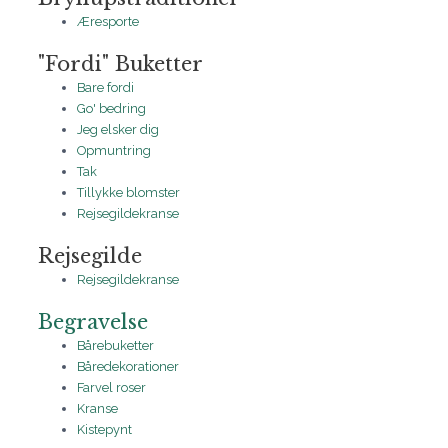
Æresporte
"Fordi" Buketter
Bare fordi
Go' bedring
Jeg elsker dig
Opmuntring
Tak
Tillykke blomster
Rejsegildekranse
Rejsegilde
Rejsegildekranse
Begravelse
Bårebuketter
Båredekorationer
Farvel roser
Kranse
Kistepynt