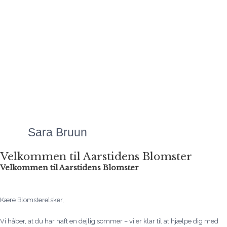
Mette laver Danmarks
flotteste
blomsteranretninger, uanset
anledningen. Priserne er
altid meget overkommelige,
og så er servicen bare helt
fantastisk!"
Sara Bruun
Velkommen til Aarstidens Blomster
Velkommen til Aarstidens Blomster
Kære Blomsterelsker,
Vi håber, at du har haft en dejlig sommer – vi er klar til at hjælpe dig med