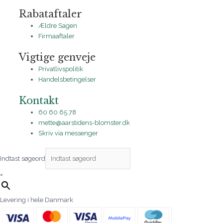
Rabataftaler
Ældre Sagen
Firmaaftaler
Vigtige genveje
Privatlivspolitik
Handelsbetingelser
Kontakt
60 60 65 78
mette@aarstidens-blomster.dk
Skriv via messenger
Indtast søgeord
×
Levering i hele Danmark