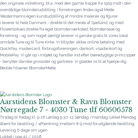
den originale indretning, bl.a. med den gamle trappe fra 1919 midt i den
overdådige blomsterudstilling. I forretningen findes også Mette
Westermanns egen kunstudstilling af mindre malerier og figurer.
i leverer til hele Danmark - direkte til det meste af Sjælland, og med
Flowerbokses direkte fra eget blomsterværksted, blomsteroase og
forretning - og som noget særligt leverer vi ganske gratis til vores lokal
område Tune og til Tune Kirke. Vi tilbyder sikker online betaling med
QuickPay, mastercard, forbrugsforeningen, dankort, visadankort og
MobilePay. Vi går op i miljøet og handler ind efter bæredygtige princcipper
- benytter danske grossister og gartnere. Vi glæder os til at hjælpe dig.
Bedste hilsener BlomsterMette
Aarstidens Blomster & Ravn Blomster
Nørregade 7 - 4030 Tune tlf 60606578
Tirsdag til fredag kl. 9-16 Lørdag 9.30-13 Søndag /mandag lukket Mandag
åbent for bestilling / afhentning imellem 8-9 mod forudgående bestilling.
Levering 6 dage om ugen
Lukket i uge 42 / 2026