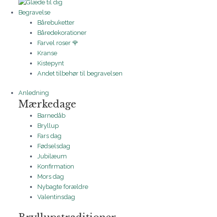
Begravelse
Bårebuketter
Båredekorationer
Farvel roser 🌹
Kranse
Kistepynt
Andet tilbehør til begravelsen
Anledning
Mærkedage
Barnedåb
Bryllup
Fars dag
Fødselsdag
Jubilæum
Konfirmation
Mors dag
Nybagte forældre
Valentinsdag