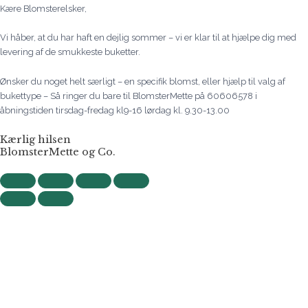
Kære Blomsterelsker,
Vi håber, at du har haft en dejlig sommer – vi er klar til at hjælpe dig med
levering af de smukkeste buketter.
Ønsker du noget helt særligt – en specifik blomst, eller hjælp til valg af
bukettype – Så ringer du bare til BlomsterMette på 60606578 i
åbningstiden tirsdag-fredag kl9-16 lørdag kl. 9.30-13.00
Kærlig hilsen
BlomsterMette og Co.