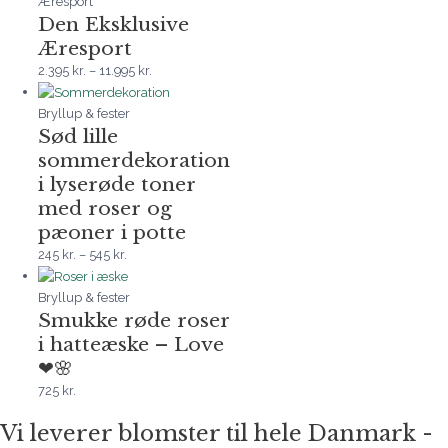
Æresport
Den Eksklusive
Æresport
2.395
kr.
–
11.995
kr.
Bryllup & fester
Sød lille
sommerdekoration
i lyserøde toner
med roser og
pæoner i potte
245
kr.
–
545
kr.
Bryllup & fester
Smukke røde roser
i hatteæske – Love
❤🌸
725
kr.
Vi leverer blomster til hele Danmark -