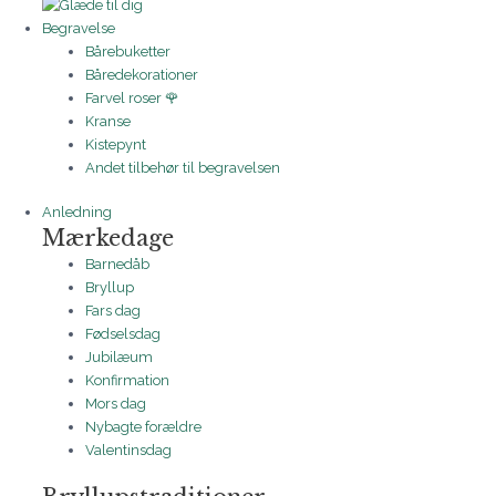
Begravelse
Bårebuketter
Båredekorationer
Farvel roser 🌹
Kranse
Kistepynt
Andet tilbehør til begravelsen
Anledning
Mærkedage
Barnedåb
Bryllup
Fars dag
Fødselsdag
Jubilæum
Konfirmation
Mors dag
Nybagte forældre
Valentinsdag