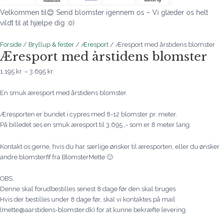
Velkommen til😊 Send blomster igennem os – Vi glæder os helt
vildt til at hjælpe dig :0)
Forside
/
Bryllup & fester
/
Æresport
/ Æresport med årstidens blomster
Æresport med årstidens blomster
1.195
kr.
–
3.695
kr.
En smuk æresport med årstidens blomster.
Æresporten er bundet i cypres med 8-12 blomster pr. meter.
På billedet ses en smuk æresport til 3.695 ,- som er 8 meter lang.
Kontakt os gerne, hvis du har særlige ønsker til æresporten, eller du ønsker
andre blomsterfif fra BlomsterMette 🙂
OBS.
Denne skal forudbestilles senest 8 dage før den skal bruges
Hvis der bestilles under 8 dage før, skal vi kontaktes på mail
(mette@aarstidens-blomster.dk) for at kunne bekræfte levering.