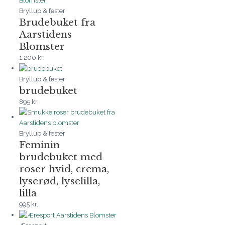
Bryllup & fester
Brudebuket fra
Aarstidens
Blomster
1.200
kr.
Bryllup & fester
brudebuket
895
kr.
Bryllup & fester
Feminin
brudebuket med
roser hvid, crema,
lyserød, lyselilla,
lilla
995
kr.