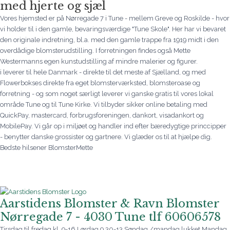
med hjerte og sjæl
Vores hjemsted er på Nørregade 7 i Tune - mellem Greve og Roskilde - hvor
vi holder til i den gamle, bevaringsværdige "Tune Skole". Her har vi bevaret
den originale indretning, bl.a. med den gamle trappe fra 1919 midt i den
overdådige blomsterudstilling. I forretningen findes også Mette
Westermanns egen kunstudstilling af mindre malerier og figurer.
i leverer til hele Danmark - direkte til det meste af Sjælland, og med
Flowerbokses direkte fra eget blomsterværksted, blomsteroase og
forretning - og som noget særligt leverer vi ganske gratis til vores lokal
område Tune og til Tune Kirke. Vi tilbyder sikker online betaling med
QuickPay, mastercard, forbrugsforeningen, dankort, visadankort og
MobilePay. Vi går op i miljøet og handler ind efter bæredygtige princcipper
- benytter danske grossister og gartnere. Vi glæder os til at hjælpe dig.
Bedste hilsener BlomsterMette
Aarstidens Blomster & Ravn Blomster
Nørregade 7 - 4030 Tune tlf 60606578
Tirsdag til fredag kl. 9-16 Lørdag 9.30-13 Søndag /mandag lukket Mandag