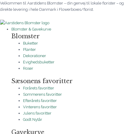
Gå
Æresport
Prisinterval:
Prisinterval:
Prisinterval:
Prisinterval:
Velkommen til Aarstidens Blomster – din genvej til lokale florister – og
til
med
1.195 kr.
1.195 kr.
245 kr.
2.395 kr.
direkte levering i hele Danmark i Flowerboxes/florist.
indholdet
årstidens
til
til
til
til
blomster
3.695 kr.
3.695 kr.
545 kr.
11.995 kr.
antal
Blomster & Gavekurve
Blomster
Buketter
Planter
Dekorationer
Evighedsbuketter
Roser
Sæsonens favoritter
Forårets favoritter
Sommerens favoritter
Efterårets favoritter
Vinterens favoritter
Julens favoritter
Godt Nytår
Gavekurve