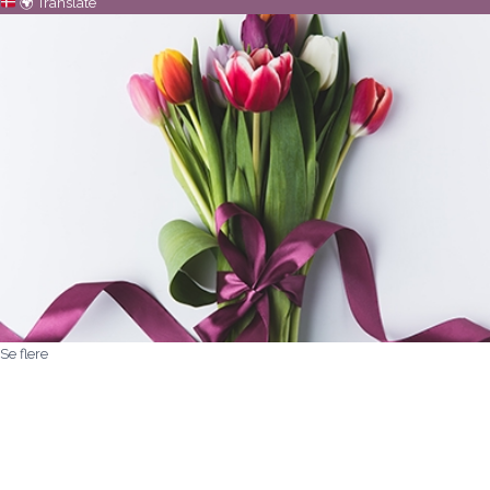
🌍
Translate
Se flere
Kære Mette/aarstidens blomster
Jeg vil blot sige af hjertet tak for
den
pragtfulde bårebuket I kreerede i fredags
vedrørende min ordre xxx sept 2024 og for