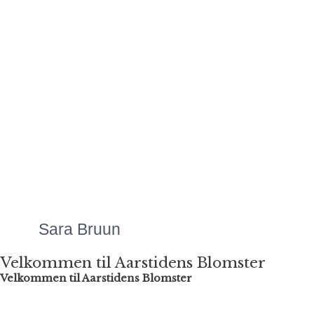
den ekstraordinære service. Det betyder
alverden.
Mange hilsner
Signe
Mette laver Danmarks
flotteste
blomsteranretninger, uanset
anledningen. Priserne er
altid meget overkommelige,
og så er servicen bare helt
fantastisk!"
Sara Bruun
Velkommen til Aarstidens Blomster
Velkommen til Aarstidens Blomster