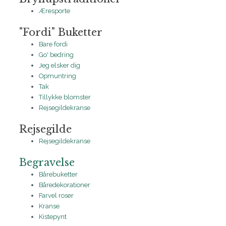
Æresporte
"Fordi" Buketter
Bare fordi
Go' bedring
Jeg elsker dig
Opmuntring
Tak
Tillykke blomster
Rejsegildekranse
Rejsegilde
Rejsegildekranse
Begravelse
Bårebuketter
Båredekorationer
Farvel roser
Kranse
Kistepynt