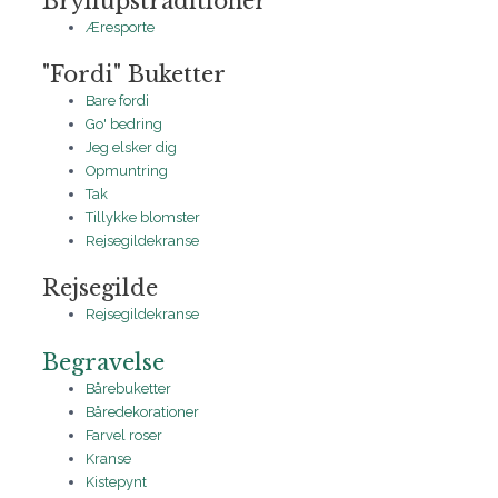
Bryllupstraditioner
Æresporte
"Fordi" Buketter
Bare fordi
Go' bedring
Jeg elsker dig
Opmuntring
Tak
Tillykke blomster
Rejsegildekranse
Rejsegilde
Rejsegildekranse
Begravelse
Bårebuketter
Båredekorationer
Farvel roser
Kranse
Kistepynt