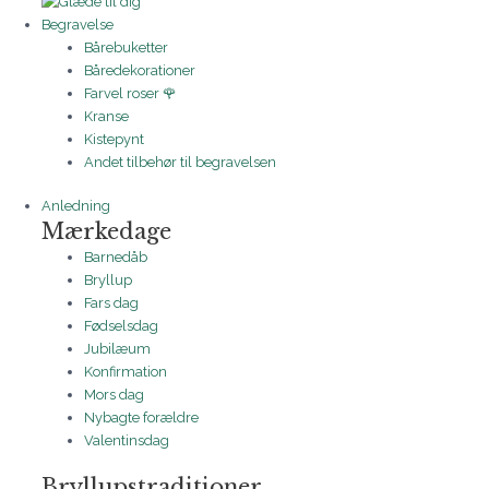
Begravelse
Bårebuketter
Båredekorationer
Farvel roser 🌹
Kranse
Kistepynt
Andet tilbehør til begravelsen
Anledning
Mærkedage
Barnedåb
Bryllup
Fars dag
Fødselsdag
Jubilæum
Konfirmation
Mors dag
Nybagte forældre
Valentinsdag
Bryllupstraditioner