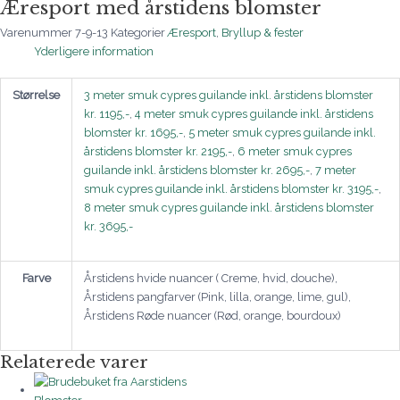
Æresport med årstidens blomster
Varenummer
7-9-13
Kategorier
Æresport
,
Bryllup & fester
Yderligere information
Størrelse
3 meter smuk cypres guilande inkl. årstidens blomster
kr. 1195,-
,
4 meter smuk cypres guilande inkl. årstidens
blomster kr. 1695,-
,
5 meter smuk cypres guilande inkl.
årstidens blomster kr. 2195,-
,
6 meter smuk cypres
guilande inkl. årstidens blomster kr. 2695,-
,
7 meter
smuk cypres guilande inkl. årstidens blomster kr. 3195,-
,
8 meter smuk cypres guilande inkl. årstidens blomster
kr. 3695,-
Farve
Årstidens hvide nuancer ( Creme, hvid, douche),
Årstidens pangfarver (Pink, lilla, orange, lime, gul),
Årstidens Røde nuancer (Rød, orange, bourdoux)
Relaterede varer