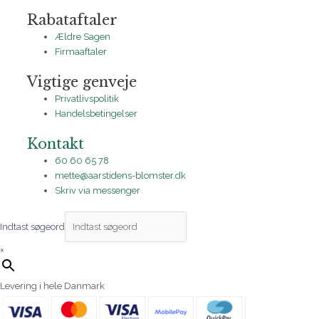
Rabataftaler
Ældre Sagen
Firmaaftaler
Vigtige genveje
Privatlivspolitik
Handelsbetingelser
Kontakt
60 60 65 78
mette@aarstidens-blomster.dk
Skriv via messenger
Indtast søgeord
×
Levering i hele Danmark