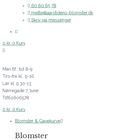
60 60 65 78
mette@aarstidens-blomster.dk
Skriv via messenger
0
kr.
0
Kurv
Man tlf.: tid 8-9
Tirs-fre kl.: 9-16
Lør kl. 9.30-13
Nørregade 7, tune
Tlf60606578
0
kr.
0
Kurv
Blomster & Gavekurve
Blomster