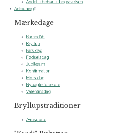
Andet tilbehør til begravelsen
Anledning
Mærkedage
Barnedåb
Bryllup
Fars dag
Fødselsdag
Jubilæum
Konfirmation
Mors dag
Nybagte forældre
Valentinsdag
Bryllupstraditioner
Æresporte