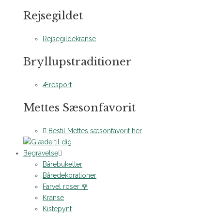
Rejsegildet
Rejsegildekranse
Bryllupstraditioner
Æresport
Mettes Sæsonfavorit
Bestil Mettes sæsonfavorit her
Begravelse
Bårebuketter
Båredekorationer
Farvel roser 🌹
Kranse
Kistepynt