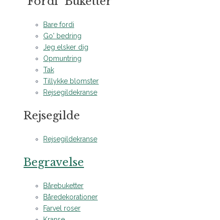
"Fordi" Buketter
Bare fordi
Go' bedring
Jeg elsker dig
Opmuntring
Tak
Tillykke blomster
Rejsegildekranse
Rejsegilde
Rejsegildekranse
Begravelse
Bårebuketter
Båredekorationer
Farvel roser
Kranse