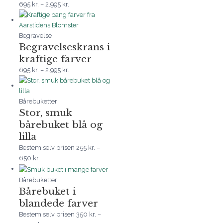
695
kr.
–
2.995
kr.
Begravelse
Begravelseskrans i
kraftige farver
695
kr.
–
2.995
kr.
Bårebuketter
Stor, smuk
bårebuket blå og
lilla
Bestem selv prisen
255
kr.
–
650
kr.
Bårebuketter
Bårebuket i
blandede farver
Bestem selv prisen
350
kr.
–