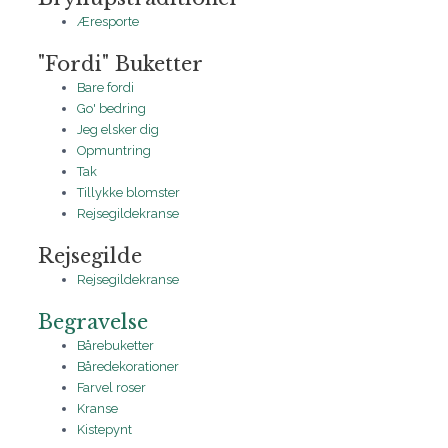
Æresporte
"Fordi" Buketter
Bare fordi
Go' bedring
Jeg elsker dig
Opmuntring
Tak
Tillykke blomster
Rejsegildekranse
Rejsegilde
Rejsegildekranse
Begravelse
Bårebuketter
Båredekorationer
Farvel roser
Kranse
Kistepynt