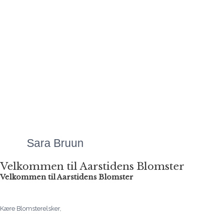
alverden.
Mange hilsner
Signe
Mette laver Danmarks
flotteste
blomsteranretninger, uanset
anledningen. Priserne er
altid meget overkommelige,
og så er servicen bare helt
fantastisk!"
Sara Bruun
Velkommen til Aarstidens Blomster
Velkommen til Aarstidens Blomster
Kære Blomsterelsker,