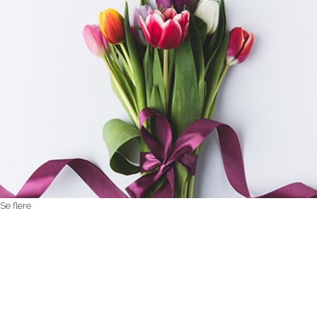
Se flere
Kære Mette/aarstidens blomster
Jeg vil blot sige af hjertet tak for
den
pragtfulde bårebuket I kreerede i fredags
vedrørende min ordre xxx sept 2024 og for
den ekstraordinære service. Det betyder