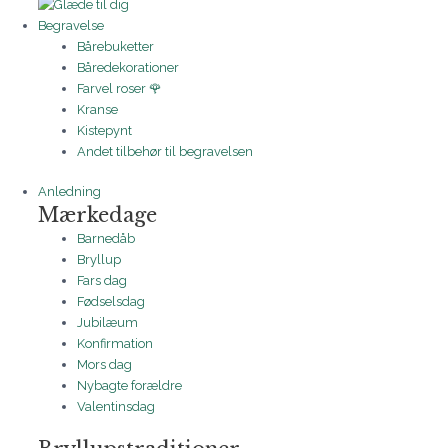
Begravelse
Bårebuketter
Båredekorationer
Farvel roser 🌹
Kranse
Kistepynt
Andet tilbehør til begravelsen
Anledning
Mærkedage
Barnedåb
Bryllup
Fars dag
Fødselsdag
Jubilæum
Konfirmation
Mors dag
Nybagte forældre
Valentinsdag