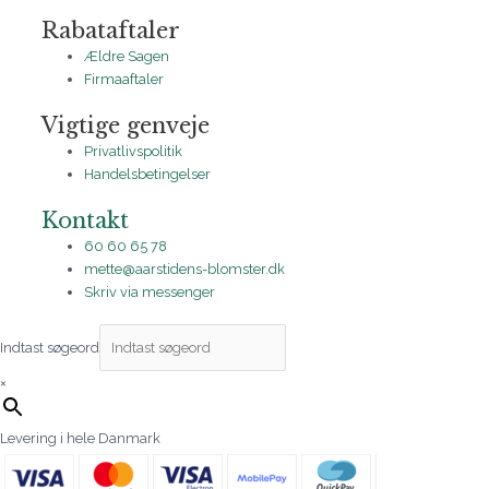
Rabataftaler
Ældre Sagen
Firmaaftaler
Vigtige genveje
Privatlivspolitik
Handelsbetingelser
Kontakt
60 60 65 78
mette@aarstidens-blomster.dk
Skriv via messenger
Indtast søgeord
×
Levering i hele Danmark