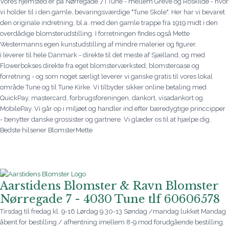
Vores hjemsted er på Nørregade 7 i Tune - mellem Greve og Roskilde - hvor
vi holder til i den gamle, bevaringsværdige "Tune Skole". Her har vi bevaret
den originale indretning, bl.a. med den gamle trappe fra 1919 midt i den
overdådige blomsterudstilling. I forretningen findes også Mette
Westermanns egen kunstudstilling af mindre malerier og figurer.
i leverer til hele Danmark - direkte til det meste af Sjælland, og med
Flowerbokses direkte fra eget blomsterværksted, blomsteroase og
forretning - og som noget særligt leverer vi ganske gratis til vores lokal
område Tune og til Tune Kirke. Vi tilbyder sikker online betaling med
QuickPay, mastercard, forbrugsforeningen, dankort, visadankort og
MobilePay. Vi går op i miljøet og handler ind efter bæredygtige princcipper
- benytter danske grossister og gartnere. Vi glæder os til at hjælpe dig.
Bedste hilsener BlomsterMette
Aarstidens Blomster & Ravn Blomster
Nørregade 7 - 4030 Tune tlf 60606578
Tirsdag til fredag kl. 9-16 Lørdag 9.30-13 Søndag /mandag lukket Mandag
åbent for bestilling / afhentning imellem 8-9 mod forudgående bestilling.