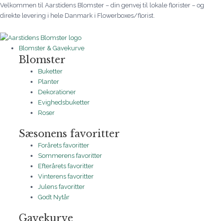
Gå
Yndig
Prisinterval:
Prisinterval:
Prisinterval:
Prisinterval:
Prisinterval:
Prisinterval:
Prisinterval:
Prisinterval:
Velkommen til Aarstidens Blomster – din genvej til lokale florister – og
til
blomsterpude
335 kr.
250 kr.
255 kr.
350 kr.
650 kr.
650 kr.
695 kr.
695 kr.
direkte levering i hele Danmark i Flowerboxes/florist.
indholdet
antal
til
til
til
til
til
til
til
til
535 kr.
795 kr.
650 kr.
2.500 kr.
850 kr.
850 kr.
2.995 kr.
2.995 kr.
Blomster & Gavekurve
Blomster
Buketter
Planter
Dekorationer
Evighedsbuketter
Roser
Sæsonens favoritter
Forårets favoritter
Sommerens favoritter
Efterårets favoritter
Vinterens favoritter
Julens favoritter
Godt Nytår
Gavekurve