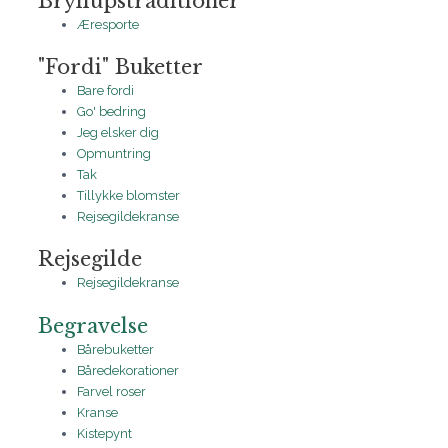
Bryllupstraditioner
Æresporte
"Fordi" Buketter
Bare fordi
Go' bedring
Jeg elsker dig
Opmuntring
Tak
Tillykke blomster
Rejsegildekranse
Rejsegilde
Rejsegildekranse
Begravelse
Bårebuketter
Båredekorationer
Farvel roser
Kranse
Kistepynt