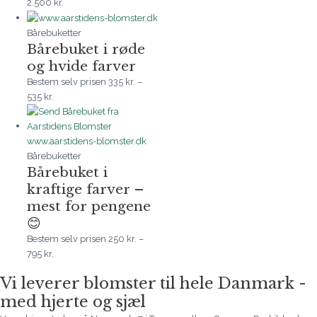
2.500
kr.
Bårebuketter
Bårebuket i røde
og hvide farver
Bestem selv prisen
335
kr.
–
535
kr.
Bårebuketter
Bårebuket i
kraftige farver –
mest for pengene
😊
Bestem selv prisen
250
kr.
–
795
kr.
Vi leverer blomster til hele Danmark -
med hjerte og sjæl