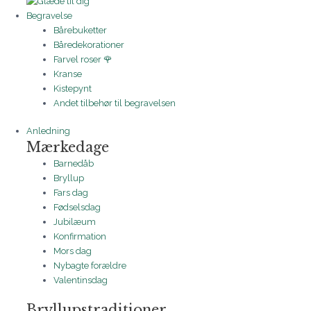
Begravelse
Bårebuketter
Båredekorationer
Farvel roser 🌹
Kranse
Kistepynt
Andet tilbehør til begravelsen
Anledning
Mærkedage
Barnedåb
Bryllup
Fars dag
Fødselsdag
Jubilæum
Konfirmation
Mors dag
Nybagte forældre
Valentinsdag
Bryllupstraditioner