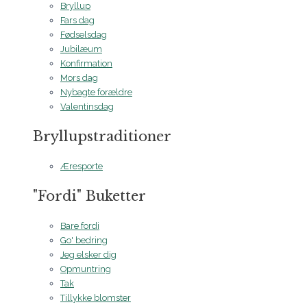
Bryllup
Fars dag
Fødselsdag
Jubilæum
Konfirmation
Mors dag
Nybagte forældre
Valentinsdag
Bryllupstraditioner
Æresporte
"Fordi" Buketter
Bare fordi
Go' bedring
Jeg elsker dig
Opmuntring
Tak
Tillykke blomster