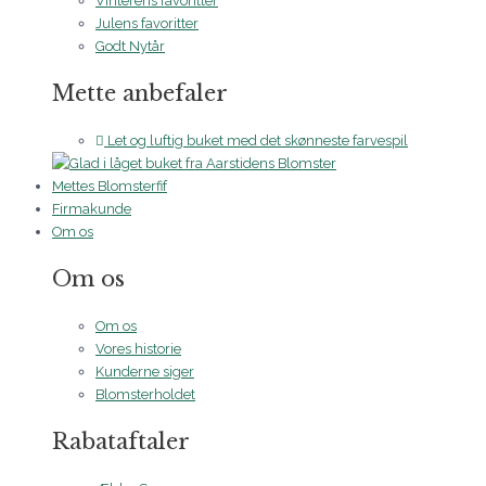
Vinterens favoritter
Julens favoritter
Godt Nytår
Mette anbefaler
Let og luftig buket med det skønneste farvespil
Mettes Blomsterfif
Firmakunde
Om os
Om os
Om os
Vores historie
Kunderne siger
Blomsterholdet
Rabataftaler