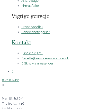
Ældre Sagen
Firmaaftaler
Vigtige genveje
Privatlivspolitik
Handelsbetingelser
Kontakt
60 60 65 78
mette@aarstidens-blomster.dk
Skriv via messenger
0
kr.
0
Kurv
Man tlf.: tid 8-9
Tirs-fre kl.: 9-16
Lør kl. 9.30-13