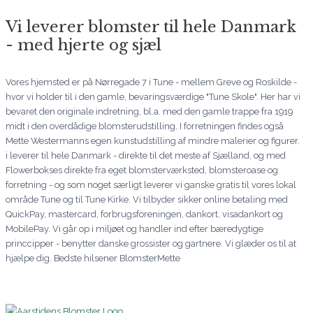
Vi leverer blomster til hele Danmark
- med hjerte og sjæl
Vores hjemsted er på Nørregade 7 i Tune - mellem Greve og Roskilde -
hvor vi holder til i den gamle, bevaringsværdige "Tune Skole". Her har vi
bevaret den originale indretning, bl.a. med den gamle trappe fra 1919
midt i den overdådige blomsterudstilling. I forretningen findes også
Mette Westermanns egen kunstudstilling af mindre malerier og figurer.
i leverer til hele Danmark - direkte til det meste af Sjælland, og med
Flowerbokses direkte fra eget blomsterværksted, blomsteroase og
forretning - og som noget særligt leverer vi ganske gratis til vores lokal
område Tune og til Tune Kirke. Vi tilbyder sikker online betaling med
QuickPay, mastercard, forbrugsforeningen, dankort, visadankort og
MobilePay. Vi går op i miljøet og handler ind efter bæredygtige
princcipper - benytter danske grossister og gartnere. Vi glæder os til at
hjælpe dig. Bedste hilsener BlomsterMette