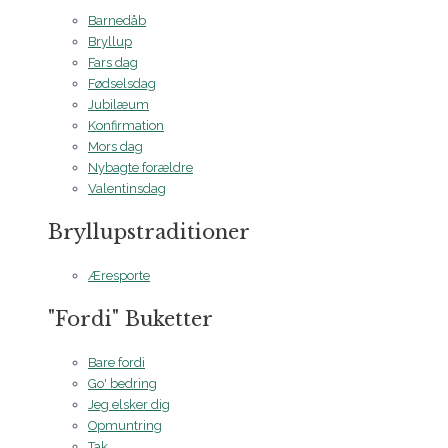
Barnedåb
Bryllup
Fars dag
Fødselsdag
Jubilæum
Konfirmation
Mors dag
Nybagte forældre
Valentinsdag
Bryllupstraditioner
Æresporte
"Fordi" Buketter
Bare fordi
Go' bedring
Jeg elsker dig
Opmuntring
Tak