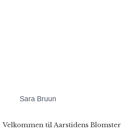
betyder alverden.
Mange hilsner
Signe
Mette laver Danmarks
flotteste
blomsteranretninger,
uanset anledningen.
Priserne er altid meget
overkommelige, og så er
servicen bare helt
fantastisk!"
Sara Bruun
Velkommen til Aarstidens Blomster