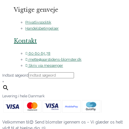
Vigtige genveje
Privatlivspolitik
Handelsbetingelser
Kontakt
60 60 65 78
mette@aarstidens-blomster.dk
Skriv via messenger
Indtast søgeord
×
Levering i hele Danmark
Velkommen til😊 Send blomster igennem os – Vi glæder os helt
vildt til at hjælpe dig :0)