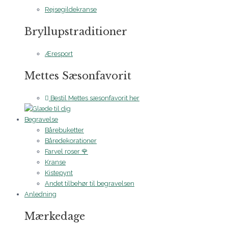
Rejsegildekranse
Bryllupstraditioner
Æresport
Mettes Sæsonfavorit
Bestil Mettes sæsonfavorit her
Begravelse
Bårebuketter
Båredekorationer
Farvel roser 🌹
Kranse
Kistepynt
Andet tilbehør til begravelsen
Anledning
Mærkedage