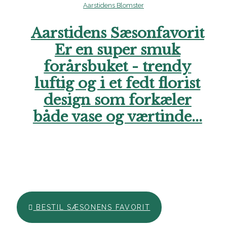
Aarstidens Sæsonfavorit
Er en super smuk
forårsbuket - trendy
luftig og i et fedt florist
design som forkæler
både vase og værtinde...
Hos Aarstidens Blomster finder du altid en sæsonfavorit, der
kan bestilles til en ekstra skarp pris. Forkæl en du holder af i
denne årstid med en skøn hilsen netop nu. Vi glæder os til at
hjælpe dig. Ring endelig til os, hvis du har brug for hjælp..
BESTIL SÆSONENS FAVORIT