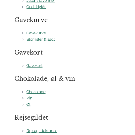
Julens favoritter
Godt Nytår
Gavekurve
Gavekurve
Blomster & sødt
Gavekort
Gavekort
Chokolade, øl & vin
Chokolade
Vin
Øl
Rejsegildet
Rejsegildekranse