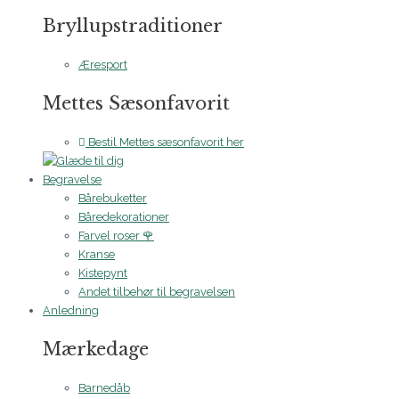
Bryllupstraditioner
Æresport
Mettes Sæsonfavorit
Bestil Mettes sæsonfavorit her
Begravelse
Bårebuketter
Båredekorationer
Farvel roser 🌹
Kranse
Kistepynt
Andet tilbehør til begravelsen
Anledning
Mærkedage
Barnedåb