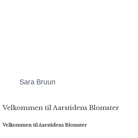
Mette laver Danmarks
flotteste
blomsteranretninger,
uanset anledningen.
Priserne er altid meget
overkommelige, og så er
servicen bare helt
fantastisk!"
Sara Bruun
Velkommen til Aarstidens Blomster
Velkommen til Aarstidens Blomster