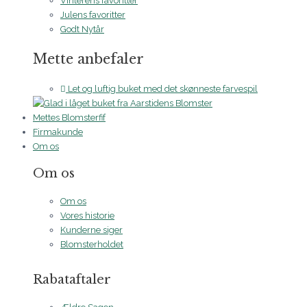
Vinterens favoritter
Julens favoritter
Godt Nytår
Mette anbefaler
Let og luftig buket med det skønneste farvespil
Mettes Blomsterfif
Firmakunde
Om os
Om os
Om os
Vores historie
Kunderne siger
Blomsterholdet
Rabataftaler