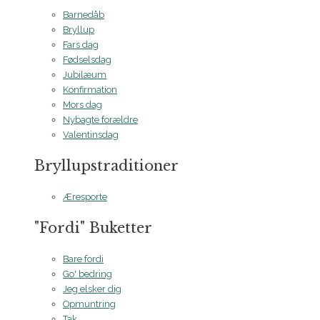
Barnedåb
Bryllup
Fars dag
Fødselsdag
Jubilæum
Konfirmation
Mors dag
Nybagte forældre
Valentinsdag
Bryllupstraditioner
Æresporte
"Fordi" Buketter
Bare fordi
Go' bedring
Jeg elsker dig
Opmuntring
Tak