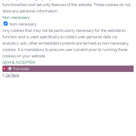
functionalities and security features of the website. These cookies do not
store any personal information.
Non-necessary
Non-necessary
Any cookies that may not be particularly necessary for the website to
function and is used specifically to collect user personal data via
analytics, ads, other embedded contents are termed as non-necessary
cookies. It is mandatory to procure user consent prior to running these
cookies on your website.
GEM & ACCEPTÈR
🌍
Translate
Se flere
Kære Mette/aarstidens blomster
Jeg vil blot sige af hjertet tak for
den
pragtfulde bårebuket I kreerede i fredags
vedrørende min ordre xxx sept 2024 og
for den ekstraordinære service. Det
betyder alverden.
Mange hilsner
Signe