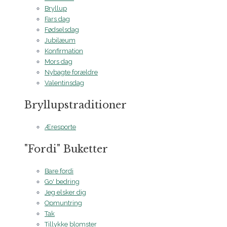
Bryllup
Fars dag
Fødselsdag
Jubilæum
Konfirmation
Mors dag
Nybagte forældre
Valentinsdag
Bryllupstraditioner
Æresporte
"Fordi" Buketter
Bare fordi
Go' bedring
Jeg elsker dig
Opmuntring
Tak
Tillykke blomster