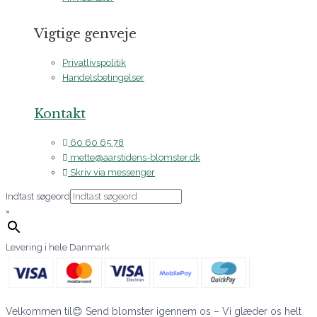
Vigtige genveje
Privatlivspolitik
Handelsbetingelser
Kontakt
60 60 65 78
mette@aarstidens-blomster.dk
Skriv via messenger
Indtast søgeord
×
Levering i hele Danmark
Velkommen til😊 Send blomster igennem os – Vi glæder os helt