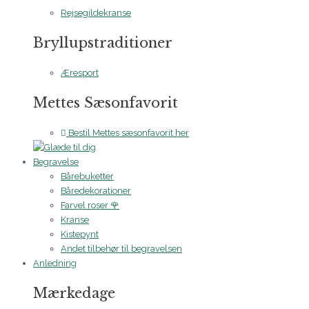
Rejsegildekranse
Bryllupstraditioner
Æresport
Mettes Sæsonfavorit
Bestil Mettes sæsonfavorit her
Begravelse
Bårebuketter
Båredekorationer
Farvel roser 🌹
Kranse
Kistepynt
Andet tilbehør til begravelsen
Anledning
Mærkedage