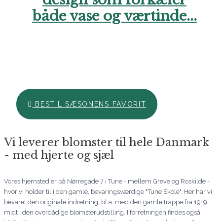
både vase og værtinde...
Hos Aarstidens Blomster finder du altid en sæsonfavorit, der
kan bestilles til en ekstra skarp pris. Forkæl en du holder af i
denne årstid med en skøn hilsen netop nu. Vi glæder os til at
hjælpe dig. Ring endelig til os, hvis du har brug for hjælp..
BESTIL SÆSONENS FAVORIT
Vi leverer blomster til hele Danmark
- med hjerte og sjæl
Vores hjemsted er på Nørregade 7 i Tune - mellem Greve og Roskilde -
hvor vi holder til i den gamle, bevaringsværdige "Tune Skole". Her har vi
bevaret den originale indretning, bl.a. med den gamle trappe fra 1919
midt i den overdådige blomsterudstilling. I forretningen findes også