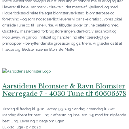
Mette Westermanns egen kunstudstilling af mindre malerier og figurer.
i leverer til hele Danmark - direkte til det meste af Sjælland, og med
Flowerbokses direkte fra eget blomsterværksted, blomsteroase og
forretning - og som noget særligt leverer vi ganske gratis til vores lokal
område Tune og til Tune Kirke. Vi tilbyder sikker online betaling med
QuickPay, mastercard, forbrugsforeningen, dankort, visadankort og
MobilePay. Vi går op i miljøet og handler ind efter bæredygtige
princcipper - benytter danske grossister og gartnere. Vi glæder os til at
hjælpe dig. Bedste hilsener BlomsterMette
Aarstidens Blomster & Ravn Blomster
Nørregade 7 - 4030 Tune tlf 60606578
Tirsdag til fredag kl. 9-16 Lørdag 9.30-13 Søndag /mandag lukket
Mandag åbent for bestilling / afhentning imellem 8-9 mod forudgående
bestilling. Levering 6 dage om ugen
Lukket i uge 42 / 2026