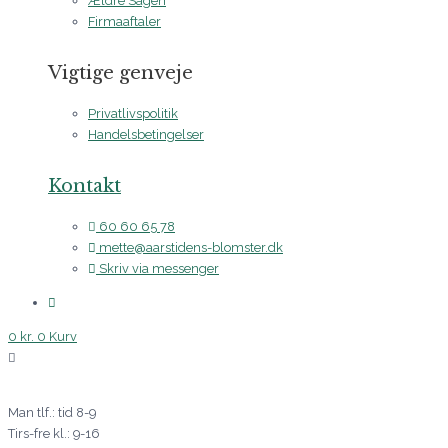
Ældre Sagen
Firmaaftaler
Vigtige genveje
Privatlivspolitik
Handelsbetingelser
Kontakt
60 60 65 78
mette@aarstidens-blomster.dk
Skriv via messenger
0
kr.
0
Kurv
Man tlf.: tid 8-9
Tirs-fre kl.: 9-16