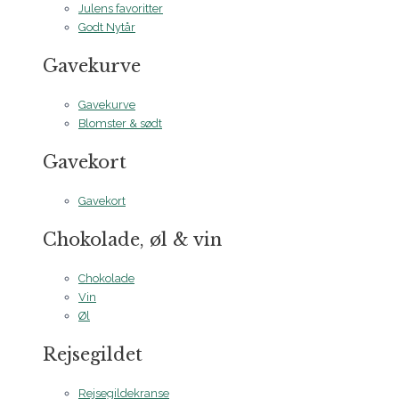
Julens favoritter
Godt Nytår
Gavekurve
Gavekurve
Blomster & sødt
Gavekort
Gavekort
Chokolade, øl & vin
Chokolade
Vin
Øl
Rejsegildet
Rejsegildekranse