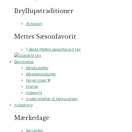
Bryllupstraditioner
Æresport
Mettes Sæsonfavorit
Bestil Mettes sæsonfavorit her
Begravelse
Bårebuketter
Båredekorationer
Farvel roser 🌹
Kranse
Kistepynt
Andet tilbehør til begravelsen
Anledning
Mærkedage
Barnedåb