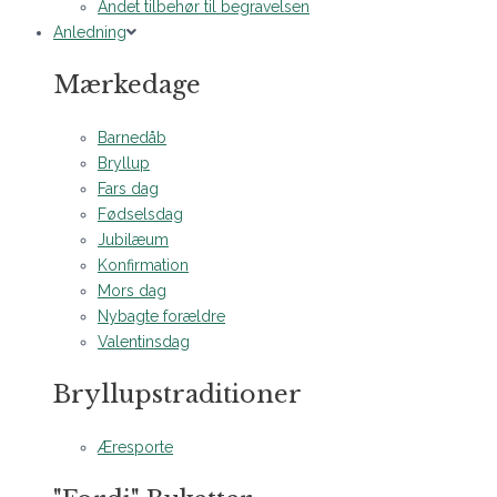
Andet tilbehør til begravelsen
Anledning
Mærkedage
Barnedåb
Bryllup
Fars dag
Fødselsdag
Jubilæum
Konfirmation
Mors dag
Nybagte forældre
Valentinsdag
Bryllupstraditioner
Æresporte