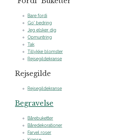
"Fordi" Buketter
Bare fordi
Go' bedring
Jeg elsker dig
Opmuntring
Tak
Tillykke blomster
Rejsegildekranse
Rejsegilde
Rejsegildekranse
Begravelse
Bårebuketter
Båredekorationer
Farvel roser
Kranse