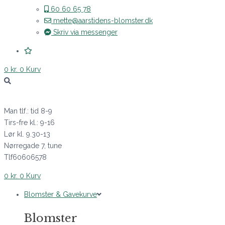
60 60 65 78
mette@aarstidens-blomster.dk
Skriv via messenger
0
kr.
0
Kurv
Man tlf.: tid 8-9
Tirs-fre kl.: 9-16
Lør kl. 9.30-13
Nørregade 7, tune
Tlf60606578
0
kr.
0
Kurv
Blomster & Gavekurve
Blomster