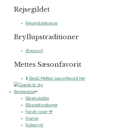
Rejsegildet
Rejsegildekranse
Bryllupstraditioner
Æresport
Mettes Sæsonfavorit
Bestil Mettes sæsonfavorit her
Begravelse
Bårebuketter
Båredekorationer
Farvel roser 🌹
Kranse
Kistepynt