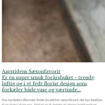
Aarstidens Sæsonfavorit
Er en super smuk forårsbuket - trendy
luftig og i et fedt florist design som
forkæler både vase og værtinde...
Hos Aarstidens Blomster finder du altid en sæsonfavorit, der kan bestilles
til en ekstra skarp pris. Forkæl en du holder af i denne årstid med en