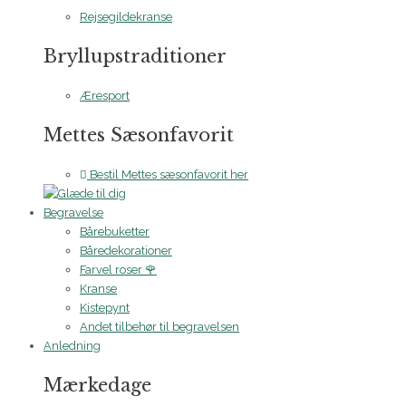
Rejsegildekranse
Bryllupstraditioner
Æresport
Mettes Sæsonfavorit
Bestil Mettes sæsonfavorit her
Begravelse
Bårebuketter
Båredekorationer
Farvel roser 🌹
Kranse
Kistepynt
Andet tilbehør til begravelsen
Anledning
Mærkedage