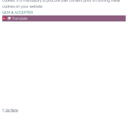
cookies. It is mandatory to procure user consent prior to running these
cookies on your website.
GEM & ACCEPTÈR
🌍
Translate
Se flere
Kære Mette/aarstidens blomster
Jeg vil blot sige af hjertet tak for
den