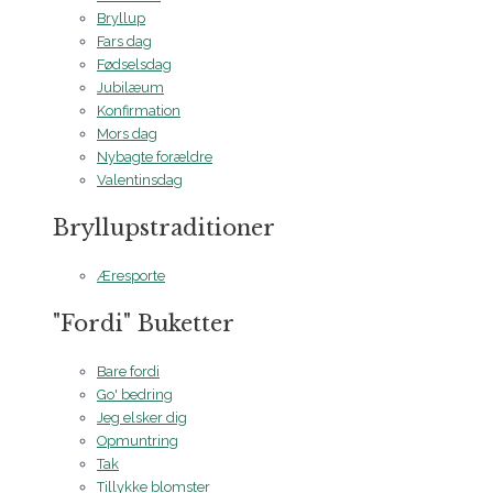
Bryllup
Fars dag
Fødselsdag
Jubilæum
Konfirmation
Mors dag
Nybagte forældre
Valentinsdag
Bryllupstraditioner
Æresporte
"Fordi" Buketter
Bare fordi
Go' bedring
Jeg elsker dig
Opmuntring
Tak
Tillykke blomster