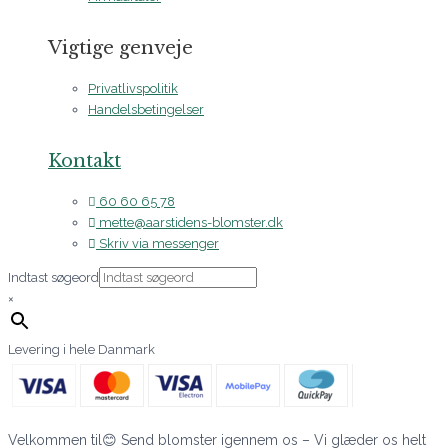
Vigtige genveje
Privatlivspolitik
Handelsbetingelser
Kontakt
60 60 65 78
mette@aarstidens-blomster.dk
Skriv via messenger
Indtast søgeord
×
Levering i hele Danmark
Velkommen til😊 Send blomster igennem os – Vi glæder os helt