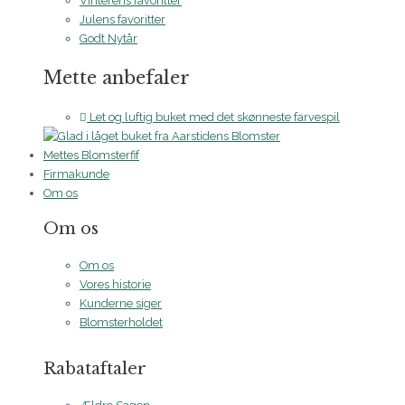
Vinterens favoritter
Julens favoritter
Godt Nytår
Mette anbefaler
Let og luftig buket med det skønneste farvespil
Mettes Blomsterfif
Firmakunde
Om os
Om os
Om os
Vores historie
Kunderne siger
Blomsterholdet
Rabataftaler