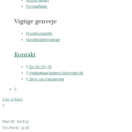
Ældre Sagen
Firmaaftaler
Vigtige genveje
Privatlivspolitik
Handelsbetingelser
Kontakt
60 60 65 78
mette@aarstidens-blomster.dk
Skriv via messenger
0
kr.
0
Kurv
Man tlf.: tid 8-9
Tirs-fre kl.: 9-16