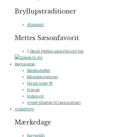
Bryllupstraditioner
Æresport
Mettes Sæsonfavorit
Bestil Mettes sæsonfavorit her
Begravelse
Bårebuketter
Båredekorationer
Farvel roser 🌹
Kranse
Kistepynt
Andet tilbehør til begravelsen
Anledning
Mærkedage
Barnedåb