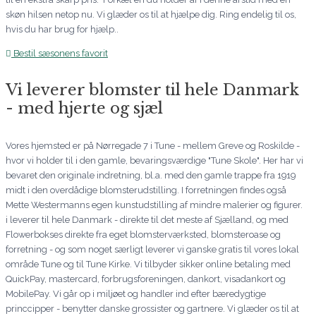
skøn hilsen netop nu. Vi glæder os til at hjælpe dig. Ring endelig til os,
hvis du har brug for hjælp..
Bestil sæsonens favorit
Vi leverer blomster til hele Danmark
- med hjerte og sjæl
Vores hjemsted er på Nørregade 7 i Tune - mellem Greve og Roskilde -
hvor vi holder til i den gamle, bevaringsværdige "Tune Skole". Her har vi
bevaret den originale indretning, bl.a. med den gamle trappe fra 1919
midt i den overdådige blomsterudstilling. I forretningen findes også
Mette Westermanns egen kunstudstilling af mindre malerier og figurer.
i leverer til hele Danmark - direkte til det meste af Sjælland, og med
Flowerbokses direkte fra eget blomsterværksted, blomsteroase og
forretning - og som noget særligt leverer vi ganske gratis til vores lokal
område Tune og til Tune Kirke. Vi tilbyder sikker online betaling med
QuickPay, mastercard, forbrugsforeningen, dankort, visadankort og
MobilePay. Vi går op i miljøet og handler ind efter bæredygtige
princcipper - benytter danske grossister og gartnere. Vi glæder os til at