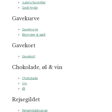
Julens favoritter
Godt Nytår
Gavekurve
Gavekurve
Blomster & sødt
Gavekort
Gavekort
Chokolade, øl & vin
Chokolade
Vin
Øl
Rejsegildet
Rejsegildekranse