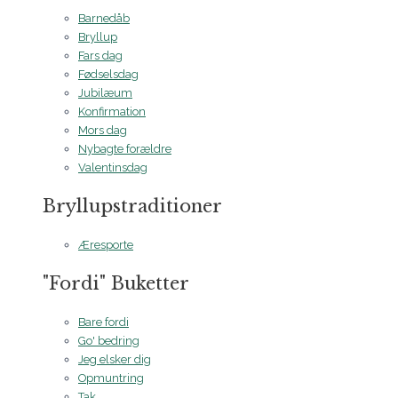
Barnedåb
Bryllup
Fars dag
Fødselsdag
Jubilæum
Konfirmation
Mors dag
Nybagte forældre
Valentinsdag
Bryllupstraditioner
Æresporte
"Fordi" Buketter
Bare fordi
Go' bedring
Jeg elsker dig
Opmuntring
Tak