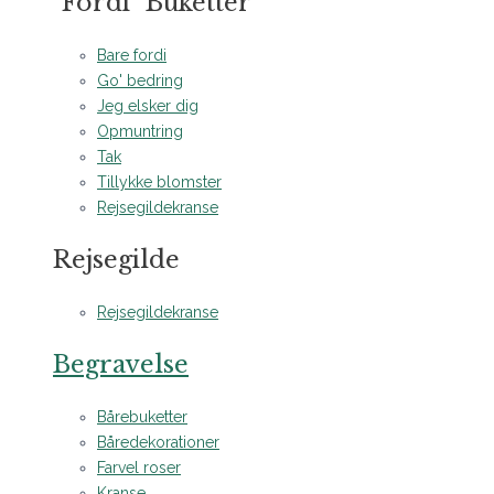
"Fordi" Buketter
Bare fordi
Go' bedring
Jeg elsker dig
Opmuntring
Tak
Tillykke blomster
Rejsegildekranse
Rejsegilde
Rejsegildekranse
Begravelse
Bårebuketter
Båredekorationer
Farvel roser
Kranse