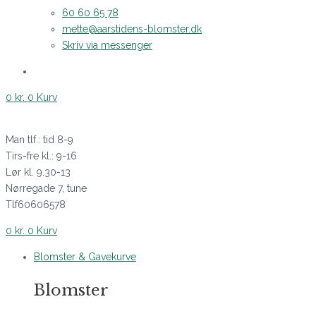
60 60 65 78
mette@aarstidens-blomster.dk
Skriv via messenger
0
kr.
0
Kurv
Man tlf.: tid 8-9
Tirs-fre kl.: 9-16
Lør kl. 9.30-13
Nørregade 7, tune
Tlf60606578
0
kr.
0
Kurv
Blomster & Gavekurve
Blomster