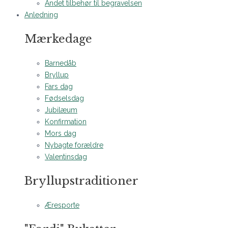
Andet tilbehør til begravelsen
Anledning
Mærkedage
Barnedåb
Bryllup
Fars dag
Fødselsdag
Jubilæum
Konfirmation
Mors dag
Nybagte forældre
Valentinsdag
Bryllupstraditioner
Æresporte