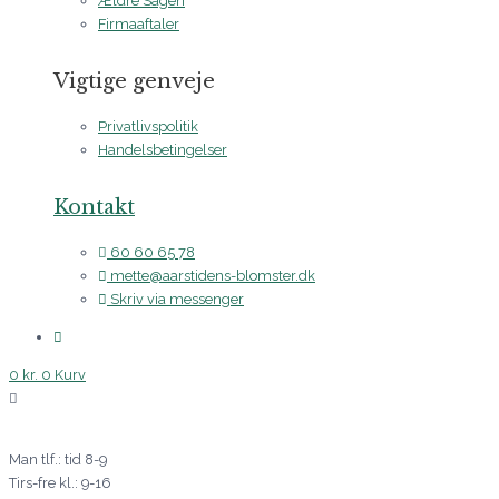
Ældre Sagen
Firmaaftaler
Vigtige genveje
Privatlivspolitik
Handelsbetingelser
Kontakt
60 60 65 78
mette@aarstidens-blomster.dk
Skriv via messenger
0
kr.
0
Kurv
Man tlf.: tid 8-9
Tirs-fre kl.: 9-16