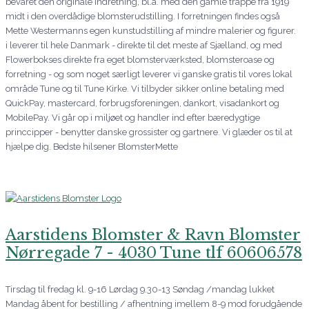
bevaret den originale indretning, bl.a. med den gamle trappe fra 1919
midt i den overdådige blomsterudstilling. I forretningen findes også
Mette Westermanns egen kunstudstilling af mindre malerier og figurer.
i leverer til hele Danmark - direkte til det meste af Sjælland, og med
Flowerbokses direkte fra eget blomsterværksted, blomsteroase og
forretning - og som noget særligt leverer vi ganske gratis til vores lokal
område Tune og til Tune Kirke. Vi tilbyder sikker online betaling med
QuickPay, mastercard, forbrugsforeningen, dankort, visadankort og
MobilePay. Vi går op i miljøet og handler ind efter bæredygtige
princcipper - benytter danske grossister og gartnere. Vi glæder os til at
hjælpe dig. Bedste hilsener BlomsterMette
Aarstidens Blomster & Ravn Blomster
Nørregade 7 - 4030 Tune tlf 60606578
Tirsdag til fredag kl. 9-16 Lørdag 9.30-13 Søndag /mandag lukket
Mandag åbent for bestilling / afhentning imellem 8-9 mod forudgående