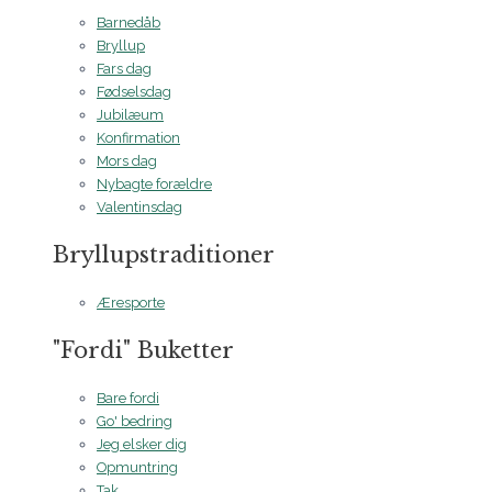
Barnedåb
Bryllup
Fars dag
Fødselsdag
Jubilæum
Konfirmation
Mors dag
Nybagte forældre
Valentinsdag
Bryllupstraditioner
Æresporte
"Fordi" Buketter
Bare fordi
Go' bedring
Jeg elsker dig
Opmuntring
Tak