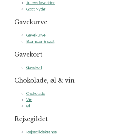
Julens favoritter
Godt Nytår
Gavekurve
Gavekurve
Blomster & sødt
Gavekort
Gavekort
Chokolade, øl & vin
Chokolade
Vin
Øl
Rejsegildet
Rejsegildekranse