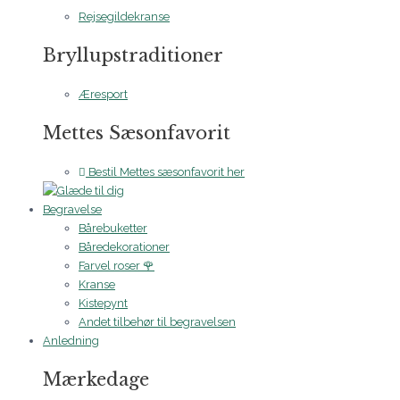
Rejsegildekranse
Bryllupstraditioner
Æresport
Mettes Sæsonfavorit
Bestil Mettes sæsonfavorit her
Begravelse
Bårebuketter
Båredekorationer
Farvel roser 🌹
Kranse
Kistepynt
Andet tilbehør til begravelsen
Anledning
Mærkedage