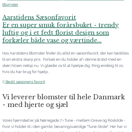
Aarstidens Sæsonfavorit
Er en super smuk forårsbuket - trendy
luftig og i et fedt florist design som
forkæler både vase og værtinde...
Hos Aarstidens Blomster finder du altid en sæsonfavorit, der kan bestilles
til en ekstra skarp pris. Forkæl en du holder af i denne årstid med en
skøn hilsen netop nu. Vi glæder os til at hjælpe dig. Ring endelig til os,
hvis du har brug for hjælp..
Bestil sæsonens favorit
Vi leverer blomster til hele Danmark
- med hjerte og sjæl
Vores hjemsted er på Nørregade 7 i Tune - mellem Greve og Roskilde -
hvor vi holder til i den gamle, bevaringsværdige "Tune Skole". Her har vi