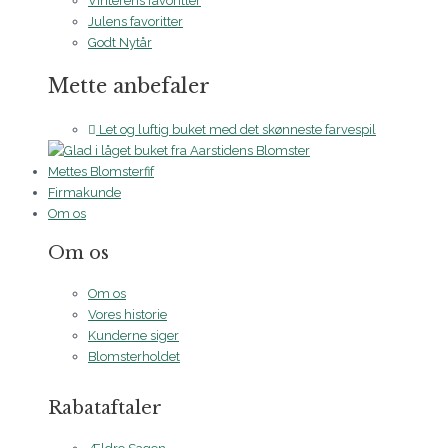
Vinterens favoritter
Julens favoritter
Godt Nytår
Mette anbefaler
Let og luftig buket med det skønneste farvespil
Mettes Blomsterfif
Firmakunde
Om os
Om os
Om os
Vores historie
Kunderne siger
Blomsterholdet
Rabataftaler