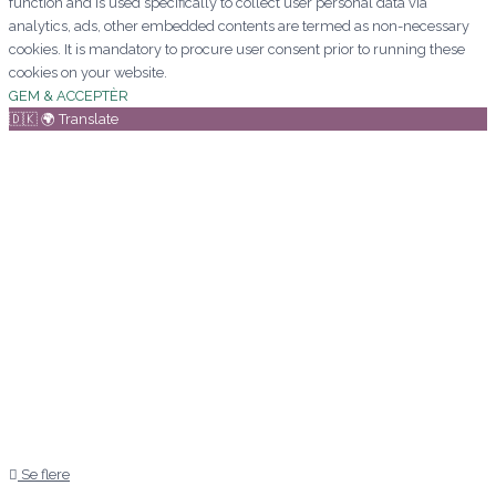
function and is used specifically to collect user personal data via
analytics, ads, other embedded contents are termed as non-necessary
cookies. It is mandatory to procure user consent prior to running these
cookies on your website.
GEM & ACCEPTÈR
🇩🇰 🌍 Translate
Se flere