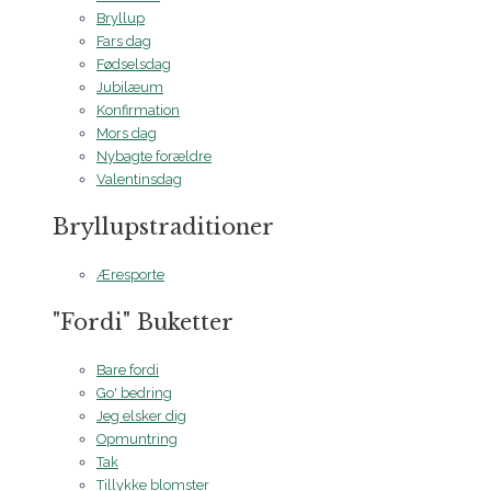
Bryllup
Fars dag
Fødselsdag
Jubilæum
Konfirmation
Mors dag
Nybagte forældre
Valentinsdag
Bryllupstraditioner
Æresporte
"Fordi" Buketter
Bare fordi
Go' bedring
Jeg elsker dig
Opmuntring
Tak
Tillykke blomster