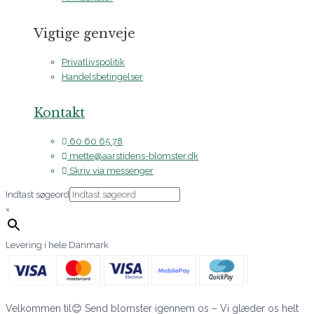
Vigtige genveje
Privatlivspolitik
Handelsbetingelser
Kontakt
60 60 65 78
mette@aarstidens-blomster.dk
Skriv via messenger
Indtast søgeord
×
Levering i hele Danmark
Velkommen til😊 Send blomster igennem os – Vi glæder os helt