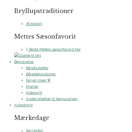
Bryllupstraditioner
Æresport
Mettes Sæsonfavorit
Bestil Mettes sæsonfavorit her
Begravelse
Bårebuketter
Båredekorationer
Farvel roser 🌹
Kranse
Kistepynt
Andet tilbehør til begravelsen
Anledning
Mærkedage
Barnedåb