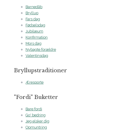
Barnedåb
Bryllup
Fars dag
Fødselsdag
Jubilæum
Konfirmation
Mors dag
Nybagte forældre
Valentinsdag
Bryllupstraditioner
Æresporte
"Fordi" Buketter
Bare fordi
Go' bedring
Jeg elsker dig
Opmuntring