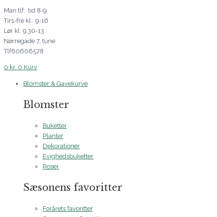
Man tlf.: tid 8-9
Tirs-fre kl.: 9-16
Lør kl. 9.30-13
Nørregade 7, tune
Tlf60606578
0
kr.
0
Kurv
Blomster & Gavekurve
Blomster
Buketter
Planter
Dekorationer
Evighedsbuketter
Roser
Sæsonens favoritter
Forårets favoritter