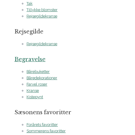
Tak
Tillykke blomster
Rejsegildekranse
Rejsegilde
Rejsegildekranse
Begravelse
Bårebuketter
Båredekorationer
Farvel roser
Kranse
Kistepynt
Sæsonens favoritter
Forårets favoritter
Sommerens favoritter