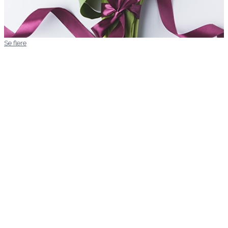
Se flere
Kære Mette/aarstidens blomster
Jeg vil blot sige af hjertet tak for
den
pragtfulde bårebuket I kreerede i fredags
vedrørende min ordre xxx sept 2024 og
for den ekstraordinære service. Det
betyder alverden.
Mange hilsner
Signe
Mette laver Danmarks
flotteste
blomsteranretninger,
uanset anledningen.
Priserne er altid meget