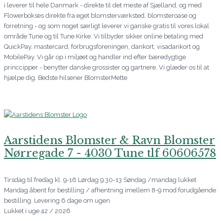
i leverer til hele Danmark - direkte til det meste af Sjælland, og med
Flowerbokses direkte fra eget blomsterværksted, blomsteroase og
forretning - og som noget særligt leverer vi ganske gratis til vores lokal
område Tune og til Tune Kirke. Vi tilbyder sikker online betaling med
QuickPay, mastercard, forbrugsforeningen, dankort, visadankort og
MobilePay. Vi går op i miljøet og handler ind efter bæredygtige
princcipper - benytter danske grossister og gartnere. Vi glæder os til at
hjælpe dig. Bedste hilsener BlomsterMette
Aarstidens Blomster & Ravn Blomster
Nørregade 7 - 4030 Tune tlf 60606578
Tirsdag til fredag kl. 9-16 Lørdag 9.30-13 Søndag /mandag lukket
Mandag åbent for bestilling / afhentning imellem 8-9 mod forudgående
bestilling. Levering 6 dage om ugen
Lukket i uge 42 / 2026