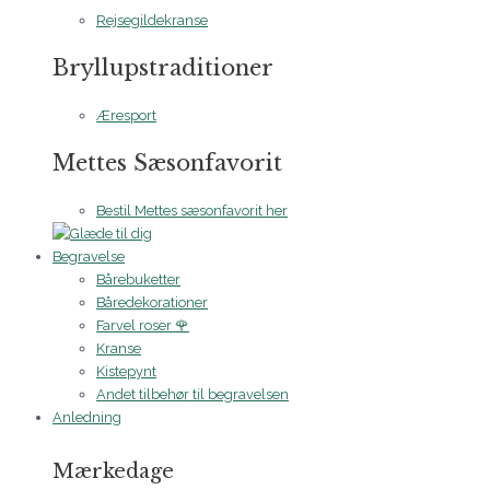
Rejsegildekranse
Bryllupstraditioner
Æresport
Mettes Sæsonfavorit
Bestil Mettes sæsonfavorit her
Begravelse
Bårebuketter
Båredekorationer
Farvel roser 🌹
Kranse
Kistepynt
Andet tilbehør til begravelsen
Anledning
Mærkedage