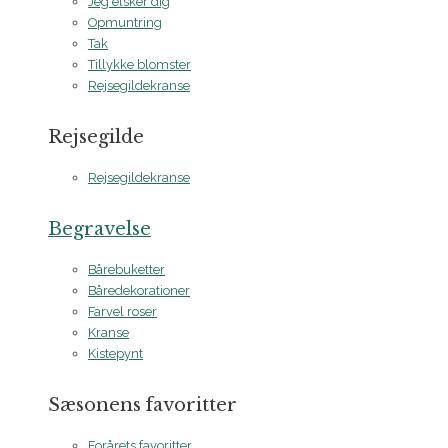
Jeg elsker dig
Opmuntring
Tak
Tillykke blomster
Rejsegildekranse
Rejsegilde
Rejsegildekranse
Begravelse
Bårebuketter
Båredekorationer
Farvel roser
Kranse
Kistepynt
Sæsonens favoritter
Forårets favoritter