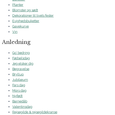
Planter
Blomster og sødt
Dekorationer til livets fester
Evighedsbuketter
Gavekurve
Vin
Anledning
Go’ bedring
Fødselsdag
Jeg elsker dig
Begravelse
Bryllup
Jubilæum
Fars dag
Mors dag
Nyfødt
Barnedåb
Valentinsdag
Rejsegilde & rejsegildekranse