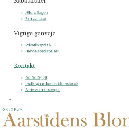
Rabataftaler
Ældre Sagen
Firmaaftaler
Vigtige genveje
Privatlivspolitik
Handelsbetingelser
Kontakt
60 60 65 78
mette@aarstidens-blomster.dk
Skriv via messenger
0
kr.
0
Kurv