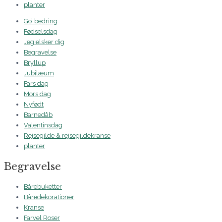
planter
Go’ bedring
Fødselsdag
Jeg elsker dig
Begravelse
Bryllup
Jubilæum
Fars dag
Mors dag
Nyfødt
Barnedåb
Valentinsdag
Rejsegilde & rejsegildekranse
planter
Begravelse
Bårebuketter
Båredekorationer
Kranse
Farvel Roser