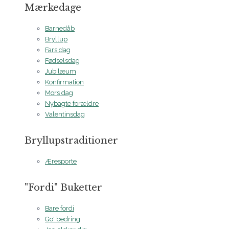
Mærkedage
Barnedåb
Bryllup
Fars dag
Fødselsdag
Jubilæum
Konfirmation
Mors dag
Nybagte forældre
Valentinsdag
Bryllupstraditioner
Æresporte
"Fordi" Buketter
Bare fordi
Go' bedring