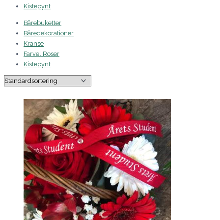
Kistepynt
Bårebuketter
Båredekorationer
Kranse
Farvel Roser
Kistepynt