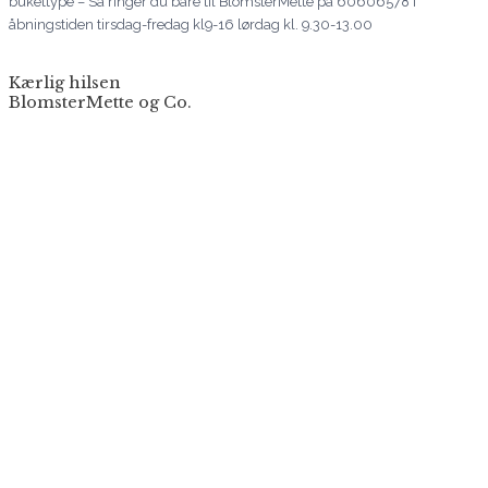
bukettype – Så ringer du bare til BlomsterMette på 60606578 i
åbningstiden tirsdag-fredag kl9-16 lørdag kl. 9.30-13.00
Kærlig hilsen
BlomsterMette og Co.