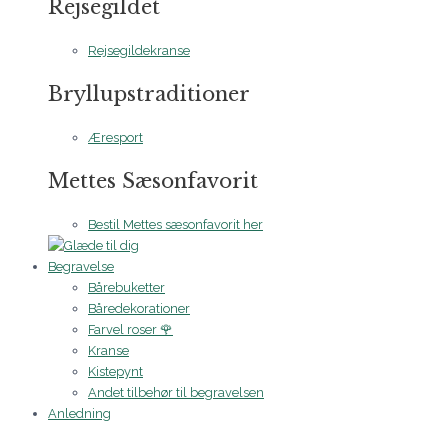
Rejsegildet
Rejsegildekranse
Bryllupstraditioner
Æresport
Mettes Sæsonfavorit
Bestil Mettes sæsonfavorit her
Begravelse
Bårebuketter
Båredekorationer
Farvel roser 🌹
Kranse
Kistepynt
Andet tilbehør til begravelsen
Anledning