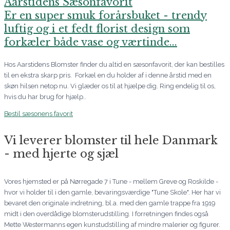
Aarstidens Sæsonfavorit
Er en super smuk forårsbuket - trendy
luftig og i et fedt florist design som
forkæler både vase og værtinde...
Hos Aarstidens Blomster finder du altid en sæsonfavorit, der kan bestilles
til en ekstra skarp pris. Forkæl en du holder af i denne årstid med en
skøn hilsen netop nu. Vi glæder os til at hjælpe dig. Ring endelig til os,
hvis du har brug for hjælp..
Bestil sæsonens favorit
Vi leverer blomster til hele Danmark
- med hjerte og sjæl
Vores hjemsted er på Nørregade 7 i Tune - mellem Greve og Roskilde -
hvor vi holder til i den gamle, bevaringsværdige "Tune Skole". Her har vi
bevaret den originale indretning, bl.a. med den gamle trappe fra 1919
midt i den overdådige blomsterudstilling. I forretningen findes også
Mette Westermanns egen kunstudstilling af mindre malerier og figurer.