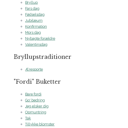
Bryllup
Fars dag
Fødselsdag
Jubilæum
Konfirmation
Mors dag
Nybagte forældre
Valentinsdag
Bryllupstraditioner
Æresporte
"Fordi" Buketter
Bare fordi
Go' bedring
Jeg elsker dig
Opmuntring
Tak
Tillykke blomster