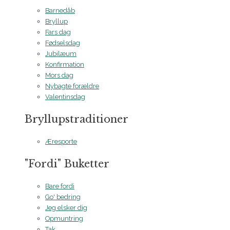
Barnedåb
Bryllup
Fars dag
Fødselsdag
Jubilæum
Konfirmation
Mors dag
Nybagte forældre
Valentinsdag
Bryllupstraditioner
Æresporte
"Fordi" Buketter
Bare fordi
Go' bedring
Jeg elsker dig
Opmuntring
Tak