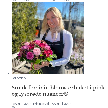
Barnedåb
Smuk feminin blomsterbuket i pink
og lyserøde nuancer🌸
295
kr.
–
995
kr.
Prisinterval: 295 kr. til 995 kr.