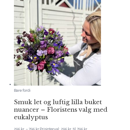
Bare fordi
Smuk let og luftig lilla buket
nuancer – Floristens valg med
eukalyptus
295
kr.
–
795
kr.
Prisinterval: 295 kr. til 795 kr.