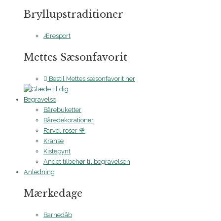
Bryllupstraditioner
Æresport
Mettes Sæsonfavorit
Bestil Mettes sæsonfavorit her
Begravelse
Bårebuketter
Båredekorationer
Farvel roser 🌹
Kranse
Kistepynt
Andet tilbehør til begravelsen
Anledning
Mærkedage
Barnedåb