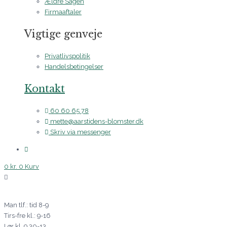
Ældre Sagen
Firmaaftaler
Vigtige genveje
Privatlivspolitik
Handelsbetingelser
Kontakt
60 60 65 78
mette@aarstidens-blomster.dk
Skriv via messenger
0
kr.
0
Kurv
Man tlf.: tid 8-9
Tirs-fre kl.: 9-16
Lør kl. 9.30-13