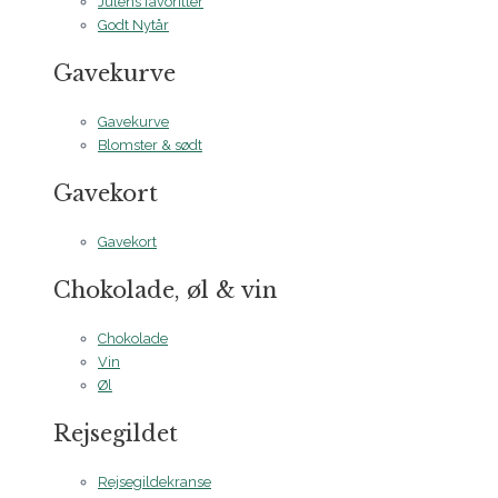
Julens favoritter
Godt Nytår
Gavekurve
Gavekurve
Blomster & sødt
Gavekort
Gavekort
Chokolade, øl & vin
Chokolade
Vin
Øl
Rejsegildet
Rejsegildekranse