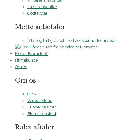
Vinterens favoritter
Julens favoritter
Godt Nytår
Mette anbefaler
Let og luftig buket med det skønneste farvespil
Mettes Blomsterfif
Firmakunde
Om os
Om os
Om os
Vores historie
Kunderne siger
Blomsterholdet
Rabataftaler