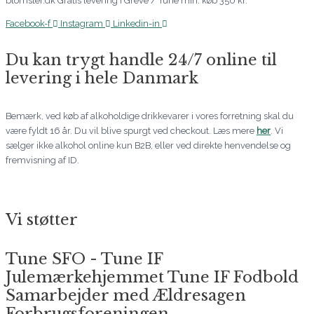
blomster.dk Gratis levering i Greve / Tune min. køb 350 kr.
Facebook-f
Instagram
Linkedin-in
Du kan trygt handle 24/7 online til
levering i hele Danmark
Bemærk, ved køb af alkoholdige drikkevarer i vores forretning skal du
være fyldt 16 år. Du vil blive spurgt ved checkout. Læs mere
her
. Vi
sælger ikke alkohol online kun B2B, eller ved direkte henvendelse og
fremvisning af ID.
Vi støtter
Tune SFO - Tune IF
Julemærkehjemmet Tune IF Fodbold
Samarbejder med Ældresagen
Forbrugsforeningen