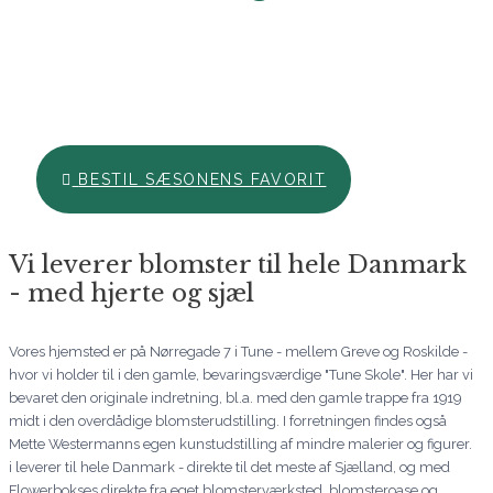
Hos Aarstidens Blomster finder du altid en sæsonfavorit, der
kan bestilles til en ekstra skarp pris. Forkæl en du holder af i
denne årstid med en skøn hilsen netop nu. Vi glæder os til at
hjælpe dig. Ring endelig til os, hvis du har brug for hjælp..
BESTIL SÆSONENS FAVORIT
Vi leverer blomster til hele Danmark
- med hjerte og sjæl
Vores hjemsted er på Nørregade 7 i Tune - mellem Greve og Roskilde -
hvor vi holder til i den gamle, bevaringsværdige "Tune Skole". Her har vi
bevaret den originale indretning, bl.a. med den gamle trappe fra 1919
midt i den overdådige blomsterudstilling. I forretningen findes også
Mette Westermanns egen kunstudstilling af mindre malerier og figurer.
i leverer til hele Danmark - direkte til det meste af Sjælland, og med
Flowerbokses direkte fra eget blomsterværksted, blomsteroase og