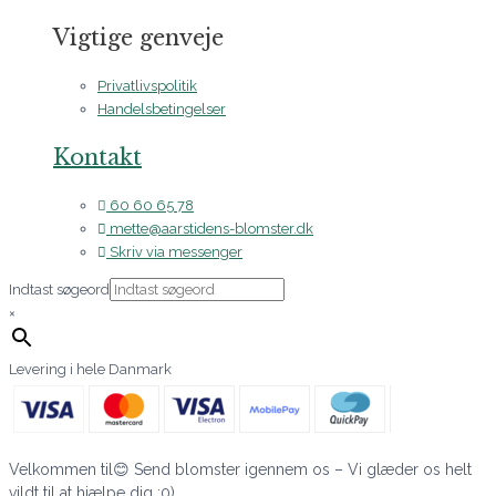
Vigtige genveje
Privatlivspolitik
Handelsbetingelser
Kontakt
60 60 65 78
mette@aarstidens-blomster.dk
Skriv via messenger
Indtast søgeord
×
Levering i hele Danmark
Velkommen til😊 Send blomster igennem os – Vi glæder os helt
vildt til at hjælpe dig :0)