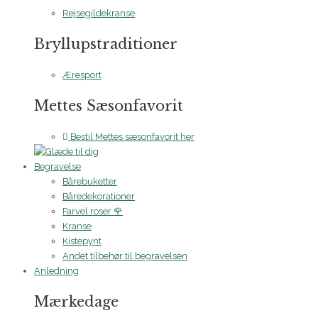
Rejsegildekranse
Bryllupstraditioner
Æresport
Mettes Sæsonfavorit
Bestil Mettes sæsonfavorit her
Begravelse
Bårebuketter
Båredekorationer
Farvel roser 🌹
Kranse
Kistepynt
Andet tilbehør til begravelsen
Anledning
Mærkedage