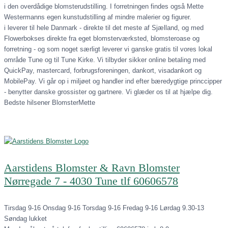
i den overdådige blomsterudstilling. I forretningen findes også Mette
Westermanns egen kunstudstilling af mindre malerier og figurer.
i leverer til hele Danmark - direkte til det meste af Sjælland, og med
Flowerbokses direkte fra eget blomsterværksted, blomsteroase og
forretning - og som noget særligt leverer vi ganske gratis til vores lokal
område Tune og til Tune Kirke. Vi tilbyder sikker online betaling med
QuickPay, mastercard, forbrugsforeningen, dankort, visadankort og
MobilePay. Vi går op i miljøet og handler ind efter bæredygtige princcipper
- benytter danske grossister og gartnere. Vi glæder os til at hjælpe dig.
Bedste hilsener BlomsterMette
Aarstidens Blomster & Ravn Blomster
Nørregade 7 - 4030 Tune tlf 60606578
Tirsdag 9-16 Onsdag 9-16 Torsdag 9-16 Fredag 9-16 Lørdag 9.30-13
Søndag lukket