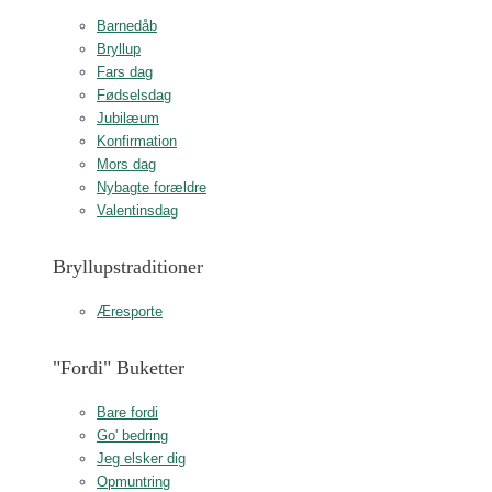
Barnedåb
Bryllup
Fars dag
Fødselsdag
Jubilæum
Konfirmation
Mors dag
Nybagte forældre
Valentinsdag
Bryllupstraditioner
Æresporte
"Fordi" Buketter
Bare fordi
Go' bedring
Jeg elsker dig
Opmuntring