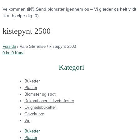
Velkommen til😊 Send blomster igennem os – Vi glæder os helt vildt
til at hjælpe dig :0)
kistepynt 2500
Forside
/ Vare Størrelse / kistepynt 2500
0
kr.
0
Kurv
Kategori
Buketter
Planter
Blomster og sødt
Dekorationer til livets fester
Evighedsbuketter
Gavekurve
Vin
Buketter
Planter