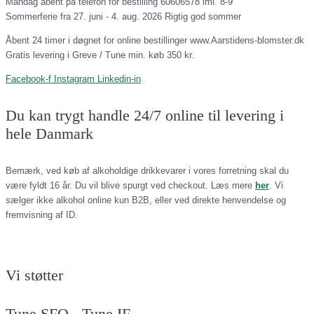
Mandag åbent på telefon for bestilling 60606578 iml. 8-9
Sommerferie fra 27. juni - 4. aug. 2026 Rigtig god sommer
Åbent 24 timer i døgnet for online bestillinger www.Aarstidens-blomster.dk
Gratis levering i Greve / Tune min. køb 350 kr.
Facebook-f
Instagram
Linkedin-in
Du kan trygt handle 24/7 online til levering i
hele Danmark
Bemærk, ved køb af alkoholdige drikkevarer i vores forretning skal du
være fyldt 16 år. Du vil blive spurgt ved checkout. Læs mere
her
. Vi
sælger ikke alkohol online kun B2B, eller ved direkte henvendelse og
fremvisning af ID.
Vi støtter
Tune SFO - Tune IF