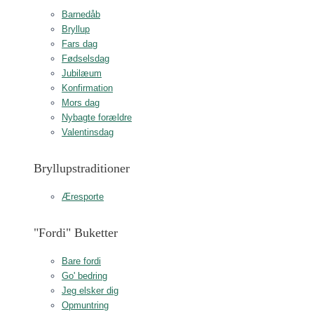
Barnedåb
Bryllup
Fars dag
Fødselsdag
Jubilæum
Konfirmation
Mors dag
Nybagte forældre
Valentinsdag
Bryllupstraditioner
Æresporte
"Fordi" Buketter
Bare fordi
Go' bedring
Jeg elsker dig
Opmuntring