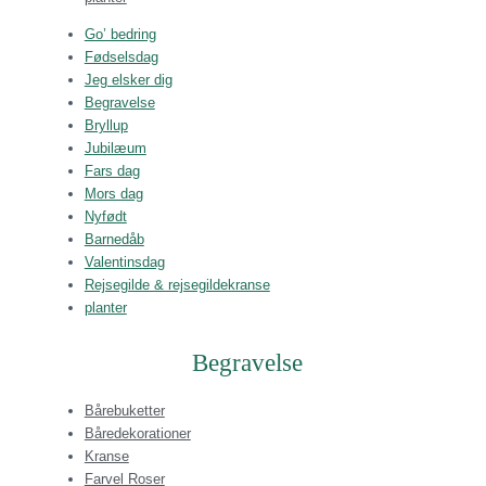
Go’ bedring
Fødselsdag
Jeg elsker dig
Begravelse
Bryllup
Jubilæum
Fars dag
Mors dag
Nyfødt
Barnedåb
Valentinsdag
Rejsegilde & rejsegildekranse
planter
Begravelse
Bårebuketter
Båredekorationer
Kranse
Farvel Roser