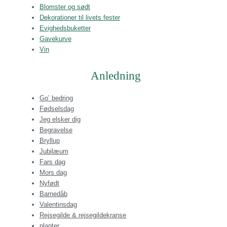
Blomster og sødt
Dekorationer til livets fester
Evighedsbuketter
Gavekurve
Vin
Anledning
Go’ bedring
Fødselsdag
Jeg elsker dig
Begravelse
Bryllup
Jubilæum
Fars dag
Mors dag
Nyfødt
Barnedåb
Valentinsdag
Rejsegilde & rejsegildekranse
planter