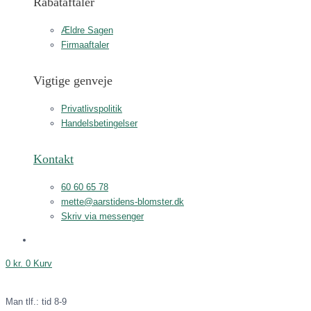
Rabataftaler
Ældre Sagen
Firmaaftaler
Vigtige genveje
Privatlivspolitik
Handelsbetingelser
Kontakt
60 60 65 78
mette@aarstidens-blomster.dk
Skriv via messenger
0
kr.
0
Kurv
Man tlf.: tid 8-9