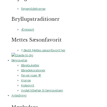
Rejsegildekranse
Bryllupstraditioner
Æresport
Mettes Sæsonfavorit
Bestil Mettes sæsonfavorit her
Begravelse
Bårebuketter
Båredekorationer
Farvel roser 🌹
Kranse
Kistepynt
Andet tilbehør til begravelsen
Anledning