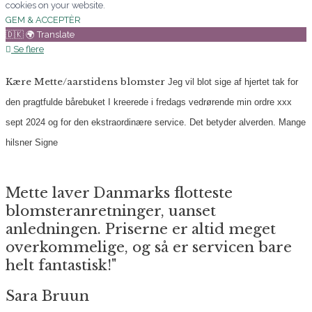
cookies on your website.
GEM & ACCEPTÈR
🇩🇰 🌍 Translate
Se flere
Kære Mette/aarstidens blomster
Jeg vil blot sige af hjertet tak for
den pragtfulde bårebuket I kreerede i fredags vedrørende min ordre xxx
sept 2024 og for den ekstraordinære service. Det betyder alverden.
Mange
hilsner
Signe
Mette laver Danmarks flotteste
blomsteranretninger, uanset
anledningen. Priserne er altid meget
overkommelige, og så er servicen bare
helt fantastisk!"
Sara Bruun