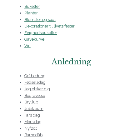
Buketter
Planter
Blomster og sødt
Dekorationer til livets fester
Evighedsbuketter
Gavekurve
Vin
Anledning
Go’ bedring
Fødselsdag
Jeg elsker dig
Begravelse
Bryllup
Jubilæum
Fars dag
Mors dag
Nyfødt
Barnedåb