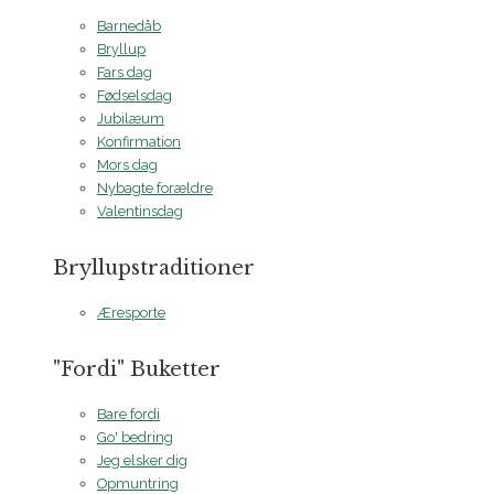
Barnedåb
Bryllup
Fars dag
Fødselsdag
Jubilæum
Konfirmation
Mors dag
Nybagte forældre
Valentinsdag
Bryllupstraditioner
Æresporte
"Fordi" Buketter
Bare fordi
Go' bedring
Jeg elsker dig
Opmuntring