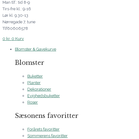
Man tlf.: tid 8-9
Tirs-fre kl.: 9-16
Lør kl. 9.30-13
Nørregade 7, tune
Tlf60606578
0
kr.
0
Kurv
Blomster & Gavekurve
Blomster
Buketter
Planter
Dekorationer
Evighedsbuketter
Roser
Sæsonens favoritter
Forårets favoritter
Sommerens favoritter