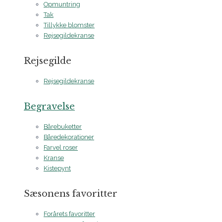
Opmuntring
Tak
Tillykke blomster
Rejsegildekranse
Rejsegilde
Rejsegildekranse
Begravelse
Bårebuketter
Båredekorationer
Farvel roser
Kranse
Kistepynt
Sæsonens favoritter
Forårets favoritter