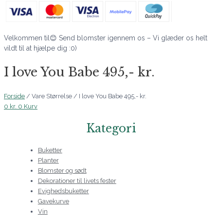
Velkommen til😊 Send blomster igennem os – Vi glæder os helt
vildt til at hjælpe dig :0)
I love You Babe 495,- kr.
Forside
/ Vare Størrelse / I love You Babe 495,- kr.
0
kr.
0
Kurv
Kategori
Buketter
Planter
Blomster og sødt
Dekorationer til livets fester
Evighedsbuketter
Gavekurve
Vin