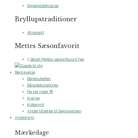
Rejsegildekranse
Bryllupstraditioner
Æresport
Mettes Sæsonfavorit
Bestil Mettes sæsonfavorit her
Begravelse
Bårebuketter
Båredekorationer
Farvel roser 🌹
Kranse
Kistepynt
Andet tilbehør til begravelsen
Anledning
Mærkedage