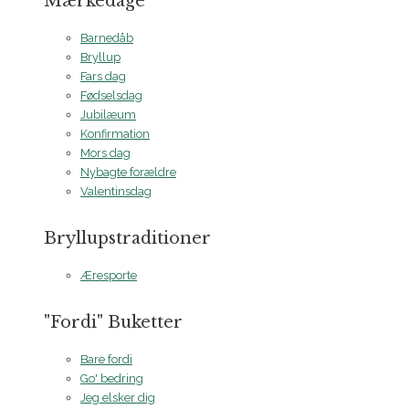
Mærkedage
Barnedåb
Bryllup
Fars dag
Fødselsdag
Jubilæum
Konfirmation
Mors dag
Nybagte forældre
Valentinsdag
Bryllupstraditioner
Æresporte
"Fordi" Buketter
Bare fordi
Go' bedring
Jeg elsker dig