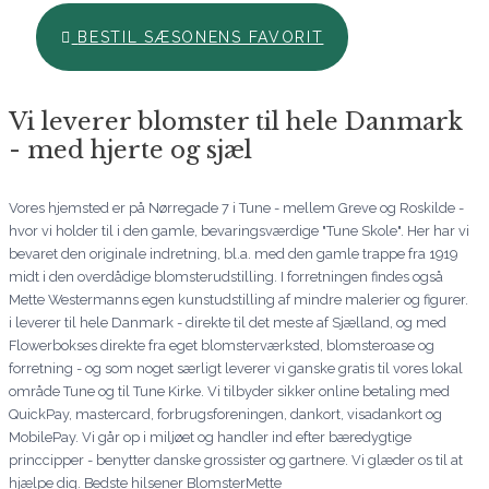
BESTIL SÆSONENS FAVORIT
Vi leverer blomster til hele Danmark
- med hjerte og sjæl
Vores hjemsted er på Nørregade 7 i Tune - mellem Greve og Roskilde -
hvor vi holder til i den gamle, bevaringsværdige "Tune Skole". Her har vi
bevaret den originale indretning, bl.a. med den gamle trappe fra 1919
midt i den overdådige blomsterudstilling. I forretningen findes også
Mette Westermanns egen kunstudstilling af mindre malerier og figurer.
i leverer til hele Danmark - direkte til det meste af Sjælland, og med
Flowerbokses direkte fra eget blomsterværksted, blomsteroase og
forretning - og som noget særligt leverer vi ganske gratis til vores lokal
område Tune og til Tune Kirke. Vi tilbyder sikker online betaling med
QuickPay, mastercard, forbrugsforeningen, dankort, visadankort og
MobilePay. Vi går op i miljøet og handler ind efter bæredygtige
princcipper - benytter danske grossister og gartnere. Vi glæder os til at
hjælpe dig. Bedste hilsener BlomsterMette