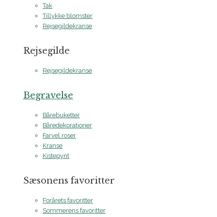
Tak
Tillykke blomster
Rejsegildekranse
Rejsegilde
Rejsegildekranse
Begravelse
Bårebuketter
Båredekorationer
Farvel roser
Kranse
Kistepynt
Sæsonens favoritter
Forårets favoritter
Sommerens favoritter