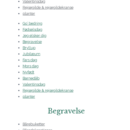
Valentinsdag
Rejsegilde & rejsegildekranse
planter
Go’ bedring
Fødselsdag
Jeg elsker dig
Begravelse
Bryllup
Jubilæum
Fars dag
Mors dag
Nyfødt
Barnedåb
Valentinsdag
Rejsegilde & rejsegildekranse
planter
Begravelse
Bårebuketter