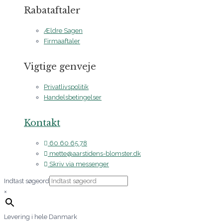
Rabataftaler
Ældre Sagen
Firmaaftaler
Vigtige genveje
Privatlivspolitik
Handelsbetingelser
Kontakt
60 60 65 78
mette@aarstidens-blomster.dk
Skriv via messenger
Indtast søgeord
×
Levering i hele Danmark