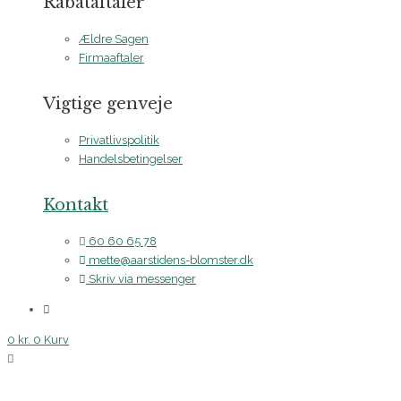
Rabataftaler
Ældre Sagen
Firmaaftaler
Vigtige genveje
Privatlivspolitik
Handelsbetingelser
Kontakt
60 60 65 78
mette@aarstidens-blomster.dk
Skriv via messenger
0
kr.
0
Kurv