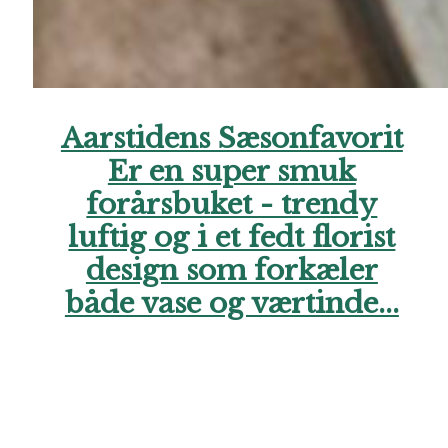
Aarstidens Sæsonfavorit
Er en super smuk
forårsbuket - trendy
luftig og i et fedt florist
design som forkæler
både vase og værtinde...
Hos Aarstidens Blomster finder du altid en sæsonfavorit, der
kan bestilles til en ekstra skarp pris. Forkæl en du holder af i
denne årstid med en skøn hilsen netop nu. Vi glæder os til at
hjælpe dig. Ring endelig til os, hvis du har brug for hjælp..