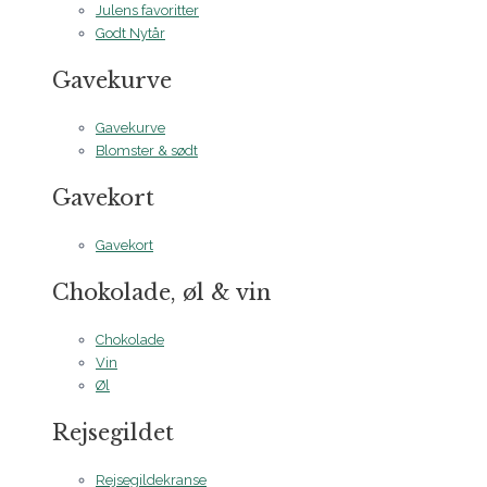
Julens favoritter
Godt Nytår
Gavekurve
Gavekurve
Blomster & sødt
Gavekort
Gavekort
Chokolade, øl & vin
Chokolade
Vin
Øl
Rejsegildet
Rejsegildekranse