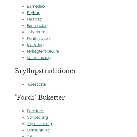
Barnedåb
Bryllup
Fars dag
Fødselsdag
Jubilæum
Konfirmation
Mors dag
Nybagte forældre
Valentinsdag
Bryllupstraditioner
Æresporte
"Fordi" Buketter
Bare fordi
Go' bedring
Jeg elsker dig
Opmuntring
Tak