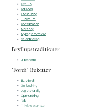
Bryllup
Fars dag
Fødselsdag
Jubilæum
Konfirmation
Mors dag
Nybagte forældre
Valentinsdag
Bryllupstraditioner
Æresporte
"Fordi" Buketter
Bare fordi
Go' bedring
Jeg elsker dig
Opmuntring
Tak
Tillykke blomster