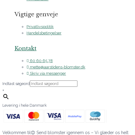
Vigtige genveje
Privatlivspolitik
Handelsbetingelser
Kontakt
60 60 65 78
mette@aarstidens-blomster.dk
Skriv via messenger
Indtast søgeord
×
Levering i hele Danmark
Velkommen til😊 Send blomster igennem os – Vi glæder os helt