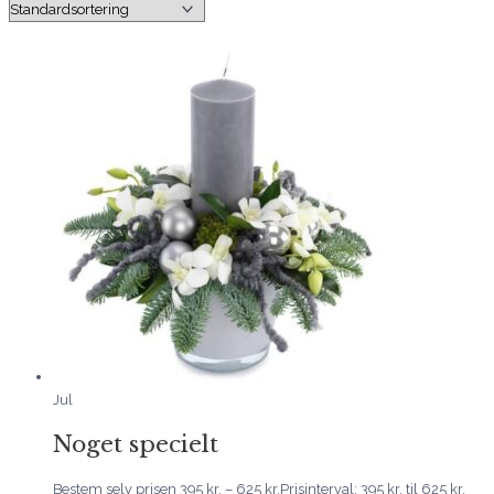
Jul
Noget specielt
Bestem selv prisen
395
kr.
–
625
kr.
Prisinterval: 395 kr. til 625 kr.