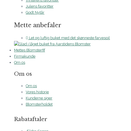
Vinterens favoritter
Julens favoritter
Godt Nytår
Mette anbefaler
Let og luftig buket med det skønneste farvespil
Mettes Blomsterfif
Firmakunde
Om os
Om os
Om os
Vores historie
Kunderne siger
Blomsterholdet
Rabataftaler