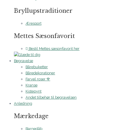
Bryllupstraditioner
Æresport
Mettes Sæsonfavorit
Bestil Mettes sæsonfavorit her
Begravelse
Bårebuketter
Båredekorationer
Farvel roser 🌹
Kranse
Kistepynt
Andet tilbehør til begravelsen
Anledning
Mærkedage
Barnedåb