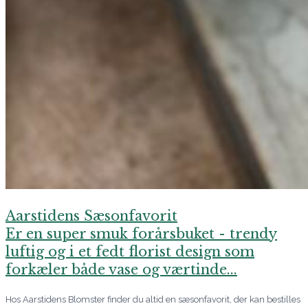
Aarstidens Sæsonfavorit
Er en super smuk forårsbuket - trendy
luftig og i et fedt florist design som
forkæler både vase og værtinde...
Hos Aarstidens Blomster finder du altid en sæsonfavorit, der kan bestilles