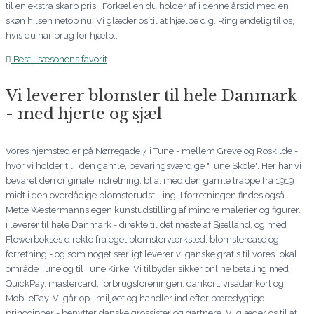
til en ekstra skarp pris. Forkæl en du holder af i denne årstid med en
skøn hilsen netop nu. Vi glæder os til at hjælpe dig. Ring endelig til os,
hvis du har brug for hjælp..
Bestil sæsonens favorit
Vi leverer blomster til hele Danmark
- med hjerte og sjæl
Vores hjemsted er på Nørregade 7 i Tune - mellem Greve og Roskilde -
hvor vi holder til i den gamle, bevaringsværdige "Tune Skole". Her har vi
bevaret den originale indretning, bl.a. med den gamle trappe fra 1919
midt i den overdådige blomsterudstilling. I forretningen findes også
Mette Westermanns egen kunstudstilling af mindre malerier og figurer.
i leverer til hele Danmark - direkte til det meste af Sjælland, og med
Flowerbokses direkte fra eget blomsterværksted, blomsteroase og
forretning - og som noget særligt leverer vi ganske gratis til vores lokal
område Tune og til Tune Kirke. Vi tilbyder sikker online betaling med
QuickPay, mastercard, forbrugsforeningen, dankort, visadankort og
MobilePay. Vi går op i miljøet og handler ind efter bæredygtige
princcipper - benytter danske grossister og gartnere. Vi glæder os til at