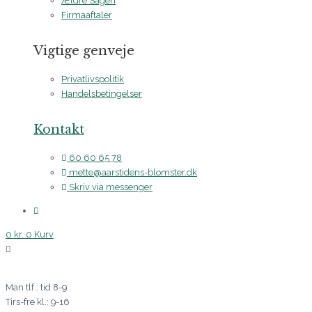
Ældre Sagen
Firmaaftaler
Vigtige genveje
Privatlivspolitik
Handelsbetingelser
Kontakt
60 60 65 78
mette@aarstidens-blomster.dk
Skriv via messenger
0
kr.
0
Kurv
Man tlf.: tid 8-9
Tirs-fre kl.: 9-16