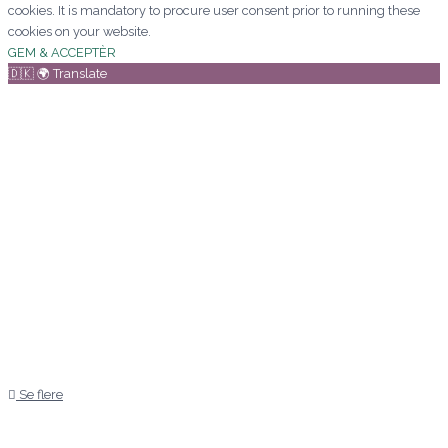
cookies. It is mandatory to procure user consent prior to running these
cookies on your website.
GEM & ACCEPTÈR
🇩🇰 🌍 Translate
Se flere
Kære Mette/aarstidens blomster
Jeg vil blot sige af hjertet tak for
den