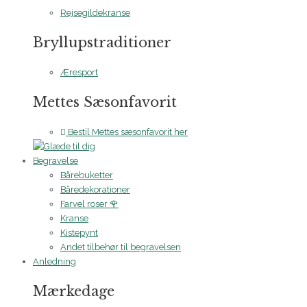
Rejsegildekranse
Bryllupstraditioner
Æresport
Mettes Sæsonfavorit
Bestil Mettes sæsonfavorit her
Begravelse
Bårebuketter
Båredekorationer
Farvel roser 🌹
Kranse
Kistepynt
Andet tilbehør til begravelsen
Anledning
Mærkedage