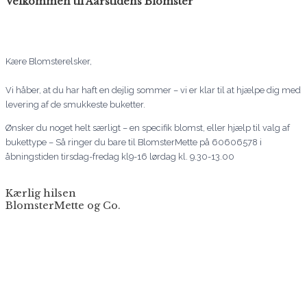
Velkommen til Aarstidens Blomster
Kære Blomsterelsker,
Vi håber, at du har haft en dejlig sommer – vi er klar til at hjælpe dig med
levering af de smukkeste buketter.
Ønsker du noget helt særligt – en specifik blomst, eller hjælp til valg af
bukettype – Så ringer du bare til BlomsterMette på 60606578 i
åbningstiden tirsdag-fredag kl9-16 lørdag kl. 9.30-13.00
Kærlig hilsen
BlomsterMette og Co.