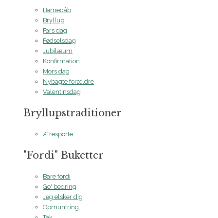
Barnedåb
Bryllup
Fars dag
Fødselsdag
Jubilæum
Konfirmation
Mors dag
Nybagte forældre
Valentinsdag
Bryllupstraditioner
Æresporte
"Fordi" Buketter
Bare fordi
Go' bedring
Jeg elsker dig
Opmuntring
Tak