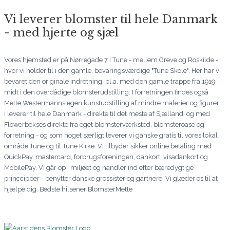
Vi leverer blomster til hele Danmark
- med hjerte og sjæl
Vores hjemsted er på Nørregade 7 i Tune - mellem Greve og Roskilde -
hvor vi holder til i den gamle, bevaringsværdige "Tune Skole". Her har vi
bevaret den originale indretning, bl.a. med den gamle trappe fra 1919
midt i den overdådige blomsterudstilling. I forretningen findes også
Mette Westermanns egen kunstudstilling af mindre malerier og figurer.
i leverer til hele Danmark - direkte til det meste af Sjælland, og med
Flowerbokses direkte fra eget blomsterværksted, blomsteroase og
forretning - og som noget særligt leverer vi ganske gratis til vores lokal
område Tune og til Tune Kirke. Vi tilbyder sikker online betaling med
QuickPay, mastercard, forbrugsforeningen, dankort, visadankort og
MobilePay. Vi går op i miljøet og handler ind efter bæredygtige
princcipper - benytter danske grossister og gartnere. Vi glæder os til at
hjælpe dig. Bedste hilsener BlomsterMette