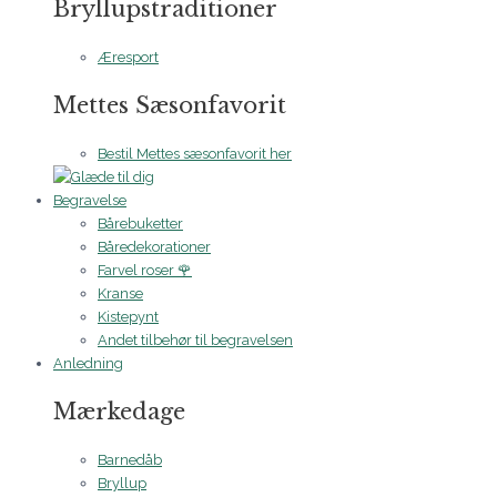
Bryllupstraditioner
Æresport
Mettes Sæsonfavorit
Bestil Mettes sæsonfavorit her
Begravelse
Bårebuketter
Båredekorationer
Farvel roser 🌹
Kranse
Kistepynt
Andet tilbehør til begravelsen
Anledning
Mærkedage
Barnedåb
Bryllup