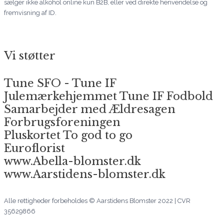
sælger ikke alkohol online kun B2B, eller ved direkte henvendelse og
fremvisning af ID.
Vi støtter
Tune SFO - Tune IF
Julemærkehjemmet Tune IF Fodbold
Samarbejder med Ældresagen
Forbrugsforeningen
Pluskortet To god to go
Euroflorist
www.Abella-blomster.dk
www.Aarstidens-blomster.dk
Alle rettigheder forbeholdes © Aarstidens Blomster 2022 | CVR
35629866