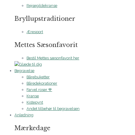
Rejsegildekranse
Bryllupstraditioner
Æresport
Mettes Sæsonfavorit
Bestil Mettes sæsonfavorit her
Begravelse
Bårebuketter
Båredekorationer
Farvel roser 🌹
Kranse
Kistepynt
Andet tilbehør til begravelsen
Anledning
Mærkedage