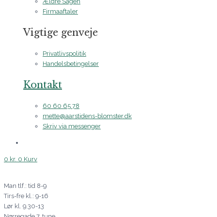
Ældre Sagen
Firmaaftaler
Vigtige genveje
Privatlivspolitik
Handelsbetingelser
Kontakt
60 60 65 78
mette@aarstidens-blomster.dk
Skriv via messenger
0
kr.
0
Kurv
Man tlf.: tid 8-9
Tirs-fre kl.: 9-16
Lør kl. 9.30-13
Nørregade 7, tune