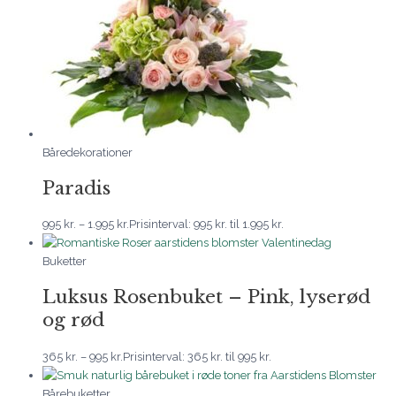
Båredekorationer
Paradis
995
kr.
–
1.995
kr.
Prisinterval: 995 kr. til 1.995 kr.
Buketter
Luksus Rosenbuket – Pink, lyserød
og rød
365
kr.
–
995
kr.
Prisinterval: 365 kr. til 995 kr.
Bårebuketter