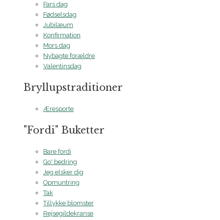
Fars dag
Fødselsdag
Jubilæum
Konfirmation
Mors dag
Nybagte forældre
Valentinsdag
Bryllupstraditioner
Æresporte
"Fordi" Buketter
Bare fordi
Go' bedring
Jeg elsker dig
Opmuntring
Tak
Tillykke blomster
Rejsegildekranse