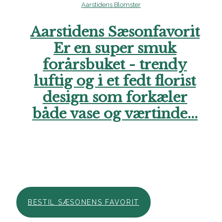
Aarstidens Sæsonfavorit
Er en super smuk
forårsbuket - trendy
luftig og i et fedt florist
design som forkæler
både vase og værtinde...
Hos Aarstidens Blomster finder du altid en sæsonfavorit, der
kan bestilles til en ekstra skarp pris. Forkæl en du holder af i
denne årstid med en skøn hilsen netop nu. Vi glæder os til at
hjælpe dig. Ring endelig til os, hvis du har brug for hjælp..
BESTIL SÆSONENS FAVORIT