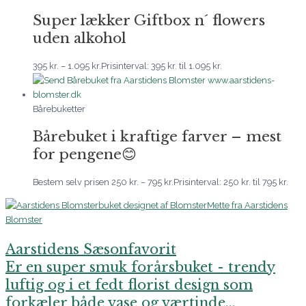
Super lækker Giftbox n´ flowers
uden alkohol
395
kr.
–
1.095
kr.
Prisinterval: 395 kr. til 1.095 kr.
Bårebuketter
Bårebuket i kraftige farver – mest
for pengene😊
Bestem selv prisen
250
kr.
–
795
kr.
Prisinterval: 250 kr. til 795 kr.
Aarstidens Sæsonfavorit
Er en super smuk forårsbuket - trendy
luftig og i et fedt florist design som
forkæler både vase og værtinde...