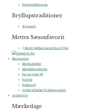
Rejsegildekranse
Bryllupstraditioner
Æresport
Mettes Sæsonfavorit
Bestil Mettes sæsonfavorit her
Begravelse
Bårebuketter
Båredekorationer
Farvel roser 🌹
Kranse
Kistepynt
Andet tilbehør til begravelsen
Anledning
Mærkedage