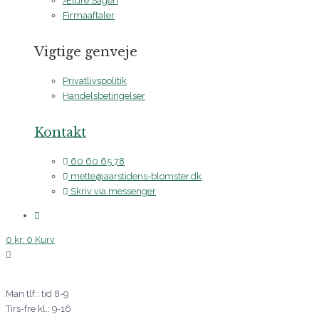
Ældre Sagen
Firmaaftaler
Vigtige genveje
Privatlivspolitik
Handelsbetingelser
Kontakt
60 60 65 78
mette@aarstidens-blomster.dk
Skriv via messenger
0
kr.
0
Kurv
Man tlf.: tid 8-9
Tirs-fre kl.: 9-16