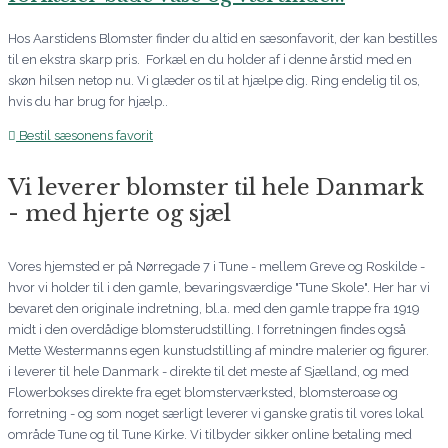
Hos Aarstidens Blomster finder du altid en sæsonfavorit, der kan bestilles
til en ekstra skarp pris. Forkæl en du holder af i denne årstid med en
skøn hilsen netop nu. Vi glæder os til at hjælpe dig. Ring endelig til os,
hvis du har brug for hjælp..
Bestil sæsonens favorit
Vi leverer blomster til hele Danmark
- med hjerte og sjæl
Vores hjemsted er på Nørregade 7 i Tune - mellem Greve og Roskilde -
hvor vi holder til i den gamle, bevaringsværdige "Tune Skole". Her har vi
bevaret den originale indretning, bl.a. med den gamle trappe fra 1919
midt i den overdådige blomsterudstilling. I forretningen findes også
Mette Westermanns egen kunstudstilling af mindre malerier og figurer.
i leverer til hele Danmark - direkte til det meste af Sjælland, og med
Flowerbokses direkte fra eget blomsterværksted, blomsteroase og
forretning - og som noget særligt leverer vi ganske gratis til vores lokal
område Tune og til Tune Kirke. Vi tilbyder sikker online betaling med