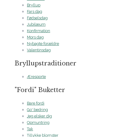
Bryllup
Fars dag
Fødselsdag
Jubilæum
Konfirmation
Mors dag
Nybagte forældre
Valentinsdag
Bryllupstraditioner
Æresporte
"Fordi" Buketter
Bare fordi
Go' bedring
Jeg elsker dig
Opmuntring
Tak
Tillykke blomster