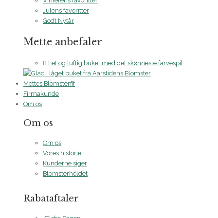
Vinterens favoritter
Julens favoritter
Godt Nytår
Mette anbefaler
Let og luftig buket med det skønneste farvespil
Mettes Blomsterfif
Firmakunde
Om os
Om os
Om os
Vores historie
Kunderne siger
Blomsterholdet
Rabataftaler