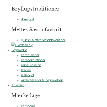
Bryllupstraditioner
Æresport
Mettes Sæsonfavorit
Bestil Mettes sæsonfavorit her
Begravelse
Bårebuketter
Båredekorationer
Farvel roser 🌹
Kranse
Kistepynt
Andet tilbehør til begravelsen
Anledning
Mærkedage
Barnedåb