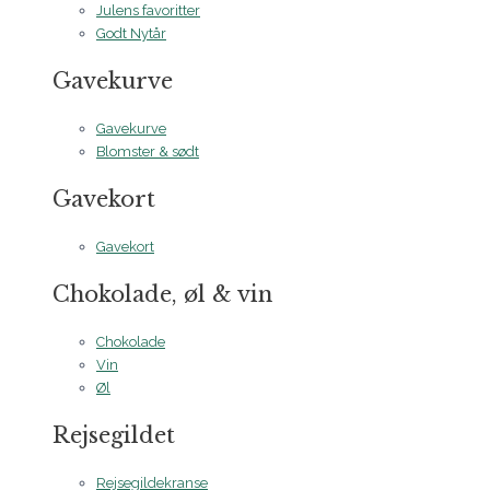
Julens favoritter
Godt Nytår
Gavekurve
Gavekurve
Blomster & sødt
Gavekort
Gavekort
Chokolade, øl & vin
Chokolade
Vin
Øl
Rejsegildet
Rejsegildekranse