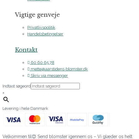
Vigtige genveje
Privatlivspolitik
Handelsbetingelser
Kontakt
60 60 65 78
mette@aarstidens-blomster.dk
Skriv via messenger
Indtast søgeord
×
Levering i hele Danmark
Velkommen til😊 Send blomster igennem os – Vi glæder os helt