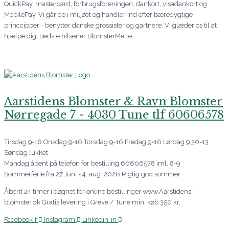
QuickPay, mastercard, forbrugsforeningen, dankort, visadankort og
MobilePay. Vi går op i miljøet og handler ind efter bæredygtige
princcipper - benytter danske grossister og gartnere. Vi glæder os til at
hjælpe dig. Bedste hilsener BlomsterMette
Aarstidens Blomster & Ravn Blomster
Nørregade 7 - 4030 Tune tlf 60606578
Tirsdag 9-16 Onsdag 9-16 Torsdag 9-16 Fredag 9-16 Lørdag 9.30-13
Søndag lukket
Mandag åbent på telefon for bestilling 60606578 iml. 8-9
Sommerferie fra 27. juni - 4. aug. 2026 Rigtig god sommer
Åbent 24 timer i døgnet for online bestillinger www.Aarstidens-
blomster.dk Gratis levering i Greve / Tune min. køb 350 kr.
Facebook-f
Instagram
Linkedin-in