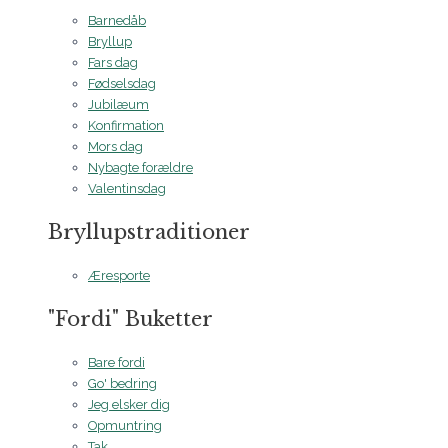
Barnedåb
Bryllup
Fars dag
Fødselsdag
Jubilæum
Konfirmation
Mors dag
Nybagte forældre
Valentinsdag
Bryllupstraditioner
Æresporte
"Fordi" Buketter
Bare fordi
Go' bedring
Jeg elsker dig
Opmuntring
Tak