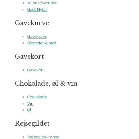
Julens favoritter
Godt Nytår
Gavekurve
Gavekurve
Blomster & sødt
Gavekort
Gavekort
Chokolade, øl & vin
Chokolade
Vin
Øl
Rejsegildet
Rejsegildekranse