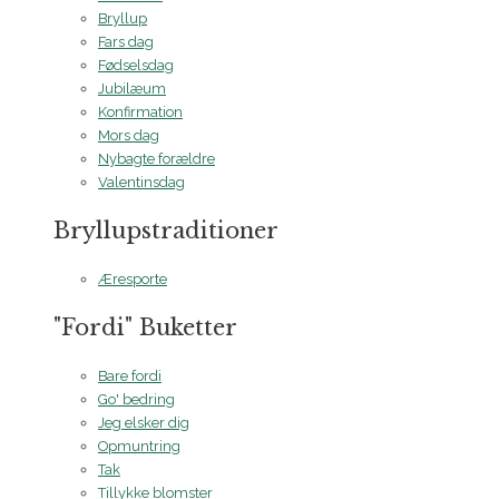
Bryllup
Fars dag
Fødselsdag
Jubilæum
Konfirmation
Mors dag
Nybagte forældre
Valentinsdag
Bryllupstraditioner
Æresporte
"Fordi" Buketter
Bare fordi
Go' bedring
Jeg elsker dig
Opmuntring
Tak
Tillykke blomster