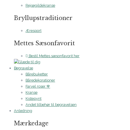
Rejsegildekranse
Bryllupstraditioner
Æresport
Mettes Sæsonfavorit
Bestil Mettes sæsonfavorit her
Begravelse
Bårebuketter
Båredekorationer
Farvel roser 🌹
Kranse
Kistepynt
Andet tilbehør til begravelsen
Anledning
Mærkedage