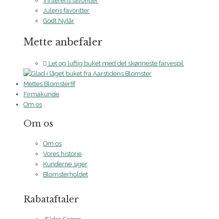
Vinterens favoritter
Julens favoritter
Godt Nytår
Mette anbefaler
Let og luftig buket med det skønneste farvespil
Mettes Blomsterfif
Firmakunde
Om os
Om os
Om os
Vores historie
Kunderne siger
Blomsterholdet
Rabataftaler