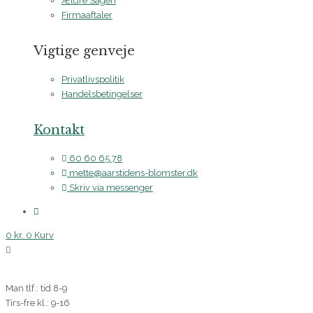
Ældre Sagen
Firmaaftaler
Vigtige genveje
Privatlivspolitik
Handelsbetingelser
Kontakt
60 60 65 78
mette@aarstidens-blomster.dk
Skriv via messenger
0
kr.
0
Kurv
Man tlf.: tid 8-9
Tirs-fre kl.: 9-16