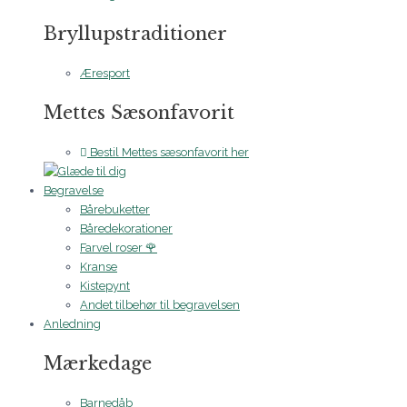
Bryllupstraditioner
Æresport
Mettes Sæsonfavorit
Bestil Mettes sæsonfavorit her
Begravelse
Bårebuketter
Båredekorationer
Farvel roser 🌹
Kranse
Kistepynt
Andet tilbehør til begravelsen
Anledning
Mærkedage
Barnedåb