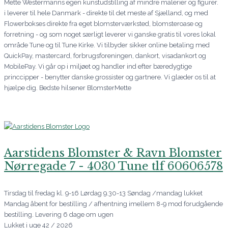
Mette Westermanns egen kunstudstilling af mindre malerier og figurer.
i leverer til hele Danmark - direkte til det meste af Sjælland, og med
Flowerbokses direkte fra eget blomsterværksted, blomsteroase og
forretning - og som noget særligt leverer vi ganske gratis til vores lokal
område Tune og til Tune Kirke. Vi tilbyder sikker online betaling med
QuickPay, mastercard, forbrugsforeningen, dankort, visadankort og
MobilePay. Vi går op i miljøet og handler ind efter bæredygtige
princcipper - benytter danske grossister og gartnere. Vi glæder os til at
hjælpe dig. Bedste hilsener BlomsterMette
Aarstidens Blomster & Ravn Blomster
Nørregade 7 - 4030 Tune tlf 60606578
Tirsdag til fredag kl. 9-16 Lørdag 9.30-13 Søndag /mandag lukket
Mandag åbent for bestilling / afhentning imellem 8-9 mod forudgående
bestilling. Levering 6 dage om ugen
Lukket i uge 42 / 2026