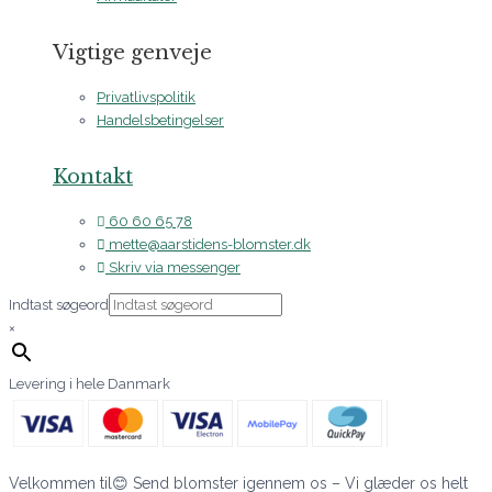
Vigtige genveje
Privatlivspolitik
Handelsbetingelser
Kontakt
60 60 65 78
mette@aarstidens-blomster.dk
Skriv via messenger
Indtast søgeord
×
Levering i hele Danmark
Velkommen til😊 Send blomster igennem os – Vi glæder os helt