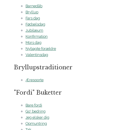
Barnedåb
Bryllup
Fars dag
Fødselsdag
Jubilæum
Konfirmation
Mors dag
Nybagte forældre
Valentinsdag
Bryllupstraditioner
Æresporte
"Fordi" Buketter
Bare fordi
Go' bedring
Jeg elsker dig
Opmuntring
Tak