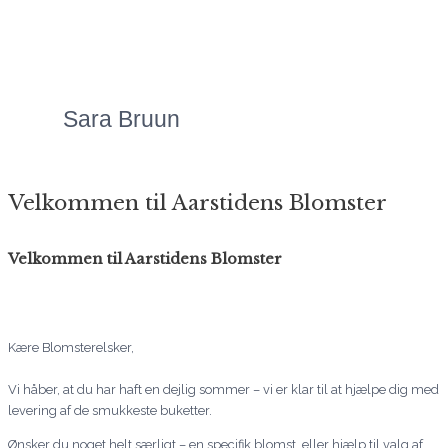
overkommelige, og så er
servicen bare helt
fantastisk!"
Sara Bruun
Velkommen til Aarstidens Blomster
Velkommen til Aarstidens Blomster
Kære Blomsterelsker,
Vi håber, at du har haft en dejlig sommer – vi er klar til at hjælpe dig med
levering af de smukkeste buketter.
Ønsker du noget helt særligt – en specifik blomst, eller hjælp til valg af