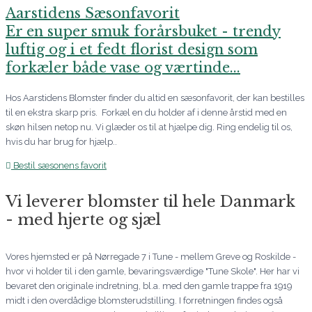
Aarstidens Sæsonfavorit
Er en super smuk forårsbuket - trendy
luftig og i et fedt florist design som
forkæler både vase og værtinde...
Hos Aarstidens Blomster finder du altid en sæsonfavorit, der kan bestilles
til en ekstra skarp pris. Forkæl en du holder af i denne årstid med en
skøn hilsen netop nu. Vi glæder os til at hjælpe dig. Ring endelig til os,
hvis du har brug for hjælp..
Bestil sæsonens favorit
Vi leverer blomster til hele Danmark
- med hjerte og sjæl
Vores hjemsted er på Nørregade 7 i Tune - mellem Greve og Roskilde -
hvor vi holder til i den gamle, bevaringsværdige "Tune Skole". Her har vi
bevaret den originale indretning, bl.a. med den gamle trappe fra 1919
midt i den overdådige blomsterudstilling. I forretningen findes også