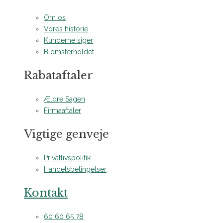
Om os
Vores historie
Kunderne siger
Blomsterholdet
Rabataftaler
Ældre Sagen
Firmaaftaler
Vigtige genveje
Privatlivspolitik
Handelsbetingelser
Kontakt
60 60 65 78