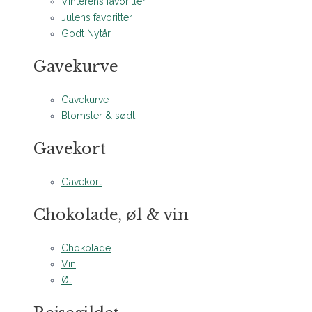
Vinterens favoritter
Julens favoritter
Godt Nytår
Gavekurve
Gavekurve
Blomster & sødt
Gavekort
Gavekort
Chokolade, øl & vin
Chokolade
Vin
Øl