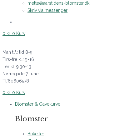
mette@aarstidens-blomster.dk
Skriv via messenger
0
kr.
0
Kurv
Man tlf.: tid 8-9
Tirs-fre kl.: 9-16
Lør kl. 9.30-13
Nørregade 7, tune
Tlf60606578
0
kr.
0
Kurv
Blomster & Gavekurve
Blomster
Buketter