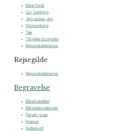
Bare fordi
Go' bedring
Jeg elsker dig
Opmuntring
Tak
Tillykke blomster
Rejsegildekranse
Rejsegilde
Rejsegildekranse
Begravelse
Bårebuketter
Båredekorationer
Farvel roser
Kranse
Kistepynt