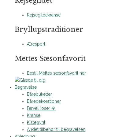
Rejsegildet
Rejsegildekranse
Bryllupstraditioner
Æresport
Mettes Sæsonfavorit
Bestil Mettes sæsonfavorit her
Begravelse
Bårebuketter
Båredekorationer
Farvel roser 🌹
Kranse
Kistepynt
Andet tilbehør til begravelsen
Anledning