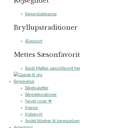
Rejsegildet
Rejsegildekranse
Bryllupstraditioner
Æresport
Mettes Sæsonfavorit
Bestil Mettes sæsonfavorit her
Begravelse
Bårebuketter
Båredekorationer
Farvel roser 🌹
Kranse
Kistepynt
Andet tilbehør til begravelsen
Anledning