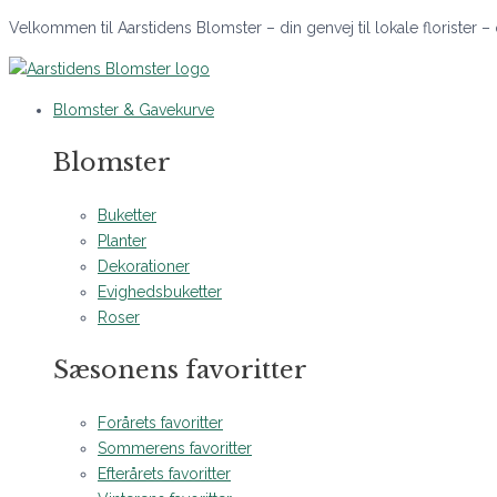
Gå
Prisinterval:
Velkommen til Aarstidens Blomster – din genvej til lokale florister –
til
300 kr.
indholdet
til
3.500 kr.
Blomster & Gavekurve
Blomster
Buketter
Planter
Dekorationer
Evighedsbuketter
Roser
Sæsonens favoritter
Forårets favoritter
Sommerens favoritter
Efterårets favoritter