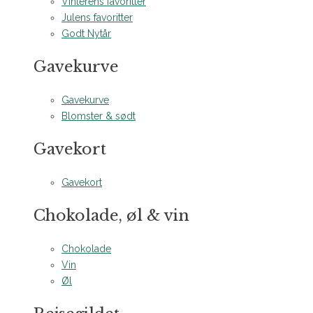
Vinterens favoritter
Julens favoritter
Godt Nytår
Gavekurve
Gavekurve
Blomster & sødt
Gavekort
Gavekort
Chokolade, øl & vin
Chokolade
Vin
Øl