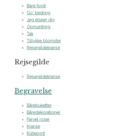
Bare fordi
Go' bedring
Jeg elsker dig
Opmuntring
Tak
Tillykke blomster
Rejsegildekranse
Rejsegilde
Rejsegildekranse
Begravelse
Bårebuketter
Båredekorationer
Farvel roser
Kranse
Kistepynt