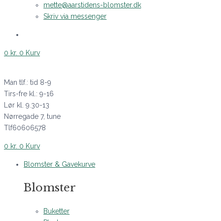
mette@aarstidens-blomster.dk
Skriv via messenger
0
kr.
0
Kurv
Man tlf.: tid 8-9
Tirs-fre kl.: 9-16
Lør kl. 9.30-13
Nørregade 7, tune
Tlf60606578
0
kr.
0
Kurv
Blomster & Gavekurve
Blomster
Buketter