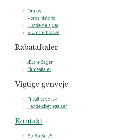
Om os
Vores historie
Kunderne siger
Blomsterholdet
Rabataftaler
Ældre Sagen
Firmaaftaler
Vigtige genveje
Privatlivspolitik
Handelsbetingelser
Kontakt
60 60 65 78